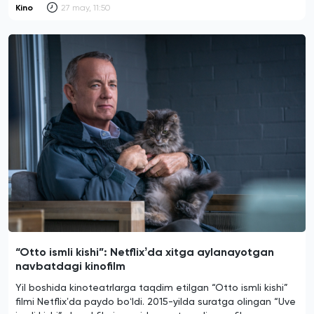
Kino
27 may, 11:50
“Otto ismli kishi”: Netflixʼda xitga aylanayotgan
navbatdagi kinofilm
Yil boshida kinoteatrlarga taqdim etilgan “Otto ismli kishi”
filmi Netflixʼda paydo boʻldi. 2015-yilda suratga olingan “Uve