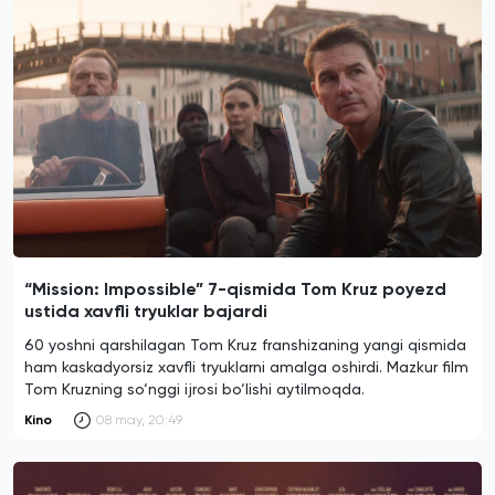
“Mission: Impossible” 7-qismida Tom Kruz poyezd
ustida xavfli tryuklar bajardi
60 yoshni qarshilagan Tom Kruz franshizaning yangi qismida
ham kaskadyorsiz xavfli tryuklarni amalga oshirdi. Mazkur film
Tom Kruzning so‘nggi ijrosi bo‘lishi aytilmoqda.
Kino
08 may, 20:49