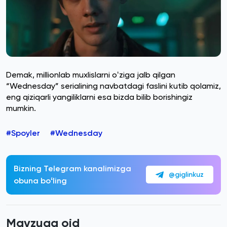
Demak, millionlab muxlislarni oʻziga jalb qilgan
“Wednesday” serialining navbatdagi faslini kutib qolamiz,
eng qiziqarli yangiliklarni esa bizda bilib borishingiz
mumkin.
#Spoyler
#Wednesday
Bizning Telegram kanalimizga
@giglinkuz
obuna boʻling
Mavzuga oid