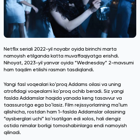
Netflix seriali 2022-yil noyabr oyida birinchi marta
namoyish etilganda katta muvaffaqiyatga erishdi.
Nihoyat, 2023-yil yanvar oyida “Wednesday” 2-mavsumi
ham taqdim etilishi rasman tasdiqlandi.
Yangi fasl voqealari koʻproq Addams oilasi va uning
atrofidagi voqealarni koʻproq ochib beradi. Siz yangi
faslda Addamslar haqida yanada keng tasavvur va
taassurotga ega boʻlasiz. Film rejissyorlarining maʼlum
qilishicha, rostdan ham 1-faslda Addamslar oilasining
“aysberglari uchi” koʻrsatilgan edi xolos, hali dengiz
ostida nimalar borligi tomoshabinlarga endi namoyish
qilinadi.