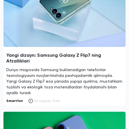
Yangi dizayn: Samsung Galaxy Z Flip7 ning
Afzalliklari
Dunyo miqyosida Samsung buklanadigan telefonlar
texnologiyasini rivojlantirishda peshqadamlik qilmoqda.
Yangi Galaxy Z Flip7 esa yanada yupqa qurilma, mustahkam
tuzilishi va ekologik toza materiallardan foydalanishi bilan
ajralib turadi.
Smartfon
06 avgust, 13:46