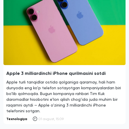
Apple 3 milliardinchi iPhone qurilmasini sotdi
Apple turli tanqidlar ostida qolganiga qaramay, hali ham
dunyoda eng ko‘p telefon sotayotgan kompaniyalardan biri
bo‘lib qolmoqda. Bugun kompaniya rahbari Tim Kuk
daromadlar hisobotini e’lon qilish chog‘ida juda muhim bir
raqamni aytdi — Apple o‘zining 3 milliardinchi iPhone
telefonini sotgan.
Texnologiya
01 avgust, 15:09