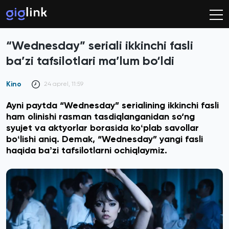
“Wednesday” seriali ikkinchi fasli
ba’zi tafsilotlari ma’lum bo‘ldi
Kino
24 aprel, 11:59
Ayni paytda “Wednesday” serialining ikkinchi fasli
ham olinishi rasman tasdiqlanganidan so‘ng
syujet va aktyorlar borasida koʻplab savollar
boʻlishi aniq. Demak, “Wednesday” yangi fasli
haqida baʼzi tafsilotlarni ochiqlaymiz.