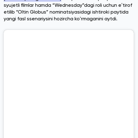
syujetli filmlar hamda “Wednesday”dagi roli uchun eʼtirof
etilib “Oltin Globus” nominatsiyasidagi ishtiroki paytida
yangi fasl ssenariysini hozircha koʻrmaganini aytdi.