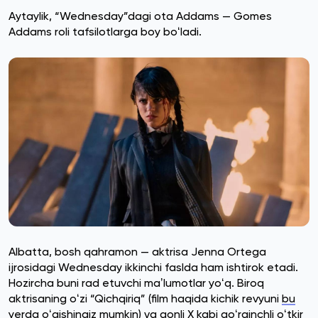
Aytaylik, “Wednesday”dagi ota Addams — Gomes
Addams roli tafsilotlarga boy boʻladi.
Albatta, bosh qahramon — aktrisa Jenna Ortega
ijrosidagi Wednesday ikkinchi faslda ham ishtirok etadi.
Hozircha buni rad etuvchi maʼlumotlar yoʻq. Biroq
aktrisaning oʻzi “Qichqiriq” (film haqida kichik revyuni
bu
yerda oʻqishingiz mumkin)
va qonli X kabi qoʻrqinchli oʻtkir