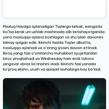
Maxluq Haydga aylanadigan Taylerga kelsak, esingizda
boʻlsa kerak uni ushlab mashinada olib ketishayotganida
yana maxluqqa aylana boshlagan va shu bilan davomini
bilmay qolgan edik. Ikkinchi faslda Tayler albatta,
maxluqqa aylanadi va oʻzining ijrosini davom ettiradi.
Biroq yangi fasl oʻsmirlarcha muhabbat syujetlaridan
biroz yiroqlashadi va Wednesday ham endi tobora
jangovar obraz koʻrinishini oladi. Ikkinchi fasl yanada
koʻproq ekshn, urush va qiziqarli lavhalarga boy boʻladi.