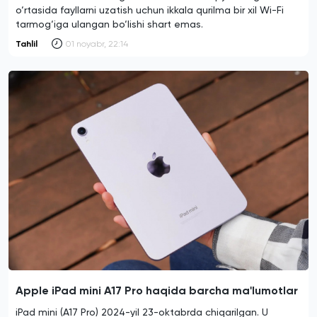
o‘rtasida fayllarni uzatish uchun ikkala qurilma bir xil Wi-Fi
tarmog‘iga ulangan bo‘lishi shart emas.
Tahlil
01 noyabr, 22:14
Apple iPad mini A17 Pro haqida barcha ma'lumotlar
iPad mini (A17 Pro) 2024-yil 23-oktabrda chiqarilgan. U