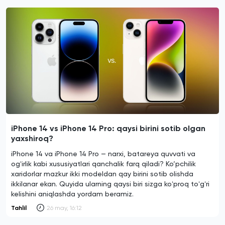
iPhone 14 vs iPhone 14 Pro: qaysi birini sotib olgan
yaxshiroq?
iPhone 14 va iPhone 14 Pro — narxi, batareya quvvati va
ogʻirlik kabi xususiyatlari qanchalik farq qiladi? Ko‘pchilik
xaridorlar mazkur ikki modeldan qay birini sotib olishda
ikkilanar ekan. Quyida ularning qaysi biri sizga koʻproq toʻgʻri
kelishini aniqlashda yordam beramiz.
Tahlil
26 may, 16:12