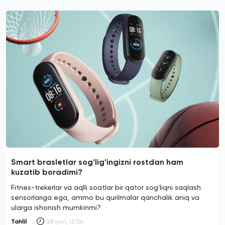
Smart brasletlar sogʻligʻingizni rostdan ham
kuzatib boradimi?
Fitnes-trekerlar va aqlli soatlar bir qator sogʻliqni saqlash
sensorlariga ega, ammo bu qurilmalar qanchalik aniq va
ularga ishonish mumkinmi?
Tahlil
28 iyun, 12:54