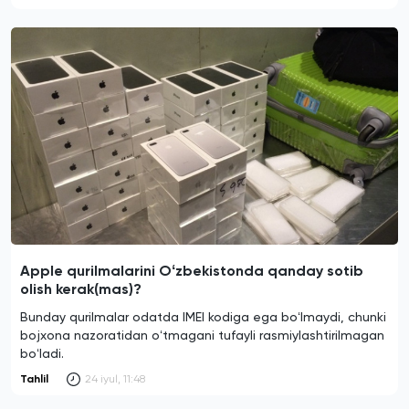
Apple qurilmalarini Oʻzbekistonda qanday sotib
olish kerak(mas)?
Bunday qurilmalar odatda IMEI kodiga ega boʻlmaydi, chunki
bojxona nazoratidan oʻtmagani tufayli rasmiylashtirilmagan
boʻladi.
Tahlil
24 iyul, 11:48