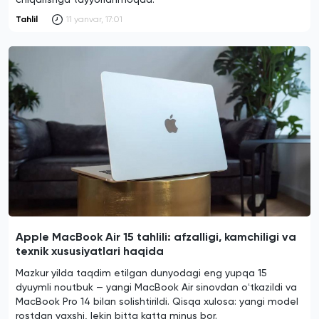
Tahlil
11 yanvar, 17:01
Apple MacBook Air 15 tahlili: afzalligi, kamchiligi va
texnik xususiyatlari haqida
Mazkur yilda taqdim etilgan dunyodagi eng yupqa 15
dyuymli noutbuk — yangi MacBook Air sinovdan oʻtkazildi va
MacBook Pro 14 bilan solishtirildi. Qisqa xulosa: yangi model
rostdan yaxshi, lekin bitta katta minus bor.