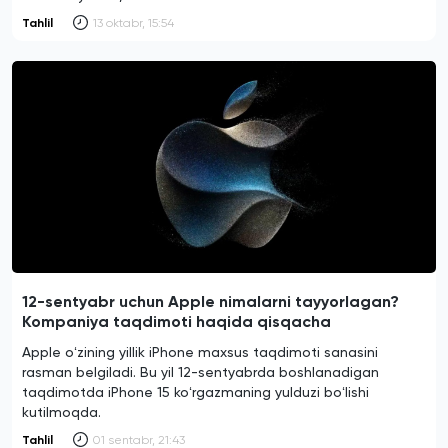
Tahlil
13 oktabr, 15:54
12-sentyabr uchun Apple nimalarni tayyorlagan?
Kompaniya taqdimoti haqida qisqacha
Apple oʻzining yillik iPhone maxsus taqdimoti sanasini
rasman belgiladi. Bu yil 12-sentyabrda boshlanadigan
taqdimotda iPhone 15 koʻrgazmaning yulduzi boʻlishi
kutilmoqda.
Tahlil
01 sentabr, 21:43