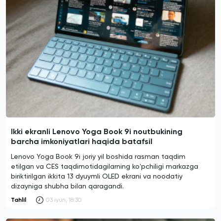
Ikki ekranli Lenovo Yoga Book 9i noutbukining
barcha imkoniyatlari haqida batafsil
Lenovo Yoga Book 9i joriy yil boshida rasman taqdim
etilgan va CES taqdimotidagilarning koʻpchiligi markazga
biriktirilgan ikkita 13 dyuymli OLED ekrani va noodatiy
dizayniga shubha bilan qaragandi.
Tahlil
03 iyun, 18:30