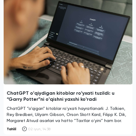
ChatGPT oʻqiydigan kitoblar roʻyxati tuzildi: u
“Garry Potter”ni oʻqishni yaxshi koʻradi
ChatGPT “o‘qigan” kitoblar roʻyxati hayratlanarli: J. Tolkien,
Rey Bredberi, Uilyam Gibson, Orson Skott Kard, Filipp K. Dik,
Margaret Atvud asarlari va hatto “Taxtlar oʻyini” ham bor.
Tahlil
02 iyun, 14:38