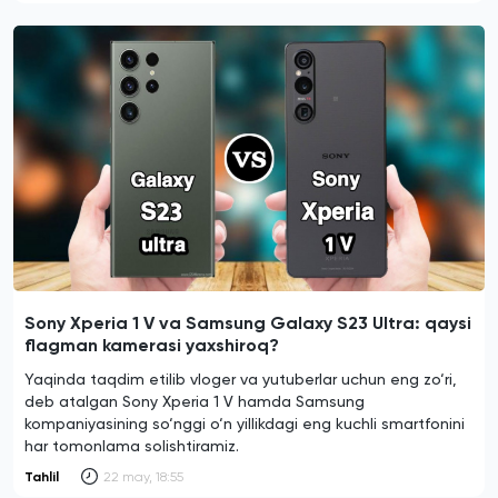
Sony Xperia 1 V va Samsung Galaxy S23 Ultra: qaysi
flagman kamerasi yaxshiroq?
Yaqinda taqdim etilib vloger va yutuberlar uchun eng zo‘ri,
deb atalgan Sony Xperia 1 V hamda Samsung
kompaniyasining so‘nggi o‘n yillikdagi eng kuchli smartfonini
har tomonlama solishtiramiz.
Tahlil
22 may, 18:55