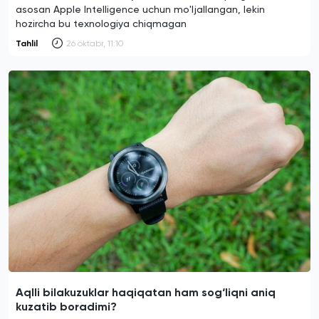
asosan Apple Intelligence uchun mo'ljallangan, lekin
hozircha bu texnologiya chiqmagan
Tahlil
26 oktabr, 11:10
Aqlli bilakuzuklar haqiqatan ham sog‘liqni aniq
kuzatib boradimi?