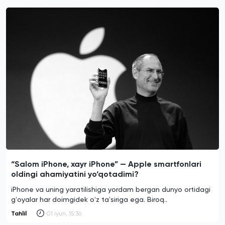
“Salom iPhone, xayr iPhone” — Apple smartfonlari
oldingi ahamiyatini yo‘qotadimi?
iPhone va uning yaratilishiga yordam bergan dunyo ortidagi
gʻoyalar har doimgidek oʻz taʼsiriga ega. Biroq..
Tahlil
01 iyun, 15:36