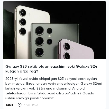
Galaxy S23 sotib olgan yaxshimi yoki Galaxy S24
kutgan afzalroq?
2023-yil fevral oyida chiqarilgan S23 seriyasi besh oydan
beri mavjud. Biroq, undan keyin chiqariladigan Galaxy S24ni
kutish kerakmi yoki S23ni eng mukammal Android
telefonlardan biri sifatida xarid qilsa boʻladimi? Quyida
ushbu savolga javob topamiz.
Tahlil
17 iyul, 16:33