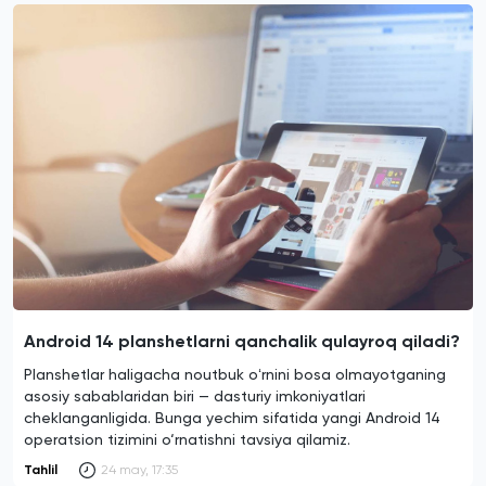
Android 14 planshetlarni qanchalik qulayroq qiladi?
Planshetlar haligacha noutbuk oʻrnini bosa olmayotganing
asosiy sabablaridan biri — dasturiy imkoniyatlari
cheklanganligida. Bunga yechim sifatida yangi Android 14
operatsion tizimini o‘rnatishni tavsiya qilamiz.
Tahlil
24 may, 17:35