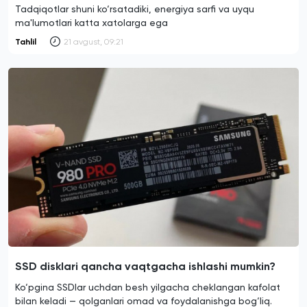
Tadqiqotlar shuni ko‘rsatadiki, energiya sarfi va uyqu
ma'lumotlari katta xatolarga ega
Tahlil
21 avgust, 09:21
SSD disklari qancha vaqtgacha ishlashi mumkin?
Ko‘pgina SSDlar uchdan besh yilgacha cheklangan kafolat
bilan keladi — qolganlari omad va foydalanishga bog‘liq.