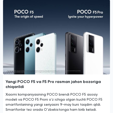
Yangi POCO F5 va F5 Pro rasman jahon bozoriga
chiqarildi
Xiaomi kompaniyasining POCO brendi POCO F5 asosiy
modeli va POCO F5 Proni oʻz ichiga olgan kuchli POCO F5
smartfonlarining yangi seriyasini 9-may kuni taqdim qildi.
Smartfonlar tez orada O‘zbekistonga ham kirib keladi.