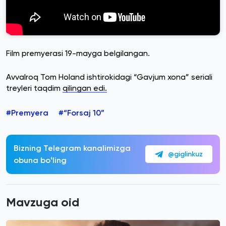
Film premyerasi 19-mayga belgilangan.
Avvalroq Tom Holand ishtirokidagi “Gavjum xona” seriali
treyleri taqdim
qilingan edi.
#Premyera
#“Forsaj 10”
Bizning Telegram kanalimizga
@giglinkuz
obuna boʻling
Mavzuga oid