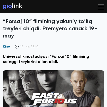
“Forsaj 10” filmining yakuniy toʻliq
treyleri chiqdi. Premyera sanasi: 19-
may
Kino
15 may, 22:40
Universal kinostudiyasi “Forsaj 10” filmining
soʻnggi treylerini eʼlon qildi.