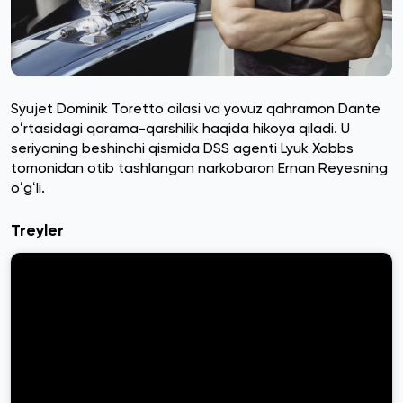
Syujet Dominik Toretto oilasi va yovuz qahramon Dante
oʻrtasidagi qarama-qarshilik haqida hikoya qiladi. U
seriyaning beshinchi qismida DSS agenti Lyuk Xobbs
tomonidan otib tashlangan narkobaron Ernan Reyesning
oʻgʻli.
Treyler