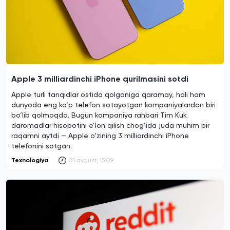
Apple 3 milliardinchi iPhone qurilmasini sotdi
Apple turli tanqidlar ostida qolganiga qaramay, hali ham
dunyoda eng ko‘p telefon sotayotgan kompaniyalardan biri
bo‘lib qolmoqda. Bugun kompaniya rahbari Tim Kuk
daromadlar hisobotini e’lon qilish chog‘ida juda muhim bir
raqamni aytdi — Apple o‘zining 3 milliardinchi iPhone
telefonini sotgan.
Texnologiya
01 avgust, 15:09