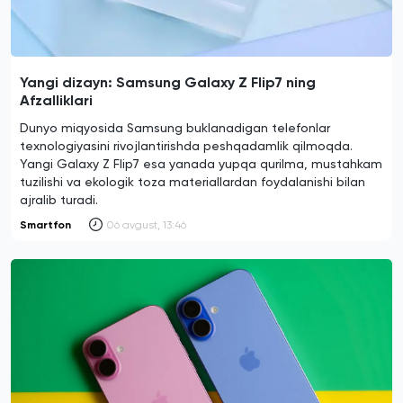
Yangi dizayn: Samsung Galaxy Z Flip7 ning
Afzalliklari
Dunyo miqyosida Samsung buklanadigan telefonlar
texnologiyasini rivojlantirishda peshqadamlik qilmoqda.
Yangi Galaxy Z Flip7 esa yanada yupqa qurilma, mustahkam
tuzilishi va ekologik toza materiallardan foydalanishi bilan
ajralib turadi.
Smartfon
06 avgust, 13:46