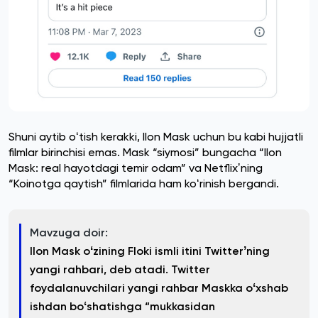
Shuni aytib oʻtish kerakki, Ilon Mask uchun bu kabi hujjatli
filmlar birinchisi emas. Mask “siymosi” bungacha “Ilon
Mask: real hayotdagi temir odam” va Netflixʼning
“Koinotga qaytish” filmlarida ham koʻrinish bergandi.
Mavzuga doir:
Ilon Mask oʻzining Floki ismli itini Twitterʼning
yangi rahbari, deb atadi. Twitter
foydalanuvchilari yangi rahbar Maskka oʻxshab
ishdan boʻshatishga “mukkasidan