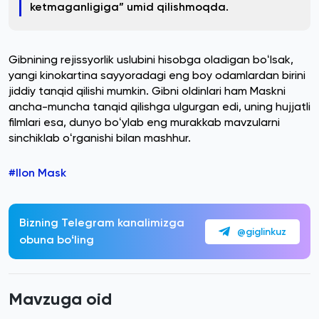
ketmaganligiga” umid qilishmoqda.
Gibnining rejissyorlik uslubini hisobga oladigan boʻlsak,
yangi kinokartina sayyoradagi eng boy odamlardan birini
jiddiy tanqid qilishi mumkin. Gibni oldinlari ham Maskni
ancha-muncha tanqid qilishga ulgurgan edi, uning hujjatli
filmlari esa, dunyo boʻylab eng murakkab mavzularni
sinchiklab oʻrganishi bilan mashhur.
#Ilon Mask
Bizning Telegram kanalimizga
@giglinkuz
obuna boʻling
Mavzuga oid