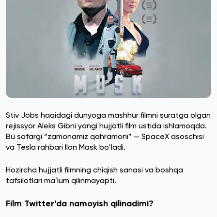
Stiv Jobs haqidagi dunyoga mashhur filmni suratga olgan
rejissyor Aleks Gibni yangi hujjatli film ustida ishlamoqda.
Bu safargi “zamonamiz qahramoni” — SpaceX asoschisi
va Tesla rahbari Ilon Mask boʻladi.
Hozircha hujjatli filmning chiqish sanasi va boshqa
tafsilotlari maʼlum qilinmayapti.
Film Twitter’da namoyish qilinadimi?