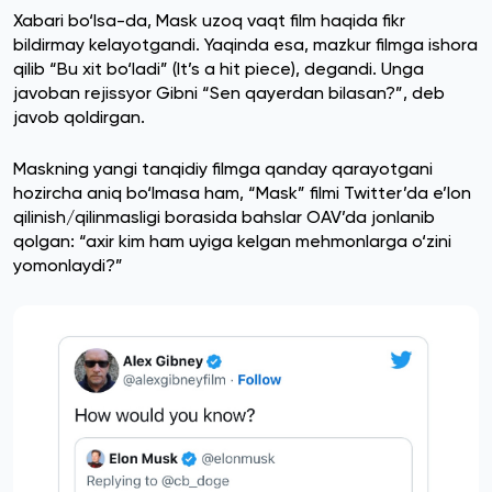
Xabari bo‘lsa-da, Mask uzoq vaqt film haqida fikr
bildirmay kelayotgandi. Yaqinda esa, mazkur filmga ishora
qilib “Bu xit bo‘ladi” (It’s a hit piece), degandi. Unga
javoban rejissyor Gibni “Sen qayerdan bilasan?”, deb
javob qoldirgan.
Maskning yangi tanqidiy filmga qanday qarayotgani
hozircha aniq bo‘lmasa ham, “Mask” filmi Twitter’da e’lon
qilinish/qilinmasligi borasida bahslar OAV’da jonlanib
qolgan: “axir kim ham uyiga kelgan mehmonlarga o‘zini
yomonlaydi?”