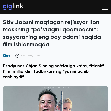
Stiv Jobsni maqtagan rejissyor Ilon
Maskning “poʻstagini qoqmoqchi”:
sayyoraning eng boy odami haqida
film ishlanmoqda
Kino
09 mart, 14:44
Prodyuser Chjan Sinning soʻzlariga koʻra, “Mask”
filmi milliarder tadbirkorning “yuzini ochib
tashlaydi”.