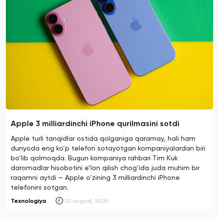
Apple 3 milliardinchi iPhone qurilmasini sotdi
Apple turli tanqidlar ostida qolganiga qaramay, hali ham
dunyoda eng ko‘p telefon sotayotgan kompaniyalardan biri
bo‘lib qolmoqda. Bugun kompaniya rahbari Tim Kuk
daromadlar hisobotini e’lon qilish chog‘ida juda muhim bir
raqamni aytdi — Apple o‘zining 3 milliardinchi iPhone
telefonini sotgan.
Texnologiya
01 avgust, 15:09