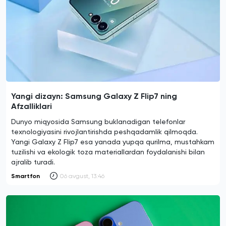
Yangi dizayn: Samsung Galaxy Z Flip7 ning
Afzalliklari
Dunyo miqyosida Samsung buklanadigan telefonlar
texnologiyasini rivojlantirishda peshqadamlik qilmoqda.
Yangi Galaxy Z Flip7 esa yanada yupqa qurilma, mustahkam
tuzilishi va ekologik toza materiallardan foydalanishi bilan
ajralib turadi.
Smartfon
06 avgust, 13:46