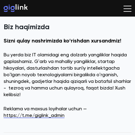
Biz haqimizda
Sizni qulay nashrimizda koʻrishdan xursandmiz!
Bu yerda biz IT olamidagi eng dolzarb yangiliklar haqida
gaplashamiz. Gʻarb va mahalliy yangiliklar, startap
hikoyalari, dasturlashdan tortib sun'iy intellektgacha
boʻlgan noyob texnologiyalarni birgalikda oʻrganish,
shuningdek, gadjetlar haqida qiziqarli va batafsil sharhlar
- tezroq va hamma uchun qulayroq, faqat bizda! Xush
kelibsiz!
Reklama va maxsus loyihalar uchun —
https://t.me/giglink_admin