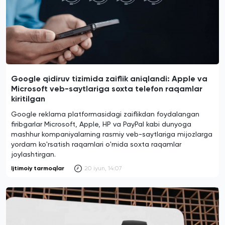
Google qidiruv tizimida zaiflik aniqlandi: Apple va
Microsoft veb-saytlariga soxta telefon raqamlar
kiritilgan
Google reklama platformasidagi zaiflikdan foydalangan
firibgarlar Microsoft, Apple, HP va PayPal kabi dunyoga
mashhur kompaniyalarning rasmiy veb-saytlariga mijozlarga
yordam ko'rsatish raqamlari o'rnida soxta raqamlar
joylashtirgan.
Ijtimoiy tarmoqlar
20 iyun, 14:07