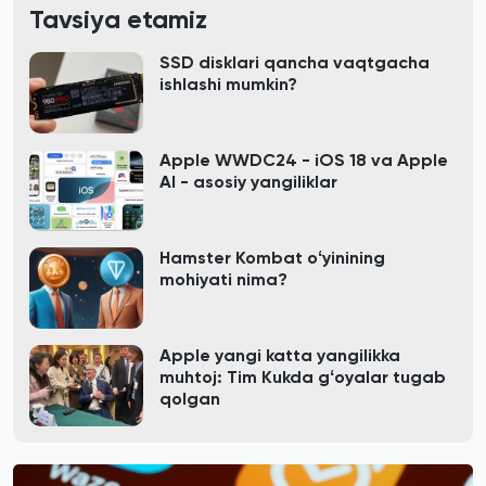
Tavsiya etamiz
SSD disklari qancha vaqtgacha
ishlashi mumkin?
Apple WWDC24 - iOS 18 va Apple
AI - asosiy yangiliklar
Hamster Kombat oʻyinining
mohiyati nima?
Apple yangi katta yangilikka
muhtoj: Tim Kukda gʻoyalar tugab
qolgan