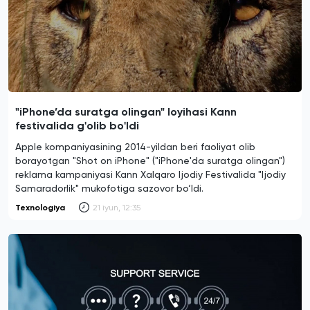
"iPhone’da suratga olingan" loyihasi Kann
festivalida g'olib bo'ldi
Apple kompaniyasining 2014-yildan beri faoliyat olib
borayotgan "Shot on iPhone" ("iPhone'da suratga olingan")
reklama kampaniyasi Kann Xalqaro Ijodiy Festivalida "Ijodiy
Samaradorlik" mukofotiga sazovor bo‘ldi.
Texnologiya
21 iyun, 12:35