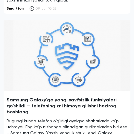
yaxshi imkoniyatlar taklif qiladi.
Smartfon
09 iyul, 10:52
Samsung Galaxy’ga yangi xavfsizlik funksiyalari
qo‘shildi — telefoningizni himoya qilishni hoziroq
boshlang!
Bugungi kunda telefon o‘g‘irligi ayniqsa shaharlarda ko‘p
uchraydi. Eng ko‘p nishonga olinadigan qurilmalardan biri esa
– Samsung Galaxy. Yaxshi yangilik shuki, endi Galaxy