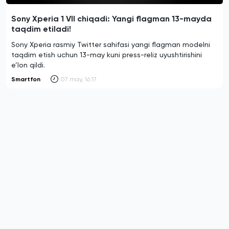
Sony Xperia 1 VII chiqadi: Yangi flagman 13-mayda
taqdim etiladi!
Sony Xperia rasmiy Twitter sahifasi yangi flagman modelni
taqdim etish uchun 13-may kuni press-reliz uyushtirishini
e’lon qildi.
Smartfon
07 may, 16:17