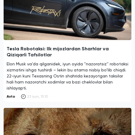
Tesla Robotaksi: Ilk mijozlardan Sharhlar va
Qiziqarli Tafsilotlar
Elon Musk va’da qilganidek, iyun oyida ''nazoratsiz'' robotaksi
xizmatini ishga tushirdi – lekin bu atama nisbiy bo‘lib chiqdi.
22-iyun kuni Texasning Ostin shahrida kezayotgan taksilar
hali ham nazoratchi xodimlar va bazi cheklovlar bilan
ishlayapti.
Avto
23 iyun, 15:10