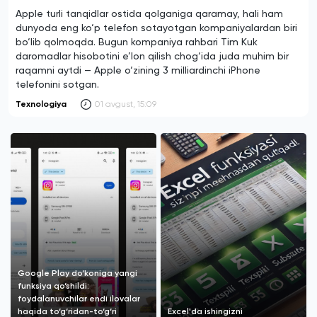
Apple turli tanqidlar ostida qolganiga qaramay, hali ham
dunyoda eng ko‘p telefon sotayotgan kompaniyalardan biri
bo‘lib qolmoqda. Bugun kompaniya rahbari Tim Kuk
daromadlar hisobotini e’lon qilish chog‘ida juda muhim bir
raqamni aytdi — Apple o‘zining 3 milliardinchi iPhone
telefonini sotgan.
Texnologiya
01 avgust, 15:09
Google Play do‘koniga yangi
funksiya qo‘shildi:
foydalanuvchilar endi ilovalar
haqida to‘g‘ridan-to‘g‘ri
Excel'da ishingizni