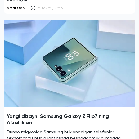
Smartfon
25 fevral, 23:56
Yangi dizayn: Samsung Galaxy Z Flip7 ning
Afzalliklari
Dunyo miqyosida Samsung buklanadigan telefonlar
texnologiyasini rivojlantirishda peshqadamlik qilmoqda.