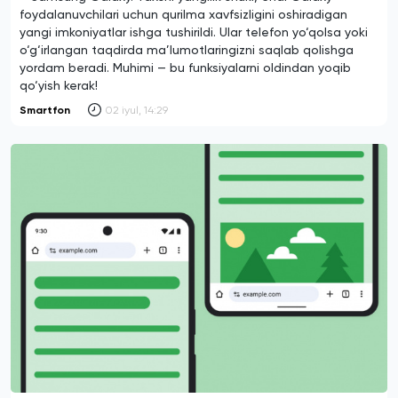
foydalanuvchilari uchun qurilma xavfsizligini oshiradigan
yangi imkoniyatlar ishga tushirildi. Ular telefon yo‘qolsa yoki
o‘g‘irlangan taqdirda ma’lumotlaringizni saqlab qolishga
yordam beradi. Muhimi — bu funksiyalarni oldindan yoqib
qo‘yish kerak!
Smartfon
02 iyul, 14:29