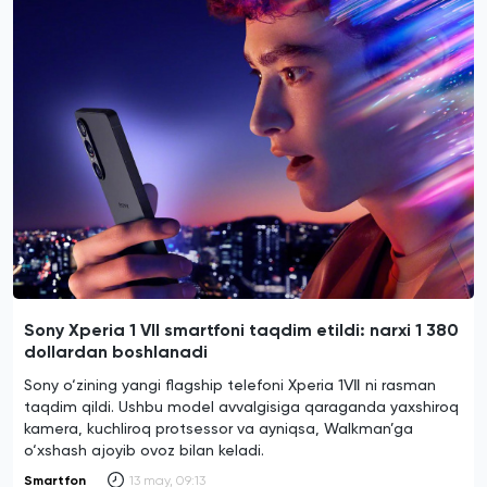
Sony Xperia 1 VII smartfoni taqdim etildi: narxi 1 380
dollardan boshlanadi
Sony o‘zining yangi flagship telefoni Xperia 1Ⅶ ni rasman
taqdim qildi. Ushbu model avvalgisiga qaraganda yaxshiroq
kamera, kuchliroq protsessor va ayniqsa, Walkman’ga
o‘xshash ajoyib ovoz bilan keladi.
Smartfon
13 may, 09:13