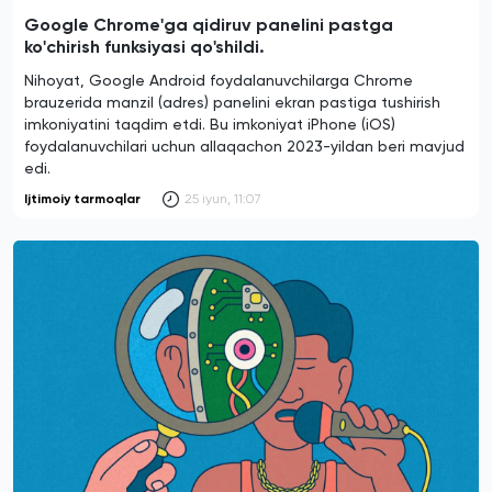
Google Chrome'ga qidiruv panelini pastga
ko'chirish funksiyasi qo'shildi.
Nihoyat, Google Android foydalanuvchilarga Chrome
brauzerida manzil (adres) panelini ekran pastiga tushirish
imkoniyatini taqdim etdi. Bu imkoniyat iPhone (iOS)
foydalanuvchilari uchun allaqachon 2023-yildan beri mavjud
edi.
Ijtimoiy tarmoqlar
25 iyun, 11:07