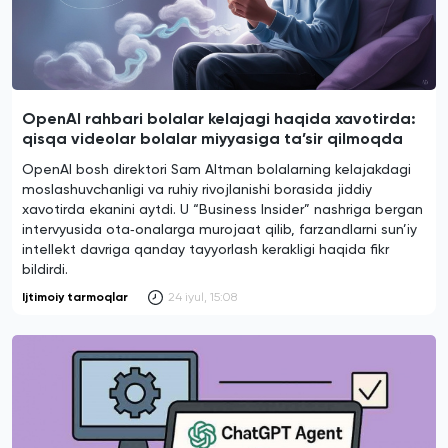
OpenAI rahbari bolalar kelajagi haqida xavotirda:
qisqa videolar bolalar miyyasiga ta’sir qilmoqda
OpenAI bosh direktori Sam Altman bolalarning kelajakdagi
moslashuvchanligi va ruhiy rivojlanishi borasida jiddiy
xavotirda ekanini aytdi. U “Business Insider” nashriga bergan
intervyusida ota‑onalarga murojaat qilib, farzandlarni sun’iy
intellekt davriga qanday tayyorlash kerakligi haqida fikr
bildirdi.
Ijtimoiy tarmoqlar
24 iyul, 15:08