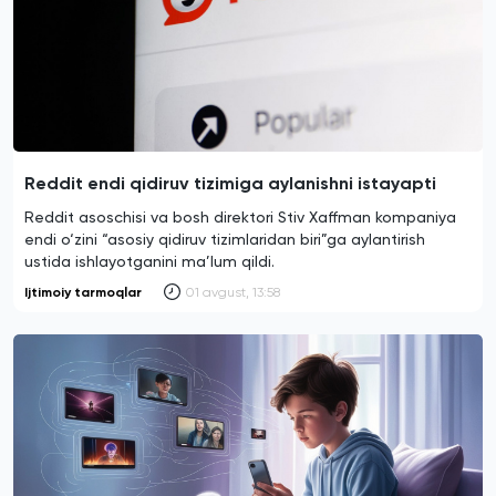
Reddit endi qidiruv tizimiga aylanishni istayapti
Reddit asoschisi va bosh direktori Stiv Xaffman kompaniya
endi o‘zini “asosiy qidiruv tizimlaridan biri”ga aylantirish
ustida ishlayotganini ma’lum qildi.
Ijtimoiy tarmoqlar
01 avgust, 13:58