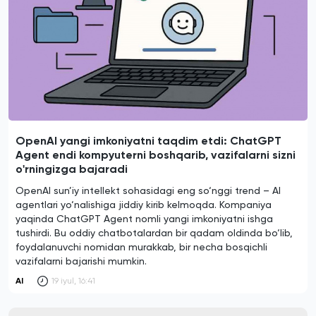
OpenAI yangi imkoniyatni taqdim etdi: ChatGPT
Agent endi kompyuterni boshqarib, vazifalarni sizni
o'rningizga bajaradi
OpenAI sun’iy intellekt sohasidagi eng so‘nggi trend – AI
agentlari yo‘nalishiga jiddiy kirib kelmoqda. Kompaniya
yaqinda ChatGPT Agent nomli yangi imkoniyatni ishga
tushirdi. Bu oddiy chatbotalardan bir qadam oldinda bo‘lib,
foydalanuvchi nomidan murakkab, bir necha bosqichli
vazifalarni bajarishi mumkin.
AI
19 iyul, 16:41