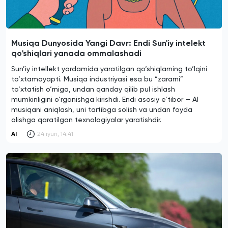
Musiqa Dunyosida Yangi Davr: Endi Sun'iy intelekt
qo'shiqlari yanada ommalashadi
Sun’iy intellekt yordamida yaratilgan qo‘shiqlarning to‘lqini
to‘xtamayapti. Musiqa industriyasi esa bu “zararni”
to‘xtatish o‘rniga, undan qanday qilib pul ishlash
mumkinligini o‘rganishga kirishdi. Endi asosiy e’tibor — AI
musiqani aniqlash, uni tartibga solish va undan foyda
olishga qaratilgan texnologiyalar yaratishdir.
AI
24 iyun, 14:41