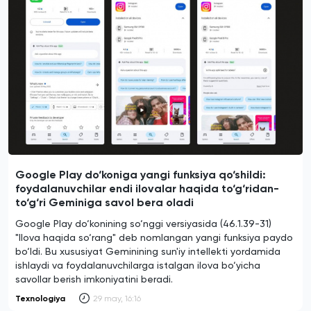
Google Play do‘koniga yangi funksiya qo‘shildi:
foydalanuvchilar endi ilovalar haqida to‘g‘ridan-
to‘g‘ri Geminiga savol bera oladi
Google Play do‘konining so‘nggi versiyasida (46.1.39-31)
"Ilova haqida so‘rang" deb nomlangan yangi funksiya paydo
bo‘ldi. Bu xususiyat Geminining sun'iy intellekti yordamida
ishlaydi va foydalanuvchilarga istalgan ilova bo‘yicha
savollar berish imkoniyatini beradi.
Texnologiya
29 may, 16:16