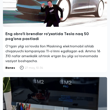
Eng obro‘li brendlar ro‘yxatida Tesla naq 50
pog‘ona pastladi
Oʻtgan yilgi soʻrovda Ilon Maskning elektromobil ishlab
chiqaruvchi kompaniyasi 11-oʻrinni egallagan edi. Ammo 16
310 nafar amerikalik ishtirok etgan bu yilgi soʻrovnomada
vaziyat boshqacha.
Biznes
27 may, 10:34