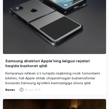
Samsung direktori Appleʼning kelgusi rejalari
haqida bashorat qildi
Kompaniya rahbari o‘z nutqida raqibining nozik tomonlarini
bilishini, hali Apple ishlab chiqarolmagan buklamafonlar
borasida Samsung ilg‘orlikni bermasligiga ishora qildi.
Biznes
30 iyul, 15:19