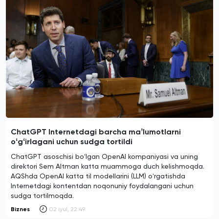
ChatGPT Internetdagi barcha maʼlumotlarni
oʻgʻirlagani uchun sudga tortildi
ChatGPT asoschisi boʻlgan OpenAI kompaniyasi va uning
direktori Sem Altman katta muammoga duch kelishmoqda.
AQShda OpenAI katta til modellarini (LLM) oʻrgatishda
Internetdagi kontentdan noqonuniy foydalangani uchun
sudga tortilmoqda.
Biznes
02 iyul, 22:49