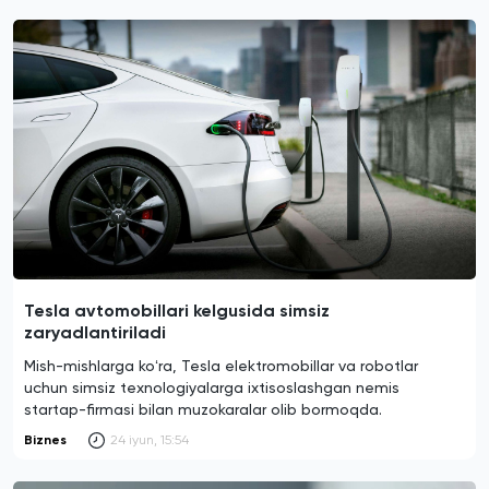
Tesla avtomobillari kelgusida simsiz
zaryadlantiriladi
Mish-mishlarga koʻra, Tesla elektromobillar va robotlar
uchun simsiz texnologiyalarga ixtisoslashgan nemis
startap-firmasi bilan muzokaralar olib bormoqda.
Biznes
24 iyun, 15:54