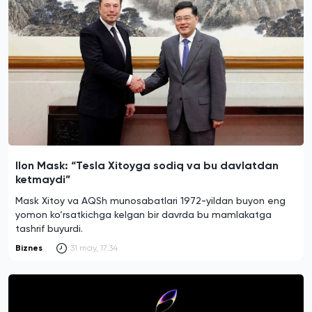
Ilon Mask: “Tesla Xitoyga sodiq va bu davlatdan
ketmaydi”
Mask Xitoy va AQSh munosabatlari 1972-yildan buyon eng
yomon ko‘rsatkichga kelgan bir davrda bu mamlakatga
tashrif buyurdi.
Biznes
31 may, 17:34