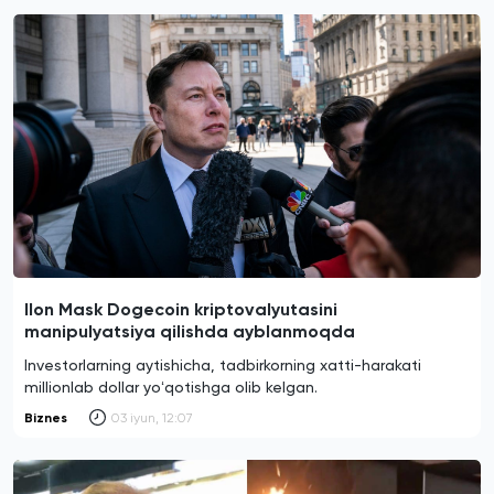
Ilon Mask Dogecoin kriptovalyutasini
manipulyatsiya qilishda ayblanmoqda
Investorlarning aytishicha, tadbirkorning xatti-harakati
millionlab dollar yoʻqotishga olib kelgan.
Biznes
03 iyun, 12:07