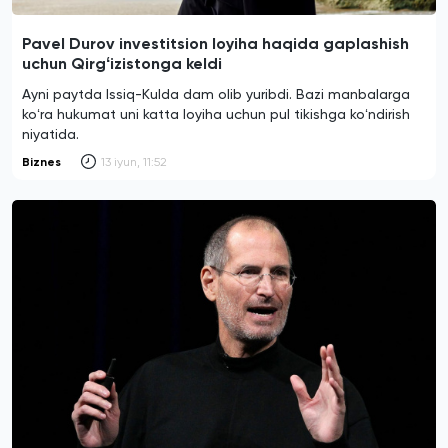
Pavel Durov investitsion loyiha haqida gaplashish
uchun Qirgʻizistonga keldi
Ayni paytda Issiq-Kulda dam olib yuribdi. Bazi manbalarga
koʻra hukumat uni katta loyiha uchun pul tikishga koʻndirish
niyatida.
Biznes
13 iyun, 11:52