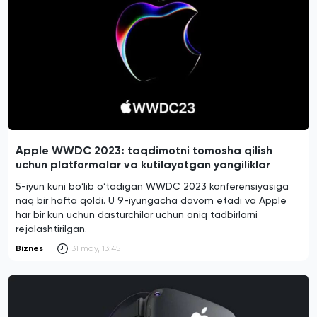
Apple WWDC 2023: taqdimotni tomosha qilish
uchun platformalar va kutilayotgan yangiliklar
5-iyun kuni boʻlib oʻtadigan WWDC 2023 konferensiyasiga
naq bir hafta qoldi. U 9-iyungacha davom etadi va Apple
har bir kun uchun dasturchilar uchun aniq tadbirlarni
rejalashtirilgan.
Biznes
31 may, 13:45