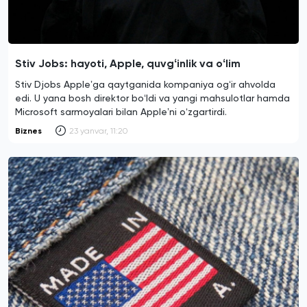
Stiv Jobs: hayoti, Apple, quvgʻinlik va oʻlim
Stiv Djobs Appleʼga qaytganida kompaniya ogʻir ahvolda
edi. U yana bosh direktor boʻldi va yangi mahsulotlar hamda
Microsoft sarmoyalari bilan Appleʼni oʻzgartirdi.
Biznes
23 yanvar, 11:20