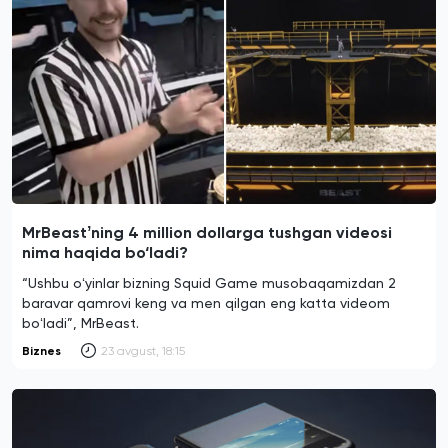
MrBeastʼning 4 million dollarga tushgan videosi
nima haqida bo‘ladi?
“Ushbu oʻyinlar bizning Squid Game musobaqamizdan 2
baravar qamrovi keng va men qilgan eng katta videom
boʻladi”, MrBeast.
Biznes
23 avgust, 18:15