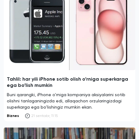
Tahlil: har yili iPhone sotib olish o‘rniga superkarga
ega bo‘lish mumkin
Buni qarangki, iPhone o‘rniga kompaniya aksiyalarini sotib
olishni tanlaganingizda edi, allaqachon orzularingizdagi
superkarga ega bo‘lishingiz mumkin ekan.
Biznes
21 sentabr, 11:15