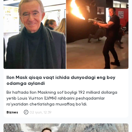
Ilon Mask qisqa vaqt ichida dunyodagi eng boy
odamga aylandi
Bir haftada Ilon Maskning sof boyligi 192 milliard dollarga
yetib Louis Vuitton (LVMH) rahbarini peshqadamlar
roʻyxatidan chetlatishga muvaffaq boʻldi.
Biznes
02 iyun, 12:39