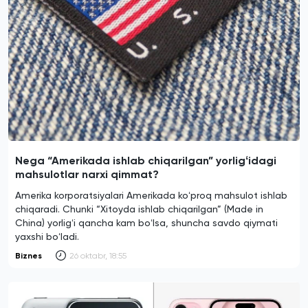
Nega “Amerikada ishlab chiqarilgan” yorligʻidagi
mahsulotlar narxi qimmat?
Amerika korporatsiyalari Amerikada koʻproq mahsulot ishlab
chiqaradi. Chunki “Xitoyda ishlab chiqarilgan” (Made in
China) yorligʻi qancha kam boʻlsa, shuncha savdo qiymati
yaxshi boʻladi.
Biznes
26 oktabr, 18:55