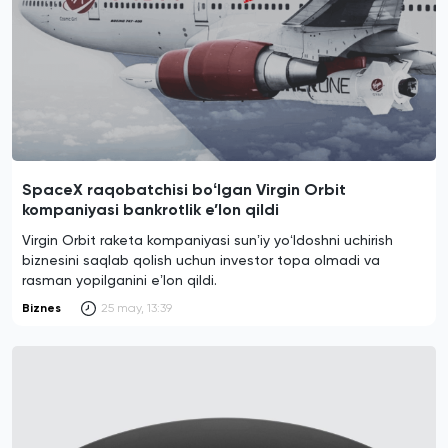
SpaceX raqobatchisi boʻlgan Virgin Orbit
kompaniyasi bankrotlik e’lon qildi
Virgin Orbit raketa kompaniyasi sunʼiy yoʻldoshni uchirish
biznesini saqlab qolish uchun investor topa olmadi va
rasman yopilganini eʼlon qildi.
Biznes
25 may, 13:39