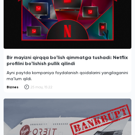
Bir mayizni qirqqa boʻlish qimmatga tushadi: Netflix
profilini boʻlishish pullik qilindi
Ayni paytda kompaniya foydalanish qoidalarini yangilaganini
ma’lum qildi.
Biznes
25 may, 15:22