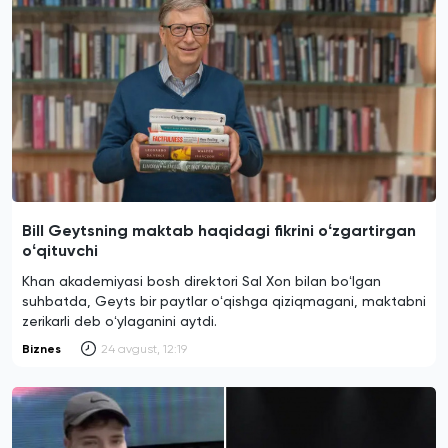
Bill Geytsning maktab haqidagi fikrini oʻzgartirgan
oʻqituvchi
Khan akademiyasi bosh direktori Sal Xon bilan boʻlgan
suhbatda, Geyts bir paytlar oʻqishga qiziqmagani, maktabni
zerikarli deb oʻylaganini aytdi.
Biznes
24 avgust, 12:19