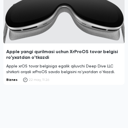
Apple yangi qurilmasi uchun XrProOS tovar belgisi
roʻyxatdan oʻtkazdi
Apple xrOS tovar belgisiga egalik qiluvchi Deep Dive LLC
shirkati orqali xrProOS savdo belgisini roʻyxatdan oʻtkazdi.
Biznes
22 may, 11:26