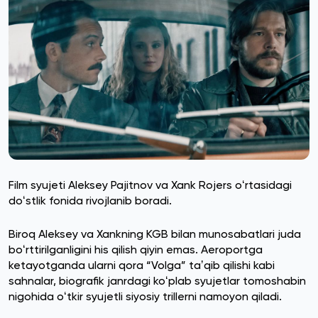
Film syujeti Aleksey Pajitnov va Xank Rojers oʻrtasidagi
doʻstlik fonida rivojlanib boradi.
Biroq Aleksey va Xankning KGB bilan munosabatlari juda
boʻrttirilganligini his qilish qiyin emas. Aeroportga
ketayotganda ularni qora “Volga” taʼqib qilishi kabi
sahnalar, biografik janrdagi koʻplab syujetlar tomoshabin
nigohida oʻtkir syujetli siyosiy trillerni namoyon qiladi.