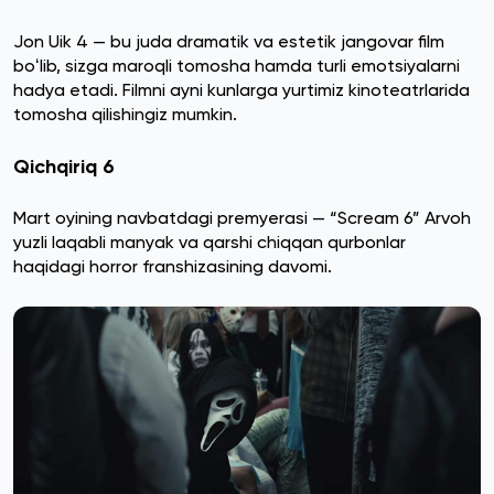
Jon Uik 4 — bu juda dramatik va estetik jangovar film
boʻlib, sizga maroqli tomosha hamda turli emotsiyalarni
hadya etadi. Filmni ayni kunlarga yurtimiz kinoteatrlarida
tomosha qilishingiz mumkin.
Qichqiriq 6
Mart oyining navbatdagi premyerasi — “Scream 6” Arvoh
yuzli laqabli manyak va qarshi chiqqan qurbonlar
haqidagi horror franshizasining davomi.