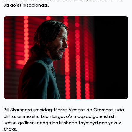
va doʻst hisoblanadi.
Bill Skarsgard ijrosidagi Markiz Vinsent de Gramont juda
olifta, ammo shu bilan birga, oʻz maqsadiga erishish
uchun qoʻllarini qonga botirishdan toymaydigan yovuz
shaxs.