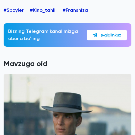
#Spoyler
#Kino_tahlil
#Franshiza
Bizning Telegram kanalimizga
@giglinkuz
obuna boʻling
Mavzuga oid