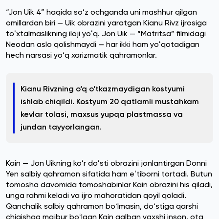
“Jon Uik 4” haqida soʻz ochganda uni mashhur qilgan
omillardan biri — Uik obrazini yaratgan Kianu Rivz ijrosiga
toʻxtalmaslikning iloji yoʻq. Jon Uik — “Matritsa” filmidagi
Neodan aslo qolishmaydi — har ikki ham yoʻqotadigan
hech narsasi yoʻq xarizmatik qahramonlar.
Kianu Rivzning o‘q o‘tkazmaydigan kostyumi
ishlab chiqildi. Kostyum 20 qatlamli mustahkam
kevlar tolasi, maxsus yupqa plastmassa va
jundan tayyorlangan.
Kain — Jon Uikning koʻr doʻsti obrazini jonlantirgan Donni
Yen salbiy qahramon sifatida ham eʼtiborni tortadi. Butun
tomosha davomida tomoshabinlar Kain obrazini his qiladi,
unga rahmi keladi va ijro mahoratidan qoyil qoladi.
Qanchalik salbiy qahramon boʻlmasin, doʻstiga qarshi
chiqishga majbur boʻlgan Kain qalban yaxshi inson, ota