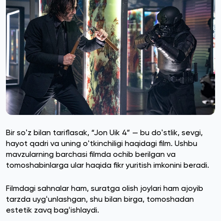
Bir soʻz bilan tariflasak, “Jon Uik 4” — bu doʻstlik, sevgi,
hayot qadri va uning oʻtkinchiligi haqidagi film. Ushbu
mavzularning barchasi filmda ochib berilgan va
tomoshabinlarga ular haqida fikr yuritish imkonini beradi.
Filmdagi sahnalar ham, suratga olish joylari ham ajoyib
tarzda uygʻunlashgan, shu bilan birga, tomoshadan
estetik zavq bagʻishlaydi.