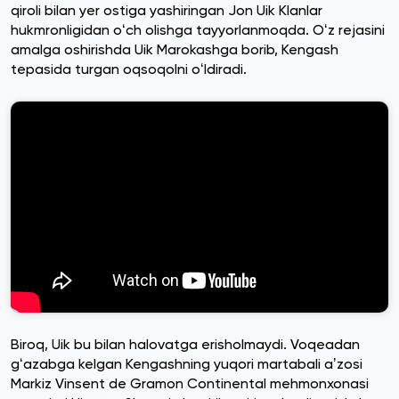
qiroli bilan yer ostiga yashiringan Jon Uik Klanlar
hukmronligidan oʻch olishga tayyorlanmoqda. Oʻz rejasini
amalga oshirishda Uik Marokashga borib, Kengash
tepasida turgan oqsoqolni oʻldiradi.
Biroq, Uik bu bilan halovatga erisholmaydi. Voqeadan
gʻazabga kelgan Kengashning yuqori martabali aʼzosi
Markiz Vinsent de Gramon Continental mehmonxonasi