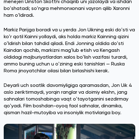
menejeri Uinston Skottni chaqirib uni jazolaydi va ishdan
boʻshatadi; soʻngra mehmonxonani vayron qilib Xaronni
ham oʻldiradi.
Markiz Parijga boradi va u yerda Jon Uikning eski doʻsti va
koʻr qotil Kainni yollaydi, aks holda markiz Kainning qizini
oʻldirish bilan tahdid qiladi. Endi Jonning oldida doʻsti
Kaindan qochib, markizni magʻlub etish va Kengash
oldidagi majburiyatlardan xalos boʻlish vazifasi turardi,
ammo buning uchun u oʻzining eski tanishlari — Ruska
Roma jinoyatchilar oilasi bilan birlashishi kerak.
Deyarli uch soatlik davomiyligiga qaramasdan, Jon Uik 4
aslo zeriktirmaydi, yorqin ranglar va doimiy ekshn, jang
sahnalari tomoshabinga vaqt oʻtayotganini sezdirmay
qoʻyadi. Film boshdan-oyoq faol sahnalar, dinamika,
qisman hazil-mutoyiba va insoniylik motivlariga boy.