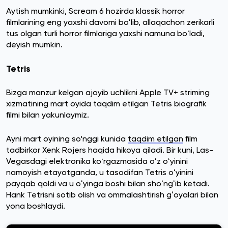
Aytish mumkinki, Scream 6 hozirda klassik horror
filmlarining eng yaxshi davomi boʻlib, allaqachon zerikarli
tus olgan turli horror filmlariga yaxshi namuna boʻladi,
deyish mumkin.
Tetris
Bizga manzur kelgan ajoyib uchlikni Apple TV+ striming
xizmatining mart oyida taqdim etilgan Tetris biografik
filmi bilan yakunlaymiz.
Ayni mart oyining so‘nggi kunida
taqdim etilgan
film
tadbirkor Xenk Rojers haqida hikoya qiladi. Bir kuni, Las-
Vegasdagi elektronika koʻrgazmasida oʻz oʻyinini
namoyish etayotganda, u tasodifan Tetris oʻyinini
payqab qoldi va u oʻyinga boshi bilan shoʻngʻib ketadi.
Hank Tetrisni sotib olish va ommalashtirish gʻoyalari bilan
yona boshlaydi.