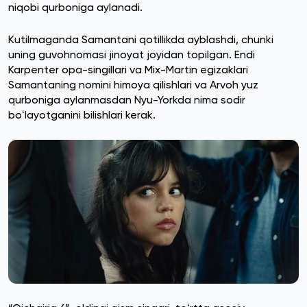
niqobi qurboniga aylanadi.
Kutilmaganda Samantani qotillikda ayblashdi, chunki
uning guvohnomasi jinoyat joyidan topilgan. Endi
Karpenter opa-singillari va Mix-Martin egizaklari
Samantaning nomini himoya qilishlari va Arvoh yuz
qurboniga aylanmasdan Nyu-Yorkda nima sodir
boʻlayotganini bilishlari kerak.