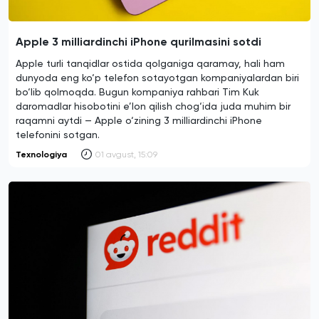
Apple 3 milliardinchi iPhone qurilmasini sotdi
Apple turli tanqidlar ostida qolganiga qaramay, hali ham
dunyoda eng ko‘p telefon sotayotgan kompaniyalardan biri
bo‘lib qolmoqda. Bugun kompaniya rahbari Tim Kuk
daromadlar hisobotini e’lon qilish chog‘ida juda muhim bir
raqamni aytdi — Apple o‘zining 3 milliardinchi iPhone
telefonini sotgan.
Texnologiya
01 avgust, 15:09