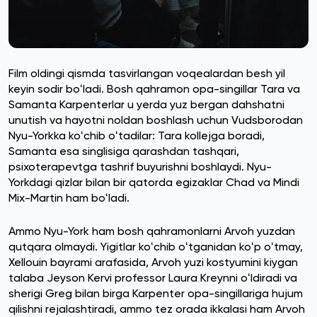
Film oldingi qismda tasvirlangan voqealardan besh yil
keyin sodir boʻladi. Bosh qahramon opa-singillar Tara va
Samanta Karpenterlar u yerda yuz bergan dahshatni
unutish va hayotni noldan boshlash uchun Vudsborodan
Nyu-Yorkka koʻchib oʻtadilar: Tara kollejga boradi,
Samanta esa singlisiga qarashdan tashqari,
psixoterapevtga tashrif buyurishni boshlaydi. Nyu-
Yorkdagi qizlar bilan bir qatorda egizaklar Chad va Mindi
Mix-Martin ham boʻladi.
Ammo Nyu-York ham bosh qahramonlarni Arvoh yuzdan
qutqara olmaydi. Yigitlar koʻchib oʻtganidan koʻp oʻtmay,
Xellouin bayrami arafasida, Arvoh yuzi kostyumini kiygan
talaba Jeyson Kervi professor Laura Kreynni oʻldiradi va
sherigi Greg bilan birga Karpenter opa-singillariga hujum
qilishni rejalashtiradi, ammo tez orada ikkalasi ham Arvoh