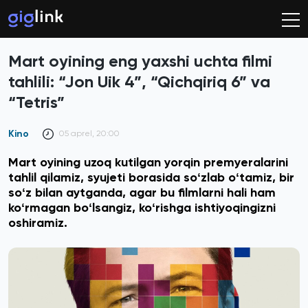
Mart oyining eng yaxshi uchta filmi
tahlili: “Jon Uik 4”, “Qichqiriq 6” va
“Tetris”
Kino
05 aprel, 20:00
Mart oyining uzoq kutilgan yorqin premyeralarini
tahlil qilamiz, syujeti borasida soʻzlab oʻtamiz, bir
soʻz bilan aytganda, agar bu filmlarni hali ham
koʻrmagan boʻlsangiz, koʻrishga ishtiyoqingizni
oshiramiz.