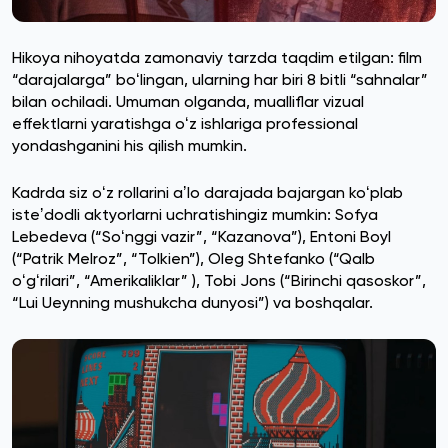
Hikoya nihoyatda zamonaviy tarzda taqdim etilgan: film
“darajalarga” boʻlingan, ularning har biri 8 bitli “sahnalar”
bilan ochiladi. Umuman olganda, mualliflar vizual
effektlarni yaratishga oʻz ishlariga professional
yondashganini his qilish mumkin.
Kadrda siz oʻz rollarini aʼlo darajada bajargan koʻplab
isteʼdodli aktyorlarni uchratishingiz mumkin: Sofya
Lebedeva (“Soʻnggi vazir”, “Kazanova”), Entoni Boyl
(“Patrik Melroz”, “Tolkien”), Oleg Shtefanko (“Qalb
oʻgʻrilari”, “Amerikaliklar” ), Tobi Jons (“Birinchi qasoskor”,
“Lui Ueynning mushukcha dunyosi”) va boshqalar.