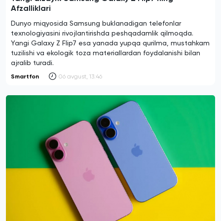
Afzalliklari
Dunyo miqyosida Samsung buklanadigan telefonlar
texnologiyasini rivojlantirishda peshqadamlik qilmoqda.
Yangi Galaxy Z Flip7 esa yanada yupqa qurilma, mustahkam
tuzilishi va ekologik toza materiallardan foydalanishi bilan
ajralib turadi.
Smartfon
06 avgust, 13:46