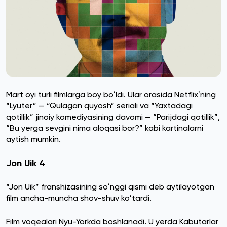
Mart oyi turli filmlarga boy boʻldi. Ular orasida Netflixʼning
“Lyuter” — “Qulagan quyosh” seriali va “Yaxtadagi
qotillik” jinoiy komediyasining davomi — “Parijdagi qotillik”,
“Bu yerga sevgini nima aloqasi bor?” kabi kartinalarni
aytish mumkin.
Jon Uik 4
“Jon Uik” franshizasining soʻnggi qismi deb aytilayotgan
film ancha-muncha shov-shuv koʻtardi.
Film voqealari Nyu-Yorkda boshlanadi. U yerda Kabutarlar