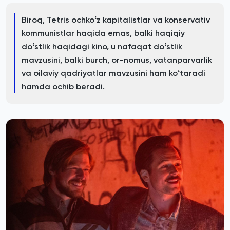
Biroq, Tetris ochkoʻz kapitalistlar va konservativ
kommunistlar haqida emas, balki haqiqiy
doʻstlik haqidagi kino, u nafaqat doʻstlik
mavzusini, balki burch, or-nomus, vatanparvarlik
va oilaviy qadriyatlar mavzusini ham koʻtaradi
hamda ochib beradi.