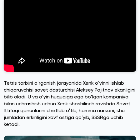
Tetris tarixini oʻrganish jarayonida Xenk oʻyinni ishlab
chiqaruvchisi sovet dasturchisi Aleksey Pajitnov ekanligini
bilib oladi. U va oʻyin huquqiga ega boʻlgan kompaniya
bilan uchrashish uchun Xenk shoshilinch ravishda Sovet
Ittifoqi qonunlarini chetlab oʻtib, hamma narsani, shu
jumladan erkinligini xavf ostiga qoʻyib, SSSRga uchib
ketadi.