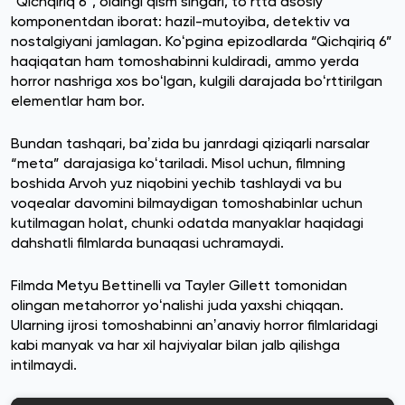
“Qichqiriq 6”, oldingi qism singari, toʻrtta asosiy
komponentdan iborat: hazil-mutoyiba, detektiv va
nostalgiyani jamlagan. Koʻpgina epizodlarda “Qichqiriq 6”
haqiqatan ham tomoshabinni kuldiradi, ammo yerda
horror nashriga xos boʻlgan, kulgili darajada boʻrttirilgan
elementlar ham bor.
Bundan tashqari, baʼzida bu janrdagi qiziqarli narsalar
“meta” darajasiga koʻtariladi. Misol uchun, filmning
boshida Arvoh yuz niqobini yechib tashlaydi va bu
voqealar davomini bilmaydigan tomoshabinlar uchun
kutilmagan holat, chunki odatda manyaklar haqidagi
dahshatli filmlarda bunaqasi uchramaydi.
Filmda Metyu Bettinelli va Tayler Gillett tomonidan
olingan metahorror yoʻnalishi juda yaxshi chiqqan.
Ularning ijrosi tomoshabinni anʼanaviy horror filmlaridagi
kabi manyak va har xil hajviyalar bilan jalb qilishga
intilmaydi.