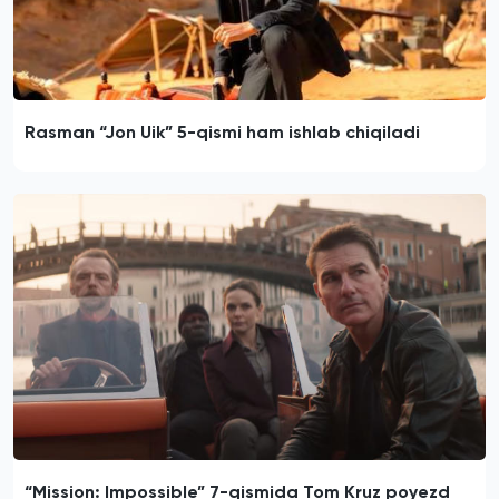
Rasman “Jon Uik” 5-qismi ham ishlab chiqiladi
“Mission: Impossible” 7-qismida Tom Kruz poyezd