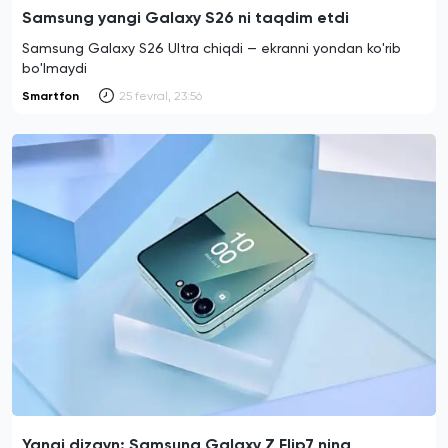
Samsung yangi Galaxy S26 ni taqdim etdi
Samsung Galaxy S26 Ultra chiqdi — ekranni yondan ko'rib
bo'lmaydi
Smartfon
25 fevral, 23:56
Yangi dizayn: Samsung Galaxy Z Flip7 ning