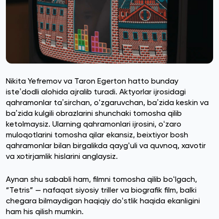
Nikita Yefremov va Taron Egerton hatto bunday
isteʼdodli alohida ajralib turadi. Aktyorlar ijrosidagi
qahramonlar taʼsirchan, oʻzgaruvchan, baʼzida keskin va
baʼzida kulgili obrazlarini shunchaki tomosha qilib
ketolmaysiz. Ularning qahramonlari ijrosini, oʻzaro
muloqotlarini tomosha qilar ekansiz, beixtiyor bosh
qahramonlar bilan birgalikda qaygʻuli va quvnoq, xavotir
va xotirjamlik hislarini anglaysiz.
Aynan shu sababli ham, filmni tomosha qilib boʻlgach,
“Tetris” — nafaqat siyosiy triller va biografik film, balki
chegara bilmaydigan haqiqiy doʻstlik haqida ekanligini
ham his qilish mumkin.