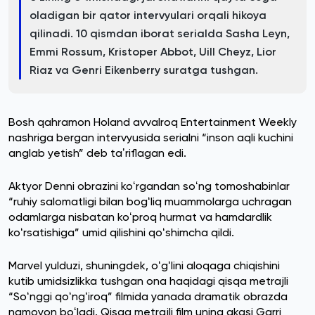
oladigan bir qator intervyulari orqali hikoya
qilinadi. 10 qismdan iborat serialda Sasha Leyn,
Emmi Rossum, Kristoper Abbot, Uill Cheyz, Lior
Riaz va Genri Eikenberry suratga tushgan.
Bosh qahramon Holand avvalroq Entertainment Weekly
nashriga bergan intervyusida serialni “inson aqli kuchini
anglab yetish” deb taʼriflagan edi.
Aktyor Denni obrazini koʻrgandan soʻng tomoshabinlar
“ruhiy salomatligi bilan bogʻliq muammolarga uchragan
odamlarga nisbatan koʻproq hurmat va hamdardlik
koʻrsatishiga” umid qilishini qoʻshimcha qildi.
Marvel yulduzi, shuningdek, oʻgʻlini aloqaga chiqishini
kutib umidsizlikka tushgan ona haqidagi qisqa metrajli
“Soʻnggi qoʻngʻiroq” filmida yanada dramatik obrazda
namoyon boʻladi. Qisqa metrajli film uning akasi Garri