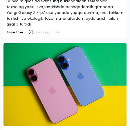
Dunyo miqyosida Samsung buklanadigan telefonlar
texnologiyasini rivojlantirishda peshqadamlik qilmoqda.
Yangi Galaxy Z Flip7 esa yanada yupqa qurilma, mustahkam
tuzilishi va ekologik toza materiallardan foydalanishi bilan
ajralib turadi.
Smartfon
06 avgust, 13:46