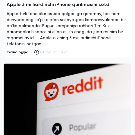
Apple 3 milliardinchi iPhone qurilmasini sotdi
Apple turli tanqidlar ostida qolganiga qaramay, hali ham
dunyoda eng ko‘p telefon sotayotgan kompaniyalardan biri
bo‘lib qolmoqda. Bugun kompaniya rahbari Tim Kuk
daromadlar hisobotini e’lon qilish chog‘ida juda muhim bir
raqamni aytdi — Apple o‘zining 3 milliardinchi iPhone
telefonini sotgan.
Texnologiya
01 avgust, 15:09