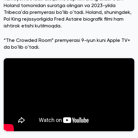
Holand tomonidan suratga olingan va 2023-yilda
Tribecaʼda premyerasi boʻlib oʻtadi. Holand, shuningdek,
Pol King rejissyorligida Fred Astaire biografik filmi ham
ishtirok etishi kutilmoqda.
“The Crowded Room” premyerasi 9-iyun kuni Apple TV+
da boʻlib oʻtadi.