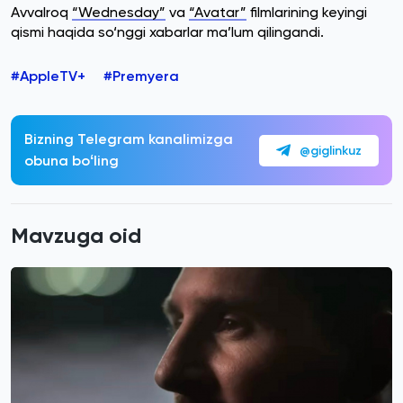
Avvalroq
“Wednesday”
va
“Avatar”
filmlarining keyingi
qismi haqida so‘nggi xabarlar ma’lum qilingandi.
#AppleTV+
#Premyera
Bizning Telegram kanalimizga
@giglinkuz
obuna boʻling
Mavzuga oid