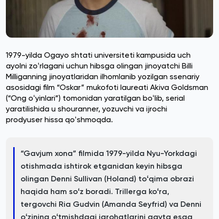
1979-yilda Ogayo shtati universiteti kampusida uch
ayolni zoʻrlagani uchun hibsga olingan jinoyatchi Billi
Milliganning jinoyatlaridan ilhomlanib yozilgan ssenariy
asosidagi film “Oskar” mukofoti laureati Akiva Goldsman
(“Ong oʻyinlari”) tomonidan yaratilgan boʻlib, serial
yaratilishida u shouranner, yozuvchi va ijrochi
prodyuser hissa qoʻshmoqda.
“Gavjum xona” filmida 1979-yilda Nyu-Yorkdagi
otishmada ishtirok etganidan keyin hibsga
olingan Denni Sullivan (Holand) toʻqima obrazi
haqida ham soʻz boradi. Trillerga koʻra,
tergovchi Ria Gudvin (Amanda Seyfrid) va Denni
oʻzining oʻtmishdagi jarohatlarini qayta esga