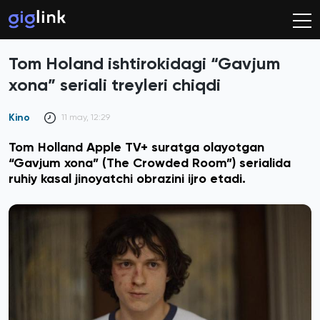
Tom Holand ishtirokidagi “Gavjum
xona” seriali treyleri chiqdi
Kino
11 may, 12:29
Tom Holland Apple TV+ suratga olayotgan
“Gavjum xona” (The Crowded Room”) serialida
ruhiy kasal jinoyatchi obrazini ijro etadi.