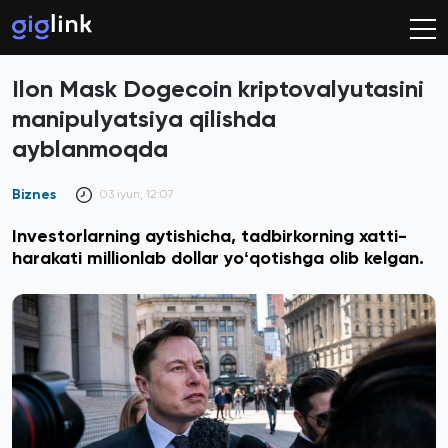
Ilon Mask Dogecoin kriptovalyutasini
manipulyatsiya qilishda
ayblanmoqda
Biznes
03 iyun, 12:07
Investorlarning aytishicha, tadbirkorning xatti-
harakati millionlab dollar yoʻqotishga olib kelgan.