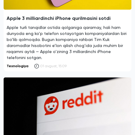
Apple 3 milliardinchi iPhone qurilmasini sotdi
Apple turli tanqidlar ostida qolganiga qaramay, hali ham
dunyoda eng ko‘p telefon sotayotgan kompaniyalardan biri
bo‘lib qolmoqda. Bugun kompaniya rahbari Tim Kuk
daromadlar hisobotini e’lon qilish chog‘ida juda muhim bir
raqamni aytdi — Apple o‘zining 3 milliardinchi iPhone
telefonini sotgan.
Texnologiya
01 avgust, 15:09