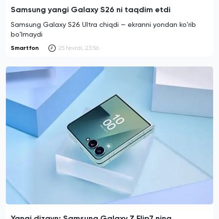
Samsung yangi Galaxy S26 ni taqdim etdi
Samsung Galaxy S26 Ultra chiqdi — ekranni yondan ko'rib
bo'lmaydi
Smartfon
25 fevral, 23:56
Yangi dizayn: Samsung Galaxy Z Flip7 ning