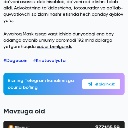
daʼvoni asossiz deb hisoblab, daʼvoni rad etishni talab
qildi. Advokatning taʼkidlashicha, fotosuratlar va qoʻllab-
quvvatlovchi soʻzlarni nashr etishda hech qanday ayblov
yoʻq.
Avvalroq Mask qisqa vaqt ichida dunyodagi eng boy
odamga aylanib umumiy daromadi 192 mlrd dollarga
yetgani haqida
xabar berilgandi.
#Dogecoin
#Kriptovalyuta
Bizning Telegram kanalimizga
@giglinkuz
obuna boʻling
Mavzuga oid