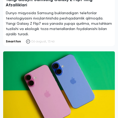
Afzalliklari
Dunyo miqyosida Samsung buklanadigan telefonlar
texnologiyasini rivojlantirishda peshqadamlik qilmoqda.
Yangi Galaxy Z Flip7 esa yanada yupqa qurilma, mustahkam
tuzilishi va ekologik toza materiallardan foydalanishi bilan
ajralib turadi.
Smartfon
06 avgust, 13:46