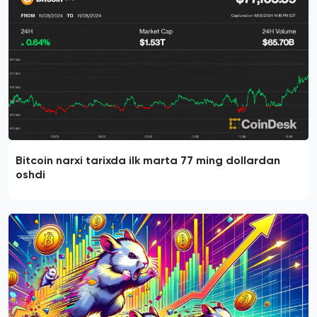
Bitcoin narxi tarixda ilk marta 77 ming dollardan
oshdi