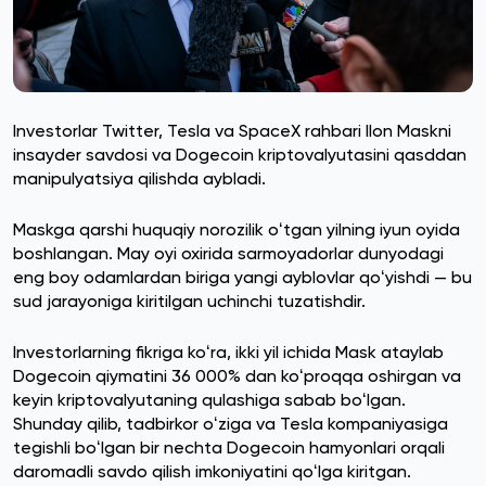
Investorlar Twitter, Tesla va SpaceX rahbari Ilon Maskni
insayder savdosi va Dogecoin kriptovalyutasini qasddan
manipulyatsiya qilishda aybladi.
Maskga qarshi huquqiy norozilik oʻtgan yilning iyun oyida
boshlangan. May oyi oxirida sarmoyadorlar dunyodagi
eng boy odamlardan biriga yangi ayblovlar qoʻyishdi — bu
sud jarayoniga kiritilgan uchinchi tuzatishdir.
Investorlarning fikriga koʻra, ikki yil ichida Mask ataylab
Dogecoin qiymatini 36 000% dan koʻproqqa oshirgan va
keyin kriptovalyutaning qulashiga sabab boʻlgan.
Shunday qilib, tadbirkor oʻziga va Tesla kompaniyasiga
tegishli boʻlgan bir nechta Dogecoin hamyonlari orqali
daromadli savdo qilish imkoniyatini qoʻlga kiritgan.