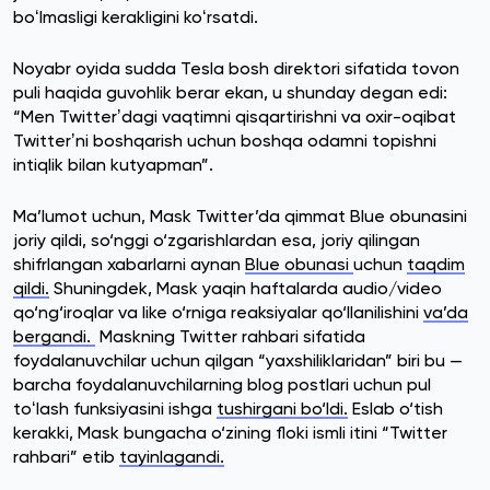
boʻlmasligi kerakligini koʻrsatdi.
Noyabr oyida sudda Tesla bosh direktori sifatida tovon
puli haqida guvohlik berar ekan, u shunday degan edi:
“Men Twitterʼdagi vaqtimni qisqartirishni va oxir-oqibat
Twitterʼni boshqarish uchun boshqa odamni topishni
intiqlik bilan kutyapman”.
Ma’lumot uchun, Mask Twitter’da qimmat Blue obunasini
joriy qildi, so‘nggi o‘zgarishlardan esa, joriy qilingan
shifrlangan xabarlarni aynan
Blue obunasi
uchun
taqdim
qildi.
Shuningdek, Mask yaqin haftalarda audio/video
qo‘ng‘iroqlar va like o‘rniga reaksiyalar qo‘llanilishini
va’da
bergandi.
Maskning Twitter rahbari sifatida
foydalanuvchilar uchun qilgan “yaxshiliklaridan” biri bu —
barcha foydalanuvchilarning blog postlari uchun pul
toʻlash funksiyasini ishga
tushirgani bo‘ldi.
Eslab o‘tish
kerakki, Mask bungacha o‘zining floki ismli itini “Twitter
rahbari” etib
tayinlagandi.