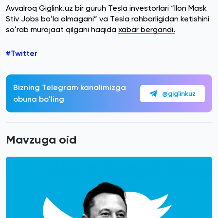
Avvalroq Giglink.uz bir guruh Tesla investorlari “Ilon Mask
Stiv Jobs boʻla olmagani” va Tesla rahbarligidan ketishini
soʻrab murojaat qilgani haqida
xabar bergandi.
#Twitter
Bizning Telegram kanalimizga
@giglinkuz
obuna boʻling
Mavzuga oid