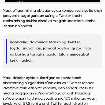
Mask oʻtgan yilning oktyabr oyida kompaniyani sotib olish
jarayonini tugatgandan soʻng u Twitter ijrochi
xodimlarining muhim qismi va minglab xodimlarni darhol
ishdan boʻshatdi.
Rahbarligi davomida Maskning Twitter
foydalanuvchilari, jamoat xavfsizligi xodimlari
va boshqa taniqli shaxslar bilan munosabati
keskinlashdi.
Mask dekabr oyida oʻtkazilgan soʻrovda bosh
direktorning oʻzgarishini eʼlon qildi va “Twitter rahbari
lavozimini tark etishim” kerakmi, deb soʻradi. Mask bir
necha daqiqadan soʻng isteʼfoga chiqish haqidagi
soʻrovnomani tvitterda yozdi, unga 17,5 millionga yaqin
javob keldi, 57,5 ​​foizi u endi Twitter bosh direktori