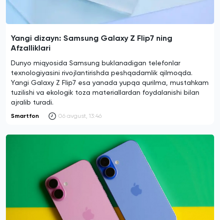
Yangi dizayn: Samsung Galaxy Z Flip7 ning
Afzalliklari
Dunyo miqyosida Samsung buklanadigan telefonlar
texnologiyasini rivojlantirishda peshqadamlik qilmoqda.
Yangi Galaxy Z Flip7 esa yanada yupqa qurilma, mustahkam
tuzilishi va ekologik toza materiallardan foydalanishi bilan
ajralib turadi.
Smartfon
06 avgust, 13:46