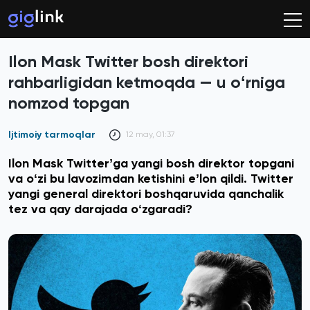
Ilon Mask Twitter bosh direktori
rahbarligidan ketmoqda — u oʻrniga
nomzod topgan
Ijtimoiy tarmoqlar
12 may, 01:37
Ilon Mask Twitterʼga yangi bosh direktor topgani
va oʻzi bu lavozimdan ketishini eʼlon qildi. Twitter
yangi general direktori boshqaruvida qanchalik
tez va qay darajada oʻzgaradi?