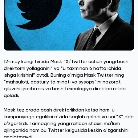
12-may kungi tvitida Mask “X/Twitter uchun yangi bosh
direktorni yollaganini” va “u taxminan 6 hafta ichida
ishga kirishini” aytdi. Buning oʻrniga Mask Twitterʼning
“mahsuloti, dasturiy taʼminoti va sysops”ini nazorat
qiluvchi ijrochi rais va bosh texnologiya direktori rolida
qoladi.
Mask tez orada bosh direktorlikdan ketsa ham, u
kompaniyaga egalikni oʻzida saqlab qoladi va uni “X” deb
oʻzgartirdi. Tarmoqning yangi rahbari shaxsi maʼlum
qilinganida ham bu Twitter kelgusida keskin oʻzgarishini
anglatmaydi.