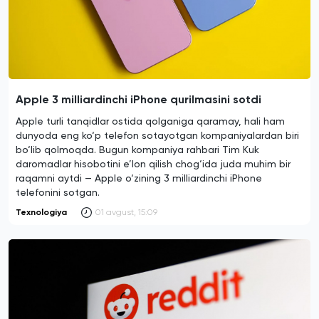
Apple 3 milliardinchi iPhone qurilmasini sotdi
Apple turli tanqidlar ostida qolganiga qaramay, hali ham
dunyoda eng ko‘p telefon sotayotgan kompaniyalardan biri
bo‘lib qolmoqda. Bugun kompaniya rahbari Tim Kuk
daromadlar hisobotini e’lon qilish chog‘ida juda muhim bir
raqamni aytdi — Apple o‘zining 3 milliardinchi iPhone
telefonini sotgan.
Texnologiya
01 avgust, 15:09