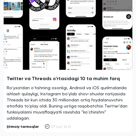
Twitter va Threads o'rtasidagi 10 ta muhim farq
Roʻyxatdan oʻtishning osonligi, Android va iOS qurilmalarida
ishlash qulayligi, Instagram boʻylab shov-shuvlar natijasida
Threads bir kun ichida 30 milliondan ortiq foydalanuvchini
atrofida toʻplay oldi. Buning ustiga raqobatchisi Twitterʼdan
funksiyalarini muvaffaqiyatli ravishda “koʻchirishni”
uddalagan.
Ijtimoiy tarmoqlar
07 iyul, 16:21