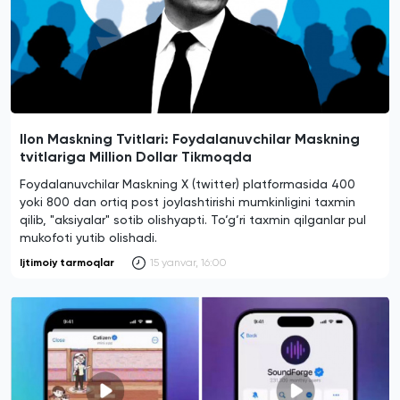
Ilon Maskning Tvitlari: Foydalanuvchilar Maskning
tvitlariga Million Dollar Tikmoqda
Foydalanuvchilar Maskning X (twitter) platformasida 400
yoki 800 dan ortiq post joylashtirishi mumkinligini taxmin
qilib, "aksiyalar" sotib olishyapti. To‘g‘ri taxmin qilganlar pul
mukofoti yutib olishadi.
Ijtimoiy tarmoqlar
15 yanvar, 16:00