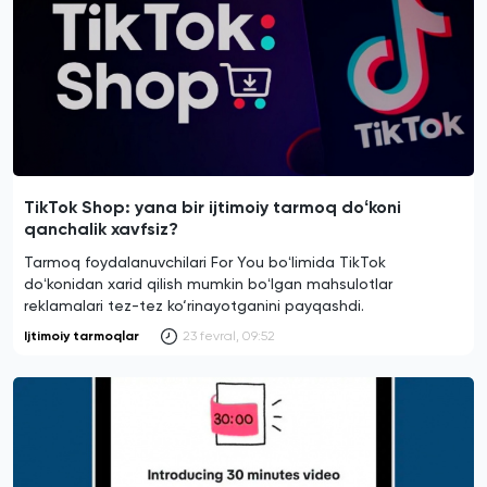
TikTok Shop: yana bir ijtimoiy tarmoq doʻkoni
qanchalik xavfsiz?
Tarmoq foydalanuvchilari For You boʻlimida TikTok
doʻkonidan xarid qilish mumkin boʻlgan mahsulotlar
reklamalari tez-tez ko‘rinayotganini payqashdi.
Ijtimoiy tarmoqlar
23 fevral, 09:52