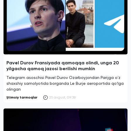
Pavel Durov Fransiyada qamoqqa olindi, unga 20
yilgacha qamoq jazosi berilishi mumkin
Telegram asoschisi Pavel Durov Ozarboyjondan Parijga oʻz
shaxshiy samolyotida borganda Le Burje aeroportida qoʻlga
olingan
Ijtimoiy tarmoqlar
25 avgust, 09:38