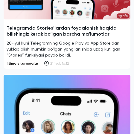
Telegramda Storiesʼlardan foydalanish haqida
bilishingiz kerak bo‘lgan barcha ma’lumotlar
20-iyul kuni Telegramning Google Play va App Storeʼdan
yuklab olish mumkin boʻlgan yangilanishida uzoq kutilgan
“Stories” funksiyasi paydo boʻldi.
Ijtimoiy tarmoqlar
21 iyul, 16:12