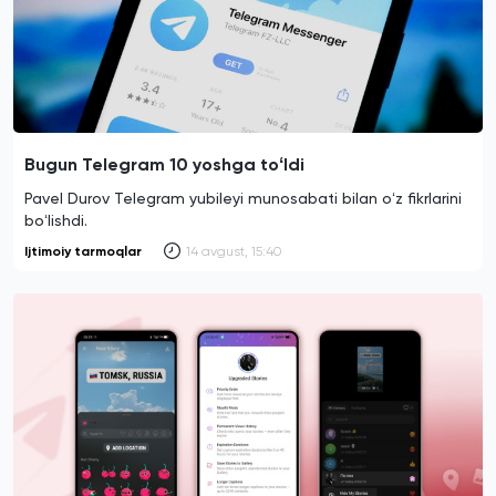
Bugun Telegram 10 yoshga toʻldi
Pavel Durov Telegram yubileyi munosabati bilan oʻz fikrlarini
boʻlishdi.
Ijtimoiy tarmoqlar
14 avgust, 15:40