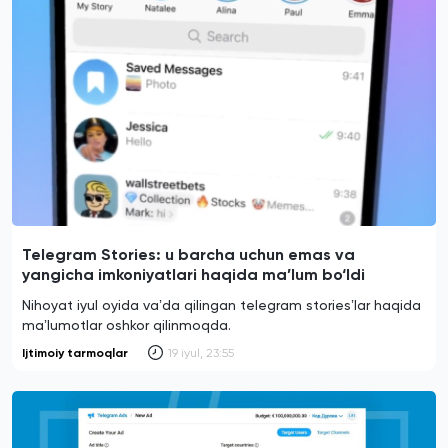
Telegram Stories: u barcha uchun emas va
yangicha imkoniyatlari haqida ma’lum bo‘ldi
Nihoyat iyul oyida vaʼda qilingan telegram storiesʼlar haqida
maʼlumotlar oshkor qilinmoqda.
Ijtimoiy tarmoqlar
19 iyul, 23:55