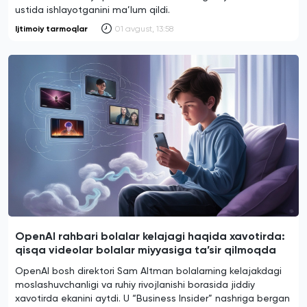
ustida ishlayotganini ma’lum qildi.
Ijtimoiy tarmoqlar
01 avgust, 13:58
OpenAI rahbari bolalar kelajagi haqida xavotirda:
qisqa videolar bolalar miyyasiga ta’sir qilmoqda
OpenAI bosh direktori Sam Altman bolalarning kelajakdagi
moslashuvchanligi va ruhiy rivojlanishi borasida jiddiy
xavotirda ekanini aytdi. U “Business Insider” nashriga bergan