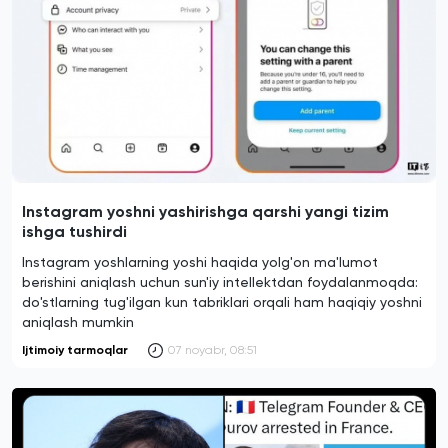
Instagram yoshni yashirishga qarshi yangi tizim
ishga tushirdi
Instagram yoshlarning yoshi haqida yolg'on ma'lumot
berishini aniqlash uchun sun'iy intellektdan foydalanmoqda:
do'stlarning tug'ilgan kun tabriklari orqali ham haqiqiy yoshni
aniqlash mumkin
Ijtimoiy tarmoqlar
07 noyabr, 08:51