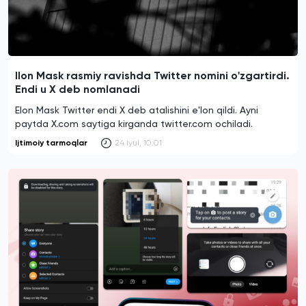
Ilon Mask rasmiy ravishda Twitter nomini o'zgartirdi.
Endi u X deb nomlanadi
Elon Mask Twitter endi X deb atalishini e'lon qildi. Ayni
paytda X.com saytiga kirganda twitter.com ochiladi.
Ijtimoiy tarmoqlar
24 iyul, 10:01