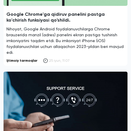
Google Chrome'ga qidiruv panelini pastga
ko'chirish funksiyasi qo'shildi.
Nihoyat, Google Android foydalanuvchilarga Chrome
brauzerida manzil (adres) panelini ekran pastiga tushirish
imkoniyatini taqdim etdi. Bu imkoniyat iPhone (iOS)
foydalanuvchilari uchun allaqachon 2023-yildan beri mavjud
edi.
Ijtimoiy tarmoqlar
25 iyun, 11:07