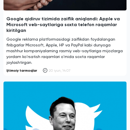
Google qidiruv tizimida zaiflik aniqlandi: Apple va
Microsoft veb-saytlariga soxta telefon raqamlar
kiritilgan
Google reklama platformasidagi zaiflikdan foydalangan
firibgarlar Microsoft, Apple, HP va PayPal kabi dunyoga
mashhur kompaniyalarning rasmiy veb-saytlariga mijozlarga
yordam ko'rsatish raqamlari o'rnida soxta raqamlar
joylashtirgan.
Ijtimoiy tarmoqlar
20 iyun, 14:07