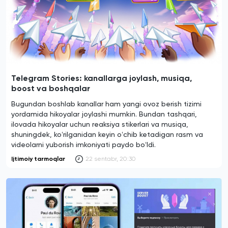
Telegram Stories: kanallarga joylash, musiqa,
boost va boshqalar
Bugundan boshlab kanallar ham yangi ovoz berish tizimi
yordamida hikoyalar joylashi mumkin. Bundan tashqari,
ilovada hikoyalar uchun reaksiya stikerlari va musiqa,
shuningdek, koʻrilganidan keyin oʻchib ketadigan rasm va
videolarni yuborish imkoniyati paydo boʻldi.
Ijtimoiy tarmoqlar
22 sentabr, 20:30