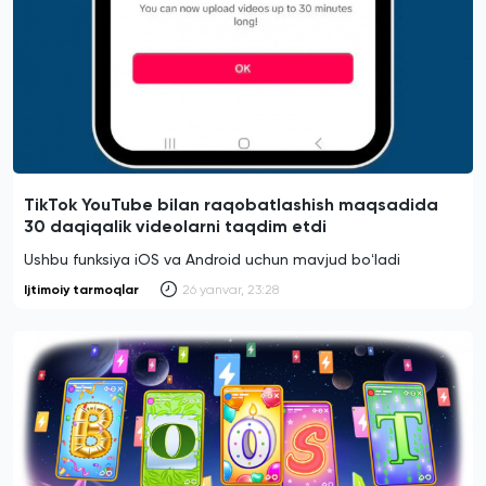
TikTok YouTube bilan raqobatlashish maqsadida
30 daqiqalik videolarni taqdim etdi
Ushbu funksiya iOS va Android uchun mavjud boʻladi
Ijtimoiy tarmoqlar
26 yanvar, 23:28