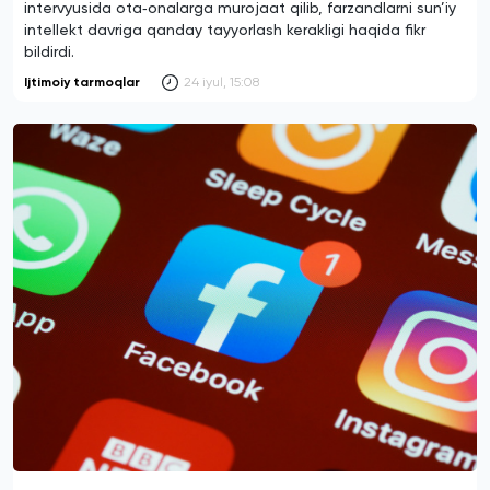
intervyusida ota‑onalarga murojaat qilib, farzandlarni sun’iy
intellekt davriga qanday tayyorlash kerakligi haqida fikr
bildirdi.
Ijtimoiy tarmoqlar
24 iyul, 15:08