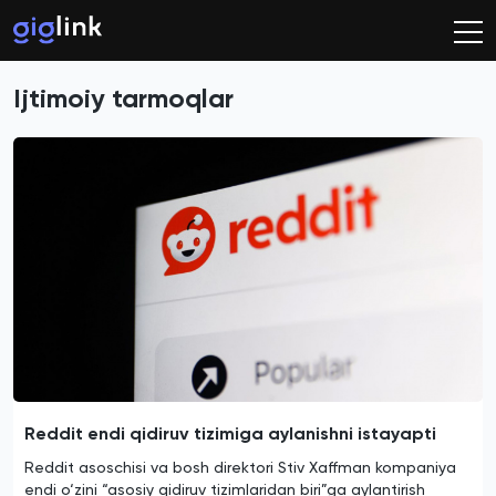
Ijtimoiy tarmoqlar
Reddit endi qidiruv tizimiga aylanishni istayapti
Reddit asoschisi va bosh direktori Stiv Xaffman kompaniya
endi o‘zini “asosiy qidiruv tizimlaridan biri”ga aylantirish