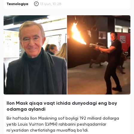
Texnologiya
13 iyun, 10:28
Ilon Mask qisqa vaqt ichida dunyodagi eng boy
odamga aylandi
Bir haftada Ilon Maskning sof boyligi 192 milliard dollarga
yetib Louis Vuitton (LVMH) rahbarini peshqadamlar
roʻyxatidan chetlatishga muvaffaq boʻldi.