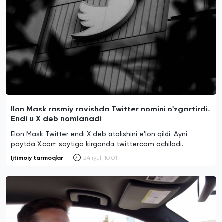
Ilon Mask rasmiy ravishda Twitter nomini o'zgartirdi.
Endi u X deb nomlanadi
Elon Mask Twitter endi X deb atalishini e'lon qildi. Ayni
paytda X.com saytiga kirganda twitter.com ochiladi.
Ijtimoiy tarmoqlar
24 iyul, 10:01