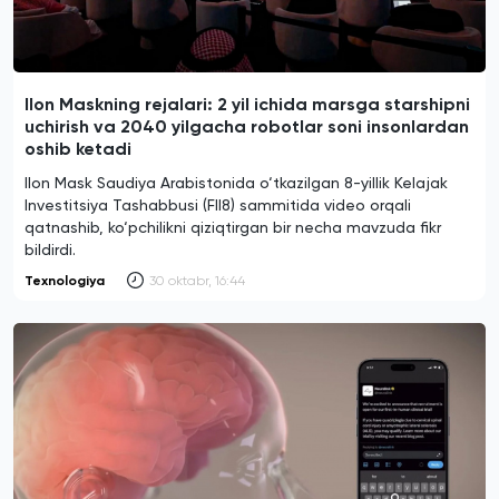
Ilon Maskning rejalari: 2 yil ichida marsga starshipni
uchirish va 2040 yilgacha robotlar soni insonlardan
oshib ketadi
Ilon Mask Saudiya Arabistonida o‘tkazilgan 8-yillik Kelajak
Investitsiya Tashabbusi (FII8) sammitida video orqali
qatnashib, ko‘pchilikni qiziqtirgan bir necha mavzuda fikr
bildirdi.
Texnologiya
30 oktabr, 16:44