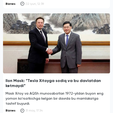
Biznes
02 iyun, 12:39
Ilon Mask: “Tesla Xitoyga sodiq va bu davlatdan
ketmaydi”
Mask Xitoy va AQSh munosabatlari 1972-yildan buyon eng
yomon ko‘rsatkichga kelgan bir davrda bu mamlakatga
tashrif buyurdi.
Biznes
31 may, 17:34