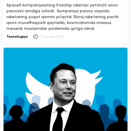
SpaceX kompaniyasining Starship raketasi yettinchi sinov
parvozini amalga oshirdi. Kompaniya parvoz vaqtida
raketaning yuqori qismini yo‘qotdi. Biroq raketaning pastki
qismi muvaffaqiyatli qaytarilib, kosmodromda maxsus
mexanik moslamalar yordamida qo‘lga olindi.
Texnologiya
17 yanvar, 14:33