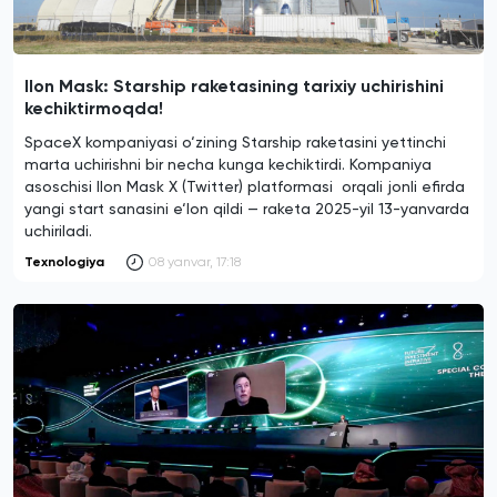
Ilon Mask: Starship raketasining tarixiy uchirishini
kechiktirmoqda!
SpaceX kompaniyasi o‘zining Starship raketasini yettinchi
marta uchirishni bir necha kunga kechiktirdi. Kompaniya
asoschisi Ilon Mask X (Twitter) platformasi orqali jonli efirda
yangi start sanasini e‘lon qildi — raketa 2025-yil 13-yanvarda
uchiriladi.
Texnologiya
08 yanvar, 17:18