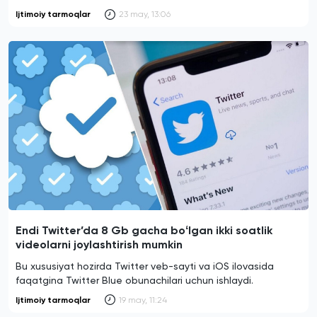
Ijtimoiy tarmoqlar
23 may, 13:06
Endi Twitter’da 8 Gb gacha boʻlgan ikki soatlik
videolarni joylashtirish mumkin
Bu xususiyat hozirda Twitter veb-sayti va iOS ilovasida
faqatgina Twitter Blue obunachilari uchun ishlaydi.
Ijtimoiy tarmoqlar
19 may, 11:24