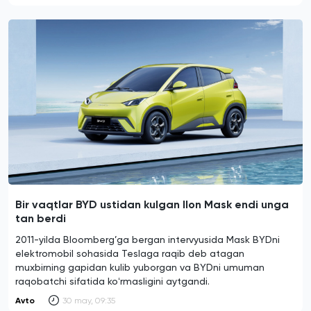
Bir vaqtlar BYD ustidan kulgan Ilon Mask endi unga
tan berdi
2011-yilda Bloomberg’ga bergan intervyusida Mask BYDni
elektromobil sohasida Teslaga raqib deb atagan
muxbirning gapidan kulib yuborgan va BYDni umuman
raqobatchi sifatida koʻrmasligini aytgandi.
Avto
30 may, 09:35