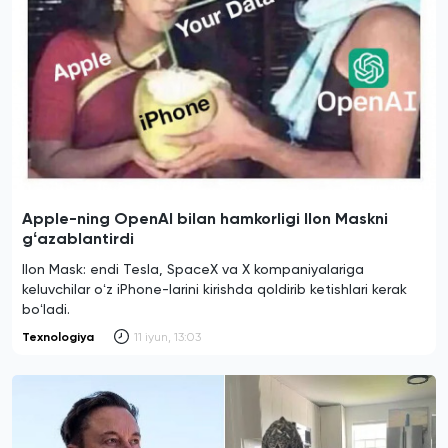
Apple-ning OpenAI bilan hamkorligi Ilon Maskni
gʻazablantirdi
Ilon Mask: endi Tesla, SpaceX va X kompaniyalariga
keluvchilar oʻz iPhone-larini kirishda qoldirib ketishlari kerak
boʻladi.
Texnologiya
11 iyun, 13:03