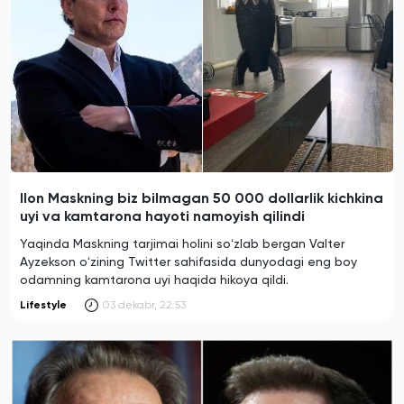
Ilon Maskning biz bilmagan 50 000 dollarlik kichkina
uyi va kamtarona hayoti namoyish qilindi
Yaqinda Maskning tarjimai holini soʻzlab bergan Valter
Ayzekson oʻzining Twitter sahifasida dunyodagi eng boy
odamning kamtarona uyi haqida hikoya qildi.
Lifestyle
03 dekabr, 22:53