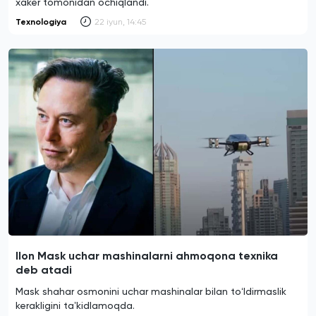
xaker tomonidan ochiqlandi.
Texnologiya
22 iyun, 14:45
Ilon Mask uchar mashinalarni ahmoqona texnika
deb atadi
Mask shahar osmonini uchar mashinalar bilan toʻldirmaslik
kerakligini taʼkidlamoqda.