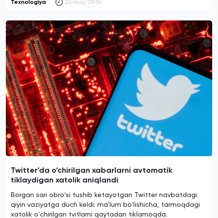
Texnologiya
26 may, 09:56
Twitter’da o‘chirilgan xabarlarni avtomatik
tiklaydigan xatolik aniqlandi
Borgan sari obroʻsi tushib ketayotgan Twitter navbatdagi
qiyin vaziyatga duch keldi: maʼlum boʻlishicha, tarmoqdagi
xatolik oʻchirilgan tvitlarni qaytadan tiklamoqda.