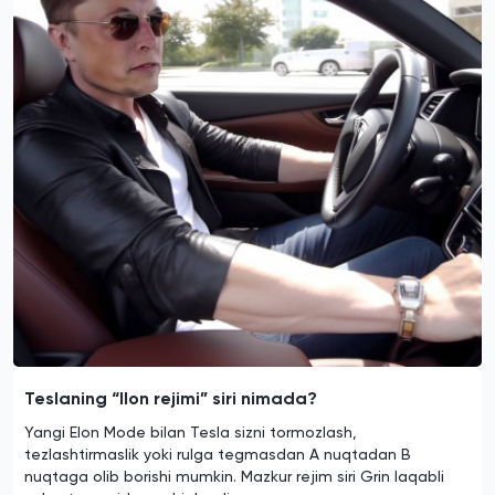
Teslaning “Ilon rejimi” siri nimada?
Yangi Elon Mode bilan Tesla sizni tormozlash,
tezlashtirmaslik yoki rulga tegmasdan A nuqtadan B
nuqtaga olib borishi mumkin. Mazkur rejim siri Grin laqabli