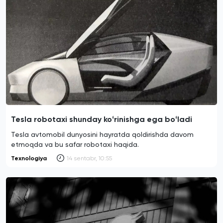
Tesla robotaxi shunday koʻrinishga ega boʻladi
Tesla avtomobil dunyosini hayratda qoldirishda davom
etmoqda va bu safar robotaxi haqida.
Texnologiya
14 sentabr, 10:55