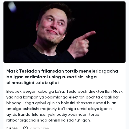
Mask Tesladan frilansdan tortib menejerlargacha
boʻlgan xodimlarni uning ruxsatisiz ishga
olinmasligini talab qildi
Electrek bergan xabarga koʻra, Tesla bosh direktori Ilon Mask
yaqinda kompaniya xodimlariga elektron pochta orqali har
bir yangi ishga qabul qilinish holatini shaxsan ruxsati bilan
amalga oshirilishi majburiy boʻlishiga umid qilayotganini
aytdi. Bunda frilanser yoki oddiy xodimdan tortib
rahbarlargacha ishga olinish koʻzda tutilgan.
Biznes
16 may, 17:44