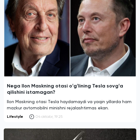
Nega Ilon Maskning otasi oʻgʻlining Tesla sovgʻa
qilishini istamagan?
Ilon Maskning otasi Tesla haydamaydi va yaqin yillarda ham
mazkur avtomobilni minishni rejalashtirmas ekan.
Lifestyle
04 oktabr, 19:25