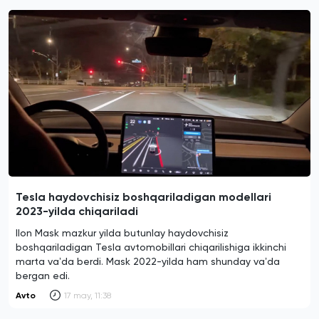
Tesla haydovchisiz boshqariladigan modellari
2023-yilda chiqariladi
Ilon Mask mazkur yilda butunlay haydovchisiz
boshqariladigan Tesla avtomobillari chiqarilishiga ikkinchi
marta vaʼda berdi. Mask 2022-yilda ham shunday vaʼda
bergan edi.
Avto
17 may, 11:38