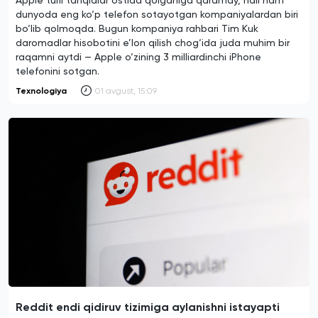
dunyoda eng ko‘p telefon sotayotgan kompaniyalardan biri
bo‘lib qolmoqda. Bugun kompaniya rahbari Tim Kuk
daromadlar hisobotini e’lon qilish chog‘ida juda muhim bir
raqamni aytdi — Apple o‘zining 3 milliardinchi iPhone
telefonini sotgan.
Texnologiya
01 avgust, 15:09
Reddit endi qidiruv tizimiga aylanishni istayapti