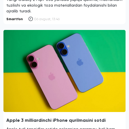
tuzilishi va ekologik toza materiallardan foydalanishi bilan
ajralib turadi.
Smartfon
06 avgust, 13:46
Apple 3 milliardinchi iPhone qurilmasini sotdi
Apple turli tanqidlar ostida qolganiga qaramay, hali ham