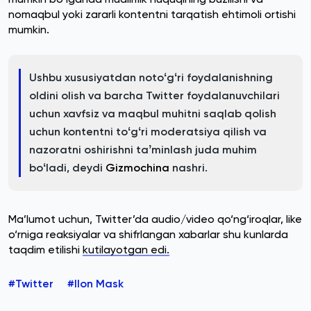
nomaqbul yoki zararli kontentni tarqatish ehtimoli ortishi
mumkin.
Ushbu xususiyatdan notoʻgʻri foydalanishning
oldini olish va barcha Twitter foydalanuvchilari
uchun xavfsiz va maqbul muhitni saqlab qolish
uchun kontentni toʻgʻri moderatsiya qilish va
nazoratni oshirishni taʼminlash juda muhim
boʻladi, deydi
Gizmochina
nashri.
Ma’lumot uchun, Twitter’da audio/video qo‘ng‘iroqlar, like
o‘rniga reaksiyalar va shifrlangan xabarlar shu kunlarda
taqdim etilishi
kutilayotgan edi.
#Twitter
#Ilon Mask