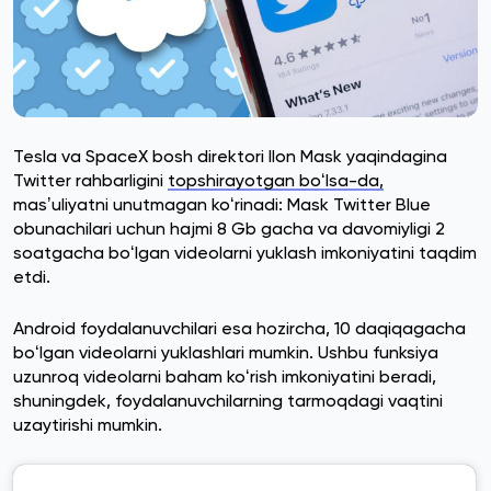
Tesla va SpaceX bosh direktori Ilon Mask yaqindagina
Twitter rahbarligini
topshirayotgan boʻlsa-da,
masʼuliyatni unutmagan koʻrinadi: Mask Twitter Blue
obunachilari uchun hajmi 8 Gb gacha va davomiyligi 2
soatgacha boʻlgan videolarni yuklash imkoniyatini taqdim
etdi.
Android foydalanuvchilari esa hozircha, 10 daqiqagacha
boʻlgan videolarni yuklashlari mumkin. Ushbu funksiya
uzunroq videolarni baham koʻrish imkoniyatini beradi,
shuningdek, foydalanuvchilarning tarmoqdagi vaqtini
uzaytirishi mumkin.