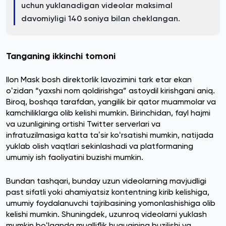
uchun yuklanadigan videolar maksimal
davomiyligi 140 soniya bilan cheklangan.
Tanganing ikkinchi tomoni
Ilon Mask bosh direktorlik lavozimini tark etar ekan
oʻzidan “yaxshi nom qoldirishga” astoydil kirishgani aniq.
Biroq, boshqa tarafdan, yangilik bir qator muammolar va
kamchiliklarga olib kelishi mumkin. Birinchidan, fayl hajmi
va uzunligining ortishi Twitter serverlari va
infratuzilmasiga katta taʼsir koʻrsatishi mumkin, natijada
yuklab olish vaqtlari sekinlashadi va platformaning
umumiy ish faoliyatini buzishi mumkin.
Bundan tashqari, bunday uzun videolarning mavjudligi
past sifatli yoki ahamiyatsiz kontentning kirib kelishiga,
umumiy foydalanuvchi tajribasining yomonlashishiga olib
kelishi mumkin. Shuningdek, uzunroq videolarni yuklash
mumkin boʻlganda mualliflik huquqining buzilishi va