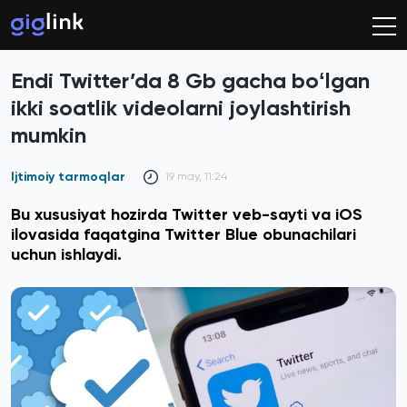
Endi Twitter’da 8 Gb gacha boʻlgan
ikki soatlik videolarni joylashtirish
mumkin
Ijtimoiy tarmoqlar
19 may, 11:24
Bu xususiyat hozirda Twitter veb-sayti va iOS
ilovasida faqatgina Twitter Blue obunachilari
uchun ishlaydi.