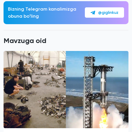
Bizning Telegram kanalimizga
@giglinkuz
obuna boʻling
Mavzuga oid