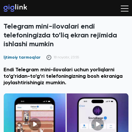
Telegram mini-ilovalari endi
telefoningizda to‘liq ekran rejimida
ishlashi mumkin
Ijtimoiy tarmoqlar
18 noyabr, 23:55
Endi Telegram mini-ilovalari uchun yorliqlarni
to‘g‘ridan-to‘g‘ri telefoningizning bosh ekraniga
joylashtirishingiz mumkin.