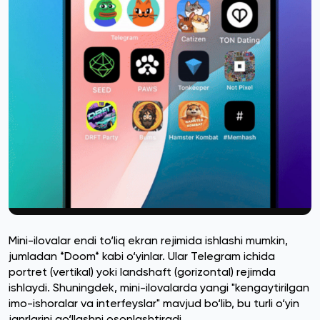
Mini-ilovalar endi to‘liq ekran rejimida ishlashi mumkin,
jumladan *Doom* kabi o‘yinlar. Ular Telegram ichida
portret (vertikal) yoki landshaft (gorizontal) rejimda
ishlaydi. Shuningdek, mini-ilovalarda yangi "kengaytirilgan
imo-ishoralar va interfeyslar" mavjud bo‘lib, bu turli o‘yin
janrlarini qo‘llashni osonlashtiradi.