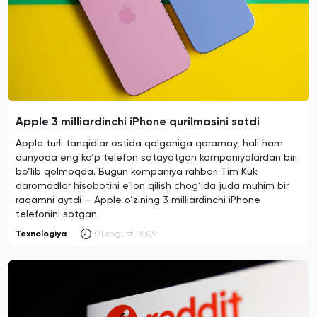
Apple 3 milliardinchi iPhone qurilmasini sotdi
Apple turli tanqidlar ostida qolganiga qaramay, hali ham
dunyoda eng ko‘p telefon sotayotgan kompaniyalardan biri
bo‘lib qolmoqda. Bugun kompaniya rahbari Tim Kuk
daromadlar hisobotini e’lon qilish chog‘ida juda muhim bir
raqamni aytdi — Apple o‘zining 3 milliardinchi iPhone
telefonini sotgan.
Texnologiya
01 avgust, 15:09