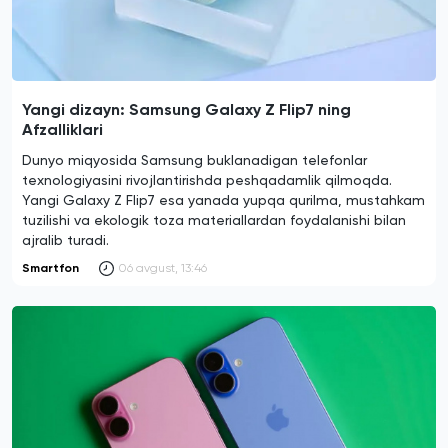
Yangi dizayn: Samsung Galaxy Z Flip7 ning
Afzalliklari
Dunyo miqyosida Samsung buklanadigan telefonlar
texnologiyasini rivojlantirishda peshqadamlik qilmoqda.
Yangi Galaxy Z Flip7 esa yanada yupqa qurilma, mustahkam
tuzilishi va ekologik toza materiallardan foydalanishi bilan
ajralib turadi.
Smartfon
06 avgust, 13:46