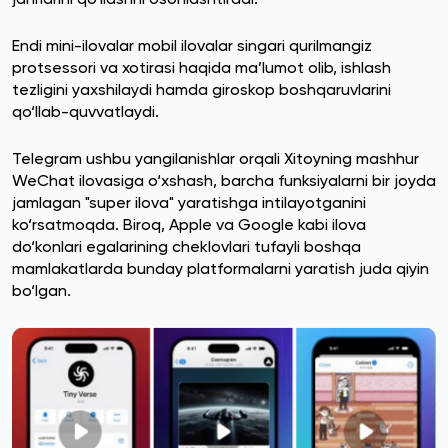
Endi mini-ilovalar mobil ilovalar singari qurilmangiz
protsessori va xotirasi haqida ma’lumot olib, ishlash
tezligini yaxshilaydi hamda giroskop boshqaruvlarini
qo‘llab-quvvatlaydi.
Telegram ushbu yangilanishlar orqali Xitoyning mashhur
WeChat ilovasiga o‘xshash, barcha funksiyalarni bir joyda
jamlagan "super ilova" yaratishga intilayotganini
ko‘rsatmoqda. Biroq, Apple va Google kabi ilova
do‘konlari egalarining cheklovlari tufayli boshqa
mamlakatlarda bunday platformalarni yaratish juda qiyin
bo‘lgan.