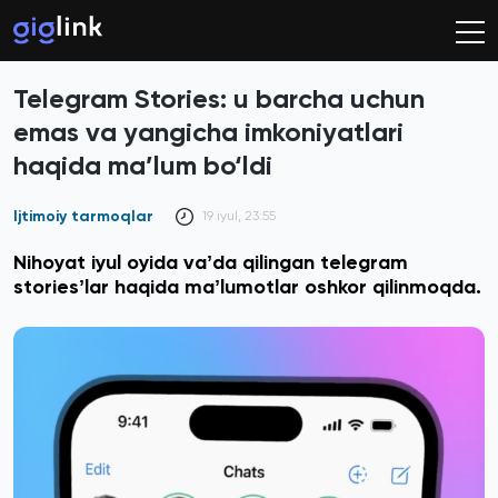
Telegram Stories: u barcha uchun
emas va yangicha imkoniyatlari
haqida ma’lum bo‘ldi
Ijtimoiy tarmoqlar
19 iyul, 23:55
Nihoyat iyul oyida vaʼda qilingan telegram
storiesʼlar haqida maʼlumotlar oshkor qilinmoqda.