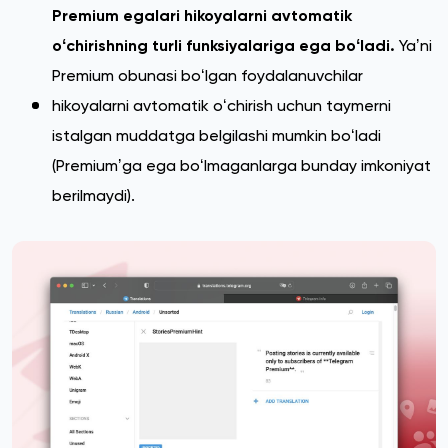
Premium egalari hikoyalarni avtomatik
oʻchirishning turli funksiyalariga ega boʻladi.
Yaʼni
Premium obunasi boʻlgan foydalanuvchilar
hikoyalarni avtomatik oʻchirish uchun taymerni
istalgan muddatga belgilashi mumkin boʻladi
(Premiumʼga ega boʻlmaganlarga bunday imkoniyat
berilmaydi).