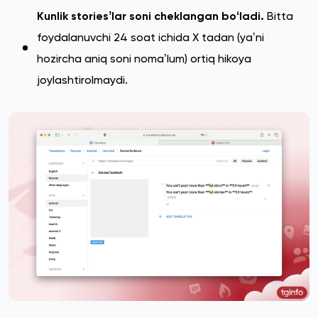
Kunlik storiesʼlar soni cheklangan boʻladi.
Bitta
foydalanuvchi 24 soat ichida X tadan (yaʼni
hozircha aniq soni nomaʼlum) ortiq hikoya
joylashtirolmaydi.