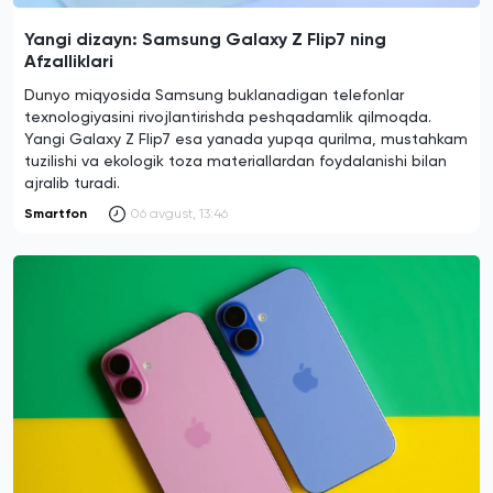
Yangi dizayn: Samsung Galaxy Z Flip7 ning
Afzalliklari
Dunyo miqyosida Samsung buklanadigan telefonlar
texnologiyasini rivojlantirishda peshqadamlik qilmoqda.
Yangi Galaxy Z Flip7 esa yanada yupqa qurilma, mustahkam
tuzilishi va ekologik toza materiallardan foydalanishi bilan
ajralib turadi.
Smartfon
06 avgust, 13:46