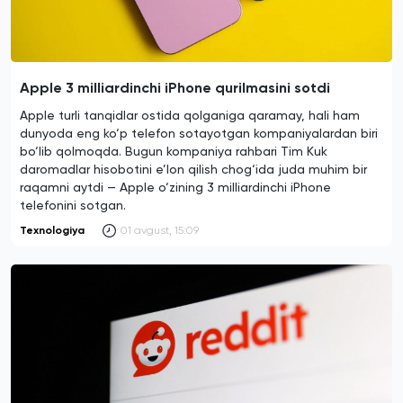
Apple 3 milliardinchi iPhone qurilmasini sotdi
Apple turli tanqidlar ostida qolganiga qaramay, hali ham
dunyoda eng ko‘p telefon sotayotgan kompaniyalardan biri
bo‘lib qolmoqda. Bugun kompaniya rahbari Tim Kuk
daromadlar hisobotini e’lon qilish chog‘ida juda muhim bir
raqamni aytdi — Apple o‘zining 3 milliardinchi iPhone
telefonini sotgan.
Texnologiya
01 avgust, 15:09