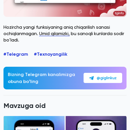
Hozircha yangi funksiyaning aniq chiqarilish sanasi
ochiqlanmagan.
Umid qilamizki,
bu sanoqli kunlarda sodir
boʻladi.
#Telegram
#Texnoyangilik
Bizning Telegram kanalimizga
@giglinkuz
obuna boʻling
Mavzuga oid