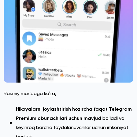
Rasmiy manbaga
koʻra,
Hikoyalarni joylashtirish hozircha faqat Telegram
Premium obunachilari uchun mavjud
boʻladi va
keyinroq barcha foydalanuvchilar uchun imkoniyat
beriladi.