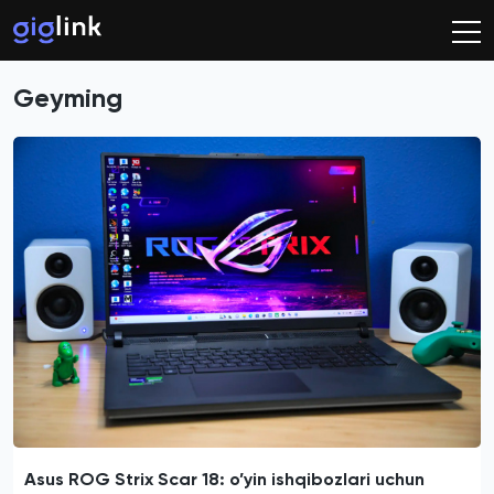
Geyming
Asus ROG Strix Scar 18: o’yin ishqibozlari uchun