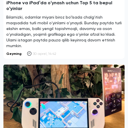
iPhone va iPadʼda oʻynash uchun Top 5 ta bepul
oʻyinlar
Bilamizki, odamlar miyani biroz bo‘lsada chalgʻitish
maqsadida turli mobil oʻyinlarni oʻynaydi. Bunday paytda turli
ekshin emas, balki yengil topishmoqli, davomiy va oson
oʻynaladigan, yoqimli grafikaga ega oʻyinlar afzal koʻriladi.
Ularni istagan paytda pauza qilib keyinroq davom ettirish
mumkin.
Geyming
30 aprel, 14:42