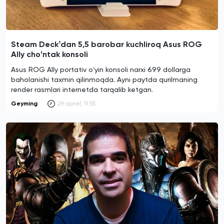
Steam Deckʼdan 5,5 barobar kuchliroq Asus ROG
Ally choʻntak konsoli
Asus ROG Ally portativ oʻyin konsoli narxi 699 dollarga
baholanishi taxmin qilinmoqda. Ayni paytda qurilmaning
render rasmlari internetda tarqalib ketgan.
Geyming
29 aprel, 11:55