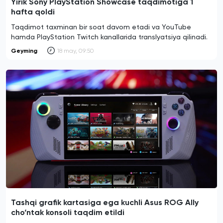
Yirik Sony PlayStation Showcase taqdimotiga 1
hafta qoldi
Taqdimot taxminan bir soat davom etadi va YouTube
hamda PlayStation Twitch kanallarida translyatsiya qilinadi.
Geyming
18 may, 09:50
Tashqi grafik kartasiga ega kuchli Asus ROG Ally
cho‘ntak konsoli taqdim etildi