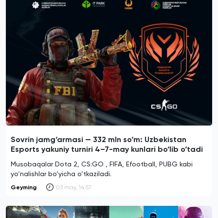
Sovrin jamg‘armasi — 332 mln so‘m: Uzbekistan
Esports yakuniy turniri 4–7-may kunlari bo‘lib o‘tadi
Musobaqalar Dota 2, CS:GO , FIFA, Efootball, PUBG kabi
yo‘nalishlar bo‘yicha o‘tkaziladi.
Geyming
03 may, 14:57