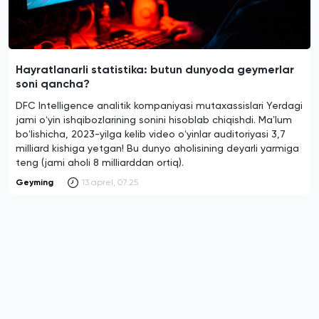
Hayratlanarli statistika: butun dunyoda geymerlar
soni qancha?
DFC Intelligence analitik kompaniyasi mutaxassislari Yerdagi
jami oʻyin ishqibozlarining sonini hisoblab chiqishdi. Maʼlum
boʻlishicha, 2023-yilga kelib video oʻyinlar auditoriyasi 3,7
milliard kishiga yetgan! Bu dunyo aholisining deyarli yarmiga
teng (jami aholi 8 milliarddan ortiq).
Geyming
13 aprel, 07:25