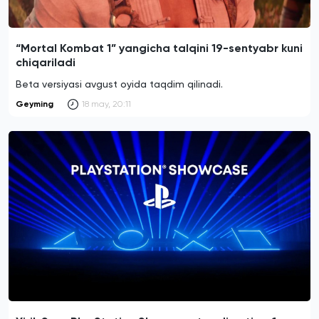
“Mortal Kombat 1” yangicha talqini 19-sentyabr kuni
chiqariladi
Beta versiyasi avgust oyida taqdim qilinadi.
Geyming
18 may, 20:11