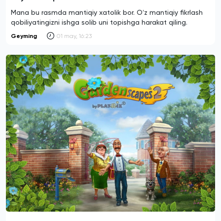
Mana bu rasmda mantiqiy xatolik bor. Oʻz mantiqiy fikrlash
qobiliyatingizni ishga solib uni topishga harakat qiling.
Geyming
01 may, 16:23