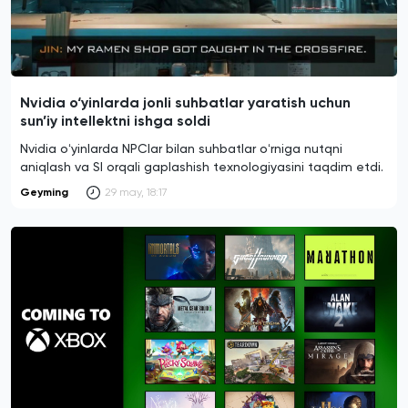
Nvidia o‘yinlarda jonli suhbatlar yaratish uchun
sun’iy intellektni ishga soldi
Nvidia oʻyinlarda NPClar bilan suhbatlar oʻrniga nutqni
aniqlash va SI orqali gaplashish texnologiyasini taqdim etdi.
Geyming
29 may, 18:17