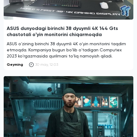
ASUS dunyodagi birinchi 38 dyuymli 4K 144 Gts
chastotali oʻyin monitorini chiqarmoqda
ASUS oʻzining birinchi 38 dyuymli 4K oʻyin monitorini taqdim
etmoqda. Kompaniya bugun boʻlib oʻtadigan Computex
2023 koʻrgazmasida qurilmani toʻliq namoyish qiladi.
Geyming
30 may, 12:03