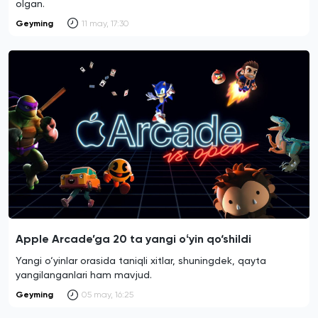
olgan.
Geyming
11 may, 17:30
Apple Arcade’ga 20 ta yangi oʻyin qo‘shildi
Yangi o‘yinlar orasida taniqli xitlar, shuningdek, qayta
yangilanganlari ham mavjud.
Geyming
05 may, 16:25