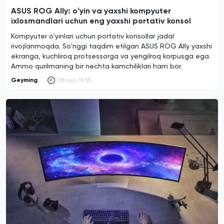
ASUS ROG Ally: oʻyin va yaxshi kompyuter
ixlosmandlari uchun eng yaxshi portativ konsol
Kompyuter oʻyinlari uchun portativ konsollar jadal
rivojlanmoqda. Soʻnggi taqdim etilgan ASUS ROG Ally yaxshi
ekranga, kuchliroq protsessorga va yengilroq korpusga ega.
Ammo qurilmaning bir nechta kamchiliklari ham bor.
Geyming
08 iyul, 19:55