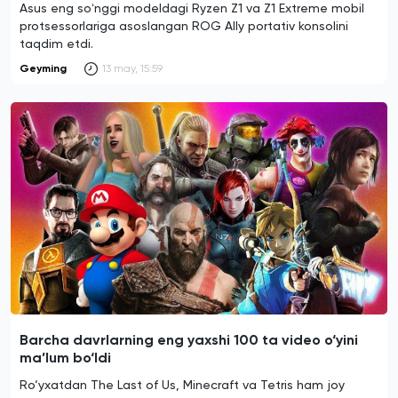
Asus eng soʻnggi modeldagi Ryzen Z1 va Z1 Extreme mobil
protsessorlariga asoslangan ROG Ally portativ konsolini
taqdim etdi.
Geyming
13 may, 15:59
Barcha davrlarning eng yaxshi 100 ta video o‘yini
ma’lum bo‘ldi
Ro‘yxatdan The Last of Us, Minecraft va Tetris ham joy