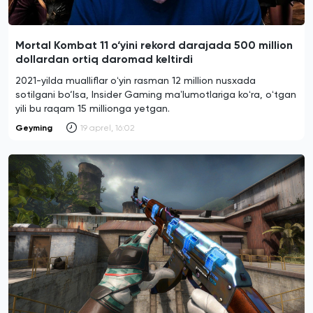
Mortal Kombat 11 o‘yini rekord darajada 500 million
dollardan ortiq daromad keltirdi
2021-yilda mualliflar oʻyin rasman 12 million nusxada
sotilgani bo‘lsa, Insider Gaming maʼlumotlariga koʻra, oʻtgan
yili bu raqam 15 millionga yetgan.
Geyming
19 aprel, 16:02