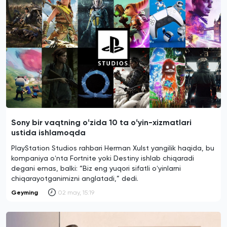
Sony bir vaqtning oʻzida 10 ta oʻyin-xizmatlari
ustida ishlamoqda
PlayStation Studios rahbari Herman Xulst yangilik haqida, bu
kompaniya oʻnta Fortnite yoki Destiny ishlab chiqaradi
degani emas, balki: “Biz eng yuqori sifatli oʻyinlarni
chiqarayotganimizni anglatadi,” dedi.
Geyming
02 may, 15:19