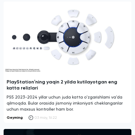
PlayStationʼning yaqin 2 yilda kutilayotgan eng
katta relizlari
PS5 2023-2024 yillar uchun juda katta o‘zgarishlarni va’da
qilmoqda. Bular orasida jismoniy imkoniyati cheklanganlar
uchun maxsus kontroller ham bor.
Geyming
03 may, 16:22