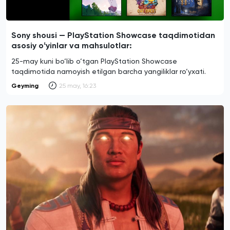
Sony shousi — PlayStation Showcase taqdimotidan
asosiy oʻyinlar va mahsulotlar:
25-may kuni bo‘lib o‘tgan PlayStation Showcase
taqdimotida namoyish etilgan barcha yangiliklar ro‘yxati.
Geyming
25 may, 16:23