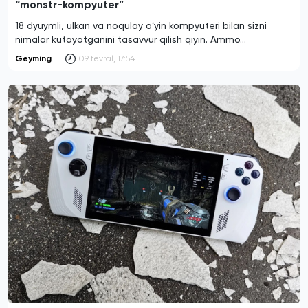
“monstr-kompyuter”
18 dyuymli, ulkan va noqulay oʻyin kompyuteri bilan sizni
nimalar kutayotganini tasavvur qilish qiyin. Ammo…
Geyming
09 fevral, 17:54