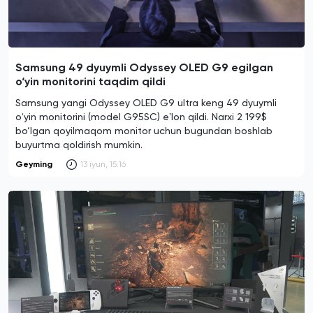
Samsung 49 dyuymli Odyssey OLED G9 egilgan
o‘yin monitorini taqdim qildi
Samsung yangi Odyssey OLED G9 ultra keng 49 dyuymli
oʻyin monitorini (model G95SC) eʼlon qildi. Narxi 2 199$
bo‘lgan qoyilmaqom monitor uchun bugundan boshlab
buyurtma qoldirish mumkin.
Geyming
13 iyun, 15:16