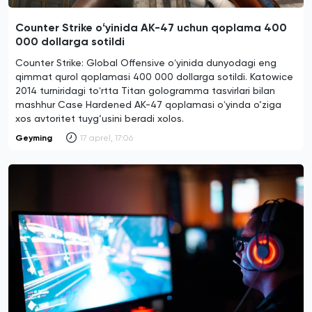
Counter Strike oʻyinida AK-47 uchun qoplama 400
000 dollarga sotildi
Counter Strike: Global Offensive oʻyinida dunyodagi eng
qimmat qurol qoplamasi 400 000 dollarga sotildi. Katowice
2014 turniridagi toʻrtta Titan gologramma tasvirlari bilan
mashhur Case Hardened AK-47 qoplamasi oʻyinda o‘ziga
xos avtoritet tuyg‘usini beradi xolos.
Geyming
17 aprel, 17:06