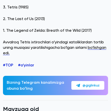
3. Tetris (1985)
2. The Last of Us (2013)
1. The Legend of Zelda: Breath of the Wild (2017)
Avvalroq Tetris ixtirochilari o‘yindagi xatoliklardan tortib
uning musiqasi yaratilishigacha bo‘lgan sirlarni
bo‘lishgan
edi.
#TOP
#o‘yinlar
Bizning Telegram kanalimizga
@giglinkuz
obuna boʻling
Mavzuga oid