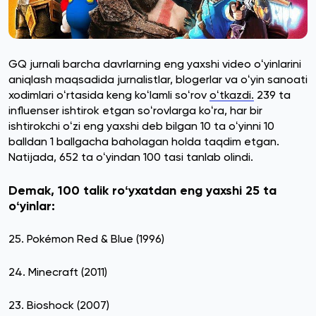
GQ jurnali barcha davrlarning eng yaxshi video oʻyinlarini
aniqlash maqsadida jurnalistlar, blogerlar va oʻyin sanoati
xodimlari oʻrtasida keng koʻlamli soʻrov
oʻtkazdi.
239 ta
influenser ishtirok etgan soʻrovlarga koʻra, har bir
ishtirokchi oʻzi eng yaxshi deb bilgan 10 ta oʻyinni 10
balldan 1 ballgacha baholagan holda taqdim etgan.
Natijada, 652 ta oʻyindan 100 tasi tanlab olindi.
Demak, 100 talik roʻyxatdan eng yaxshi 25 ta
oʻyinlar:
25. Pokémon Red & Blue (1996)
24. Minecraft (2011)
23. Bioshock (2007)