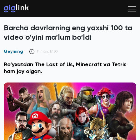
Barcha davrlarning eng yaxshi 100 ta
video o‘yini ma’lum bo‘ldi
Geyming
11 may, 17:30
Ro‘yxatdan The Last of Us, Minecraft va Tetris
ham joy olgan.