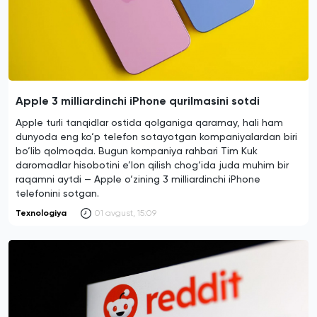
Apple 3 milliardinchi iPhone qurilmasini sotdi
Apple turli tanqidlar ostida qolganiga qaramay, hali ham
dunyoda eng ko‘p telefon sotayotgan kompaniyalardan biri
bo‘lib qolmoqda. Bugun kompaniya rahbari Tim Kuk
daromadlar hisobotini e’lon qilish chog‘ida juda muhim bir
raqamni aytdi — Apple o‘zining 3 milliardinchi iPhone
telefonini sotgan.
Texnologiya
01 avgust, 15:09