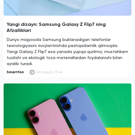
Yangi dizayn: Samsung Galaxy Z Flip7 ning
Afzalliklari
Dunyo miqyosida Samsung buklanadigan telefonlar
texnologiyasini rivojlantirishda peshqadamlik qilmoqda.
Yangi Galaxy Z Flip7 esa yanada yupqa qurilma, mustahkam
tuzilishi va ekologik toza materiallardan foydalanishi bilan
ajralib turadi.
Smartfon
06 avgust, 13:46