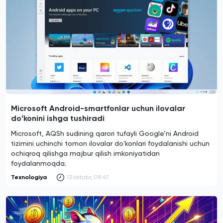
Microsoft Android-smartfonlar uchun ilovalar
doʻkonini ishga tushiradi
Microsoft, AQSh sudining qarori tufayli Google’ni Android
tizimini uchinchi tomon ilovalar doʻkonlari foydalanishi uchun
ochiqroq qilishga majbur qilish imkoniyatidan
foydalanmoqda.
Texnologiya
13 oktabr, 09:47