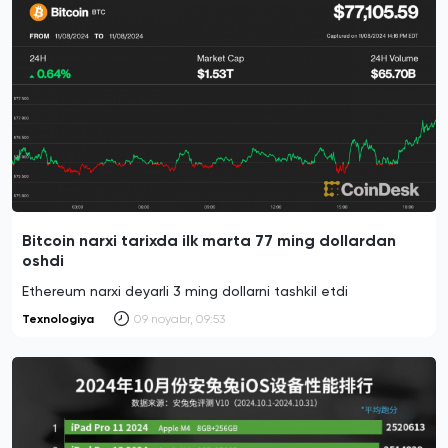
Bitcoin narxi tarixda ilk marta 77 ming dollardan
oshdi
Ethereum narxi deyarli 3 ming dollarni tashkil etdi
Texnologiya
09 noyabr, 09:53