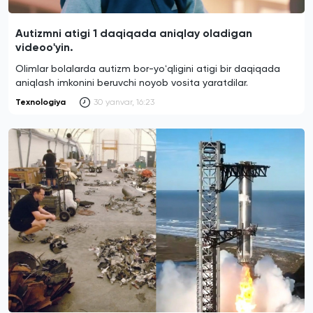
Autizmni atigi 1 daqiqada aniqlay oladigan
videoo'yin.
Olimlar bolalarda autizm bor-yoʻqligini atigi bir daqiqada
aniqlash imkonini beruvchi noyob vosita yaratdilar.
Texnologiya
30 yanvar, 16:23