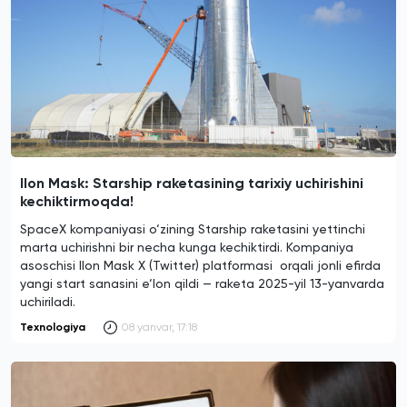
Ilon Mask: Starship raketasining tarixiy uchirishini
kechiktirmoqda!
SpaceX kompaniyasi o‘zining Starship raketasini yettinchi
marta uchirishni bir necha kunga kechiktirdi. Kompaniya
asoschisi Ilon Mask X (Twitter) platformasi orqali jonli efirda
yangi start sanasini e‘lon qildi — raketa 2025-yil 13-yanvarda
uchiriladi.
Texnologiya
08 yanvar, 17:18