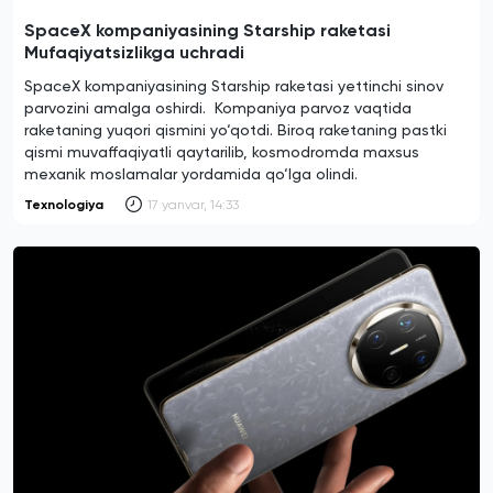
SpaceX kompaniyasining Starship raketasi
Mufaqiyatsizlikga uchradi
SpaceX kompaniyasining Starship raketasi yettinchi sinov
parvozini amalga oshirdi. Kompaniya parvoz vaqtida
raketaning yuqori qismini yo‘qotdi. Biroq raketaning pastki
qismi muvaffaqiyatli qaytarilib, kosmodromda maxsus
mexanik moslamalar yordamida qo‘lga olindi.
Texnologiya
17 yanvar, 14:33