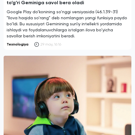
to‘g‘ri Geminiga savol bera oladi
Google Play do‘konining so‘nggi versiyasida (46.1.39-31)
"Ilova haqida so‘rang" deb nomlangan yangi funksiya paydo
bo‘ldi. Bu xususiyat Geminining sun'iy intellekti yordamida
ishlaydi va foydalanuvchilarga istalgan ilova bo‘yicha
savollar berish imkoniyatini beradi.
Texnologiya
29 may, 16:16