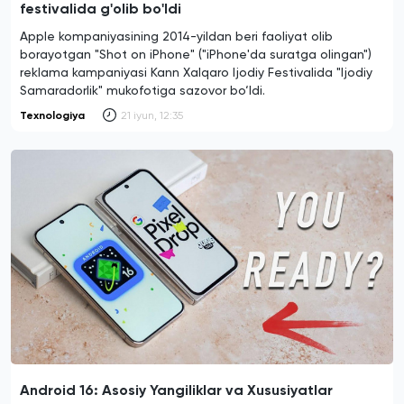
festivalida g'olib bo'ldi
Apple kompaniyasining 2014-yildan beri faoliyat olib
borayotgan "Shot on iPhone" ("iPhone'da suratga olingan")
reklama kampaniyasi Kann Xalqaro Ijodiy Festivalida "Ijodiy
Samaradorlik" mukofotiga sazovor bo‘ldi.
Texnologiya
21 iyun, 12:35
Android 16: Asosiy Yangiliklar va Xususiyatlar