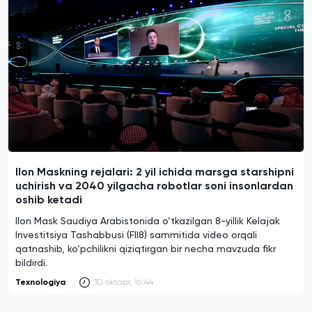
Ilon Maskning rejalari: 2 yil ichida marsga starshipni
uchirish va 2040 yilgacha robotlar soni insonlardan
oshib ketadi
Ilon Mask Saudiya Arabistonida o‘tkazilgan 8-yillik Kelajak
Investitsiya Tashabbusi (FII8) sammitida video orqali
qatnashib, ko‘pchilikni qiziqtirgan bir necha mavzuda fikr
bildirdi.
Texnologiya
30 oktabr, 16:44