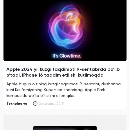
Apple 2024 yil kuzgi taqdimoti 9-sentabrda bo‘lib
o‘tadi, iPhone 16 taqdim etilishi kutilmoqda
Apple bugun o‘zining kuzgi taqdimoti 9-sentabr, dushanba
kuni Kaliforniyaning Kupertino shahridagi Apple Park
kampusida bo‘lib o‘tishini e'lon qildi.
Texnologiya
26 avgust, 22:31