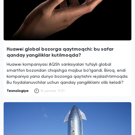
Huawei global bozorga qaytmoqchi: bu safar
qanday yangiliklar kutilmoqda?
Huawei kompaniyasi AQSh sanksiyalari tufayli global
smartfon bozoridan chiqishga majbur bo‘lgandi. Biroq, endi
kompaniya yana dunyo bozoriga qaytishni rejalashtirmoqda.
Bu foydalanuvchilar uchun qanday yangiliklarni olib keladi?
Texnologiya
16 yanvar, 11:01