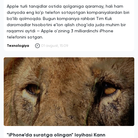
Apple turli tanqidlar ostida qolganiga qaramay, hali ham
dunyoda eng ko‘p telefon sotayotgan kompaniyalardan biri
bo‘lib qolmoqda. Bugun kompaniya rahbari Tim Kuk
daromadlar hisobotini e’lon qilish chog‘ida juda muhim bir
raqamni aytdi — Apple o‘zining 3 milliardinchi iPhone
telefonini sotgan.
Texnologiya
01 avgust, 15:09
"iPhone’da suratga olingan" loyihasi Kann