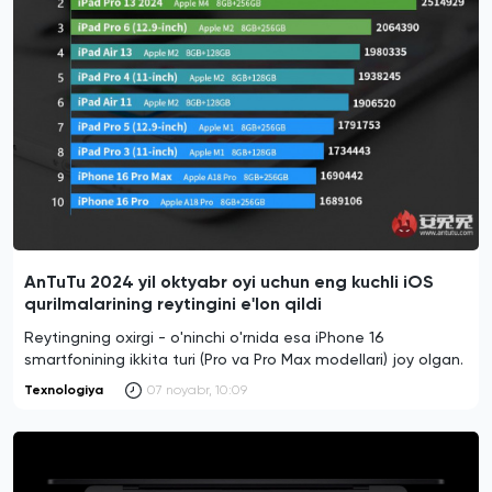
AnTuTu 2024 yil oktyabr oyi uchun eng kuchli iOS
qurilmalarining reytingini e'lon qildi
Reytingning oxirgi - o'ninchi o'rnida esa iPhone 16
smartfonining ikkita turi (Pro va Pro Max modellari) joy olgan.
Texnologiya
07 noyabr, 10:09