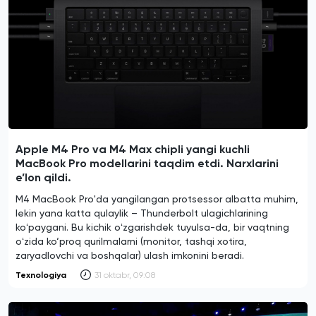
Apple M4 Pro va M4 Max chipli yangi kuchli
MacBook Pro modellarini taqdim etdi. Narxlarini
e’lon qildi.
M4 MacBook Pro'da yangilangan protsessor albatta muhim,
lekin yana katta qulaylik – Thunderbolt ulagichlarining
koʻpaygani. Bu kichik oʻzgarishdek tuyulsa-da, bir vaqtning
oʻzida ko‘proq qurilmalarni (monitor, tashqi xotira,
zaryadlovchi va boshqalar) ulash imkonini beradi.
Texnologiya
31 oktabr, 09:08