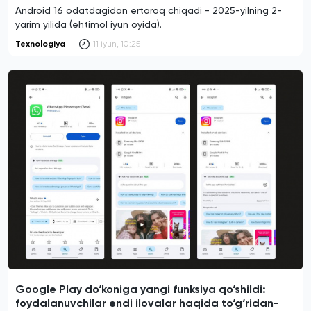
Android 16 odatdagidan ertaroq chiqadi - 2025-yilning 2-
yarim yilida (ehtimol iyun oyida).
Texnologiya
11 iyun, 10:25
Google Play do‘koniga yangi funksiya qo‘shildi:
foydalanuvchilar endi ilovalar haqida to‘g‘ridan-