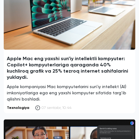
Apple Mac eng yaxshi sun’iy intellektli kompyuter:
Copilot+ kompyuterlariga qaraganda 40%
kuchliroq grafik va 25% tezroq internet sahifalarini
yuklaydi.
Apple kompaniyasi Mac kompyuterlarini sun’iy intellekt (AI)
imkoniyatlariga ega eng yaxshi kompyuter sifatida targ‘ib
qilishni boshladi.
Texnologiya
07 sentabr, 10:44