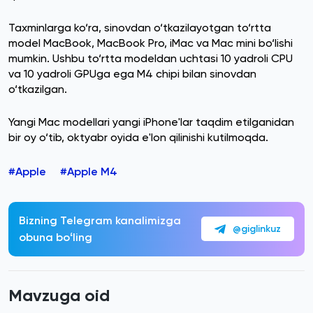
Taxminlarga ko‘ra, sinovdan o‘tkazilayotgan to‘rtta
model MacBook, MacBook Pro, iMac va Mac mini bo‘lishi
mumkin. Ushbu to‘rtta modeldan uchtasi 10 yadroli CPU
va 10 yadroli GPUga ega M4 chipi bilan sinovdan
o‘tkazilgan.
Yangi Mac modellari yangi iPhone'lar taqdim etilganidan
bir oy o‘tib, oktyabr oyida e'lon qilinishi kutilmoqda.
#Apple
#Apple M4
Bizning Telegram kanalimizga
@giglinkuz
obuna boʻling
Mavzuga oid