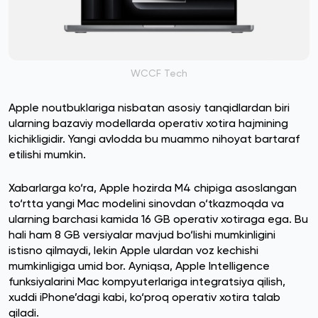
WCCF Tech
Apple noutbuklariga nisbatan asosiy tanqidlardan biri
ularning bazaviy modellarda operativ xotira hajmining
kichikligidir. Yangi avlodda bu muammo nihoyat bartaraf
etilishi mumkin.
Xabarlarga ko‘ra, Apple hozirda M4 chipiga asoslangan
to‘rtta yangi Mac modelini sinovdan o‘tkazmoqda va
ularning barchasi kamida 16 GB operativ xotiraga ega. Bu
hali ham 8 GB versiyalar mavjud bo‘lishi mumkinligini
istisno qilmaydi, lekin Apple ulardan voz kechishi
mumkinligiga umid bor. Ayniqsa, Apple Intelligence
funksiyalarini Mac kompyuterlariga integratsiya qilish,
xuddi iPhone’dagi kabi, ko‘proq operativ xotira talab
qiladi.