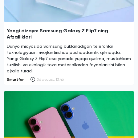
Yangi dizayn: Samsung Galaxy Z Flip7 ning
Afzalliklari
Dunyo miqyosida Samsung buklanadigan telefonlar
texnologiyasini rivojlantirishda peshqadamlik qilmoqda.
Yangi Galaxy Z Flip7 esa yanada yupqa qurilma, mustahkam
tuzilishi va ekologik toza materiallardan foydalanishi bilan
ajralib turadi.
Smartfon
06 avgust, 13:46