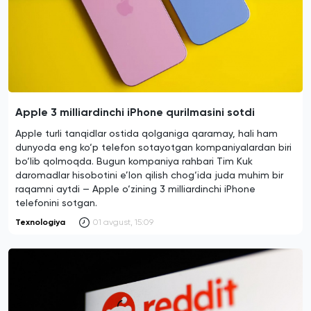
Apple 3 milliardinchi iPhone qurilmasini sotdi
Apple turli tanqidlar ostida qolganiga qaramay, hali ham
dunyoda eng ko‘p telefon sotayotgan kompaniyalardan biri
bo‘lib qolmoqda. Bugun kompaniya rahbari Tim Kuk
daromadlar hisobotini e’lon qilish chog‘ida juda muhim bir
raqamni aytdi — Apple o‘zining 3 milliardinchi iPhone
telefonini sotgan.
Texnologiya
01 avgust, 15:09