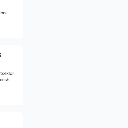
shni
$
oliklar
irish