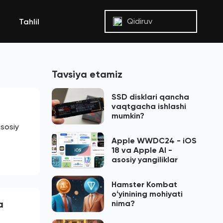
Qidiruv
Tahlil
Tavsiya etamiz
SSD disklari qancha
vaqtgacha ishlashi
mumkin?
asosiy
Apple WWDC24 - iOS
18 va Apple AI -
asosiy yangiliklar
Hamster Kombat
oʻyinining mohiyati
a
nima?