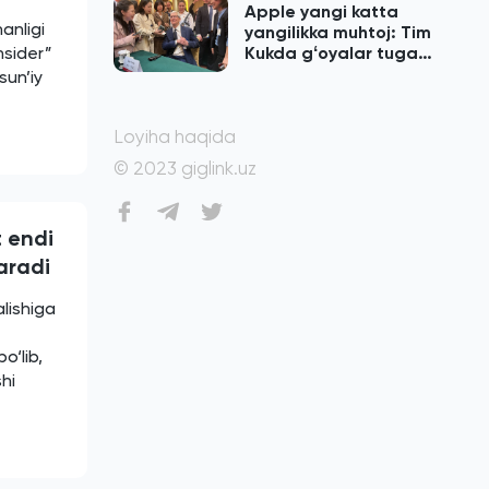
Apple yangi katta
anligi
yangilikka muhtoj: Tim
nsider”
Kukda gʻoyalar tugab
qolgan
sun’iy
Loyiha haqida
© 2023 giglink.uz
 endi
aradi
alishiga
o‘lib,
hi