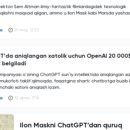
ektori Sem Altman ilmiy-fantastik filmlardagidek texnologik
r qilishni maqsad qilgan, ammo u Ilon Mask kabi Marsda yasha
ya
31 may, 12:33
ʼda aniqlangan xatolik uchun OpenAI 20 000
 belgiladi
paniyasi oʻzining ChatGPT sunʼiy intellektida aniqlangan xat
mukofoti taklif qilmoqda, faqatgina sharti: chatbotga buzib k
chaki xatoni aniqlash lozim.
ya
12 aprel, 17:14
Ilon Maskni ChatGPT’dan quruq