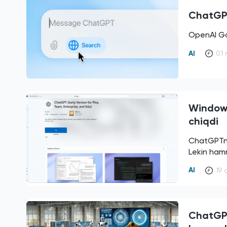
ChatGPT
OpenAI Go
AI
01 
Windows
chiqdi
ChatGPTni
Lekin ha
AI
19 
ChatGPT