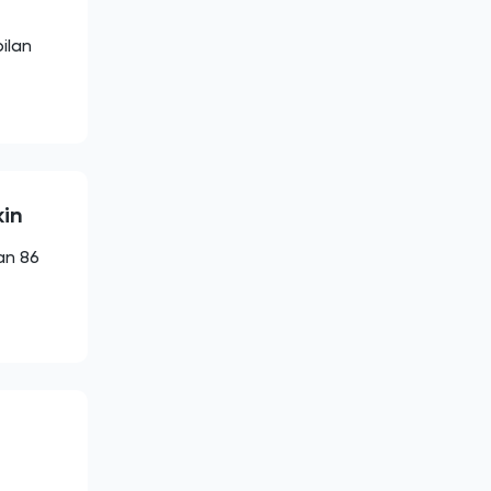
ilan
kin
an 86