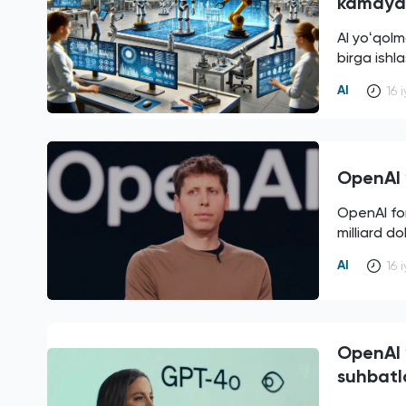
kamayd
AI yoʻqolm
birga ishl
AI
16 
OpenAI 
OpenAI fo
milliard d
AI
16 
OpenAI 
suhbatl