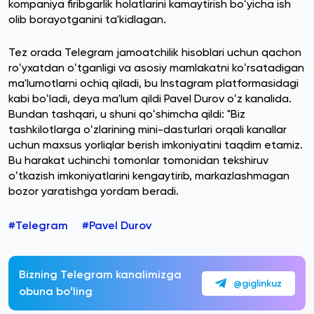
kompaniya firibgarlik holatlarini kamaytirish boʻyicha ish
olib borayotganini ta'kidlagan.
Tez orada Telegram jamoatchilik hisoblari uchun qachon
roʻyxatdan oʻtganligi va asosiy mamlakatni koʻrsatadigan
ma'lumotlarni ochiq qiladi, bu Instagram platformasidagi
kabi boʻladi, deya ma'lum qildi Pavel Durov oʻz kanalida.
Bundan tashqari, u shuni qoʻshimcha qildi: "Biz
tashkilotlarga oʻzlarining mini-dasturlari orqali kanallar
uchun maxsus yorliqlar berish imkoniyatini taqdim etamiz.
Bu harakat uchinchi tomonlar tomonidan tekshiruv
oʻtkazish imkoniyatlarini kengaytirib, markazlashmagan
bozor yaratishga yordam beradi.
#Telegram
#Pavel Durov
Bizning Telegram kanalimizga
@giglinkuz
obuna boʻling