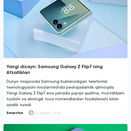
Yangi dizayn: Samsung Galaxy Z Flip7 ning
Afzalliklari
Dunyo miqyosida Samsung buklanadigan telefonlar
texnologiyasini rivojlantirishda peshqadamlik qilmoqda.
Yangi Galaxy Z Flip7 esa yanada yupqa qurilma, mustahkam
tuzilishi va ekologik toza materiallardan foydalanishi bilan
ajralib turadi.
Smartfon
06 avgust, 13:46