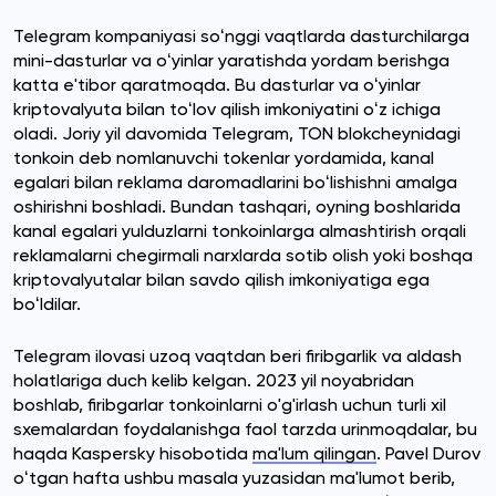
Telegram kompaniyasi soʻnggi vaqtlarda dasturchilarga
mini-dasturlar va oʻyinlar yaratishda yordam berishga
katta e'tibor qaratmoqda. Bu dasturlar va oʻyinlar
kriptovalyuta bilan toʻlov qilish imkoniyatini oʻz ichiga
oladi. Joriy yil davomida Telegram, TON blokcheynidagi
tonkoin deb nomlanuvchi tokenlar yordamida, kanal
egalari bilan reklama daromadlarini boʻlishishni amalga
oshirishni boshladi. Bundan tashqari, oyning boshlarida
kanal egalari yulduzlarni tonkoinlarga almashtirish orqali
reklamalarni chegirmali narxlarda sotib olish yoki boshqa
kriptovalyutalar bilan savdo qilish imkoniyatiga ega
boʻldilar.
Telegram ilovasi uzoq vaqtdan beri firibgarlik va aldash
holatlariga duch kelib kelgan. 2023 yil noyabridan
boshlab, firibgarlar tonkoinlarni o'g'irlash uchun turli xil
sxemalardan foydalanishga faol tarzda urinmoqdalar, bu
haqda Kaspersky hisobotida
ma'lum qilingan
. Pavel Durov
oʻtgan hafta ushbu masala yuzasidan ma'lumot berib,