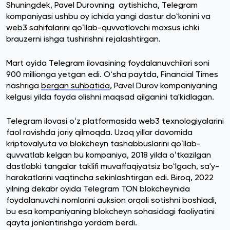
Shuningdek, Pavel Durovning aytishicha, Telegram
kompaniyasi ushbu oy ichida yangi dastur doʻkonini va
web3 sahifalarini qoʻllab-quvvatlovchi maxsus ichki
brauzerni ishga tushirishni rejalashtirgan.
Mart oyida Telegram ilovasining foydalanuvchilari soni
900 millionga yetgan edi. Oʻsha paytda, Financial Times
nashriga
bergan suhbatida
, Pavel Durov kompaniyaning
kelgusi yilda foyda olishni maqsad qilganini ta'kidlagan.
Telegram ilovasi oʻz platformasida web3 texnologiyalarini
faol ravishda joriy qilmoqda. Uzoq yillar davomida
kriptovalyuta va blokcheyn tashabbuslarini qoʻllab-
quvvatlab kelgan bu kompaniya, 2018 yilda oʻtkazilgan
dastlabki tangalar taklifi muvaffaqiyatsiz boʻlgach, sa'y-
harakatlarini vaqtincha sekinlashtirgan edi. Biroq, 2022
yilning dekabr oyida Telegram TON blokcheynida
foydalanuvchi nomlarini auksion orqali sotishni boshladi,
bu esa kompaniyaning blokcheyn sohasidagi faoliyatini
qayta jonlantirishga yordam berdi.