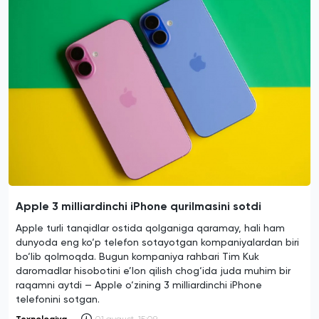
Apple 3 milliardinchi iPhone qurilmasini sotdi
Apple turli tanqidlar ostida qolganiga qaramay, hali ham
dunyoda eng ko‘p telefon sotayotgan kompaniyalardan biri
bo‘lib qolmoqda. Bugun kompaniya rahbari Tim Kuk
daromadlar hisobotini e’lon qilish chog‘ida juda muhim bir
raqamni aytdi — Apple o‘zining 3 milliardinchi iPhone
telefonini sotgan.
Texnologiya
01 avgust, 15:09