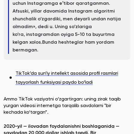
uchun Instagramga eʼtibor qaratganman.
Afsuski, yillar davomida Instagram algoritmi
shunchalik o‘zgardiki, men deyarli undan natija
olmadim», dedi u. Uning so‘zlariga
ko‘ra, instagramdan oyiga 5-10 ta buyurtma
kelgan xolos.Bunda heshteglar ham yordam
bermagan.
TikTok’da sun’iy intellekt asosida profil rasmlari
tayyorlash funksiyasi paydo bo‘ladi
Ammo TikTok vaziyatni o‘zgartirgan: uning zirak taqib
yurgan videosi internetga tarqalib savdolarni "bir
kechada ko‘targan”.
2020-yil — ilovadan foydalanishni boshlaganida —
savdodan 20 000 dollar ishlab topdi. Bir