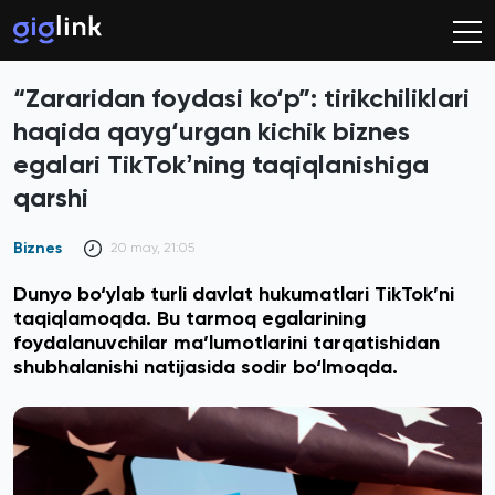
“Zararidan foydasi ko‘p”: tirikchiliklari
haqida qayg‘urgan kichik biznes
egalari TikTokʼning taqiqlanishiga
qarshi
Biznes
20 may, 21:05
Dunyo bo‘ylab turli davlat hukumatlari TikTok’ni
taqiqlamoqda. Bu tarmoq egalarining
foydalanuvchilar ma’lumotlarini tarqatishidan
shubhalanishi natijasida sodir bo‘lmoqda.