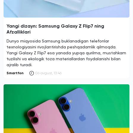
Yangi dizayn: Samsung Galaxy Z Flip7 ning
Afzalliklari
Dunyo miqyosida Samsung buklanadigan telefonlar
texnologiyasini rivojlantirishda peshqadamlik qilmoqda.
Yangi Galaxy Z Flip7 esa yanada yupqa qurilma, mustahkam
tuzilishi va ekologik toza materiallardan foydalanishi bilan
ajralib turadi.
Smartfon
06 avgust, 13:46