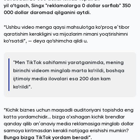
yil o‘tgach, Singx "reklamalarga 0 dollar sarflab" 350
000 dollar daromad qilganini aytdi.
“Ushbu video menga qaysi mahsulotga ko‘proq eʼtibor
qaratishim kerakligini va mijozlarim nimani yoqtirishimni
ko‘rsatdi”, — deya qo‘shimcha qildi u.
"Men TikTok sahifamni yaratganimda, mening
birinchi videom minglab marta ko‘rildi, boshqa
ijtimoiy media ilovalari esa 200 dan kam
ko‘rildi”.
“Kichik biznes uchun maqsadli auditoriyani topishda eng
katta yordamchidir... bizga o‘xshagan kichik brendlar
qanday qilib anʼanaviy media reklamasiga minglab dollar
sarmoya kiritmasdan kerakli natijaga erishishi mumkin?
Bunga bizga TikTok yordam beradi”.