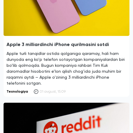
Apple 3 milliardinchi iPhone qurilmasini sotdi
Apple turli tanqidlar ostida qolganiga qaramay, hali ham
dunyoda eng ko‘p telefon sotayotgan kompaniyalardan biri
bo‘lib qolmoqda. Bugun kompaniya rahbari Tim Kuk
daromadlar hisobotini e’lon qilish chog‘ida juda muhim bir
raqamni aytdi — Apple o‘zining 3 milliardinchi iPhone
telefonini sotgan.
Texnologiya
01 avgust, 15:09