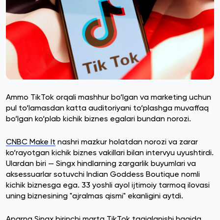
Ammo TikTok orqali mashhur bo‘lgan va marketing uchun
pul to‘lamasdan katta auditoriyani to‘plashga muvaffaq
bo‘lgan ko‘plab kichik biznes egalari bundan norozi.
CNBC Make It
nashri mazkur holatdan norozi va zarar
ko‘rayotgan kichik biznes vakillari bilan intervyu uyushtirdi.
Ulardan biri — Singx hindlarning zargarlik buyumlari va
aksessuarlar sotuvchi Indian Goddess Boutique nomli
kichik biznesga ega. 33 yoshli ayol ijtimoiy tarmoq ilovasi
uning biznesining "ajralmas qismi" ekanligini aytdi.
Aparna Singx birinchi marta TikTok taqiqlanishi haqida