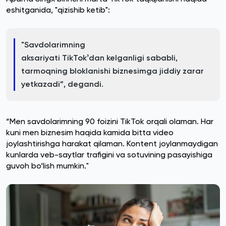
eshitganida, "qizishib ketib":
"Savdolarimning
aksariyati TikTokʼdan kelganligi sababli,
tarmoqning bloklanishi biznesimga jiddiy zarar
yetkazadi”, degandi.
“Men savdolarimning 90 foizini TikTok orqali olaman. Har
kuni men biznesim haqida kamida bitta video
joylashtirishga harakat qilaman. Kontent joylanmaydigan
kunlarda veb-saytlar trafigini va sotuvining pasayishiga
guvoh bo‘lish mumkin."