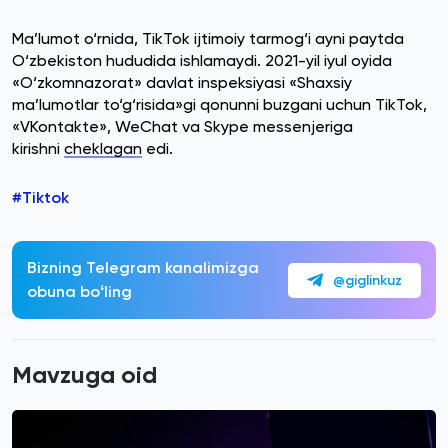
Ma’lumot o‘rnida, TikTok ijtimoiy tarmog‘i ayni paytda
O‘zbekiston hududida ishlamaydi. 2021-yil iyul oyida
«O‘zkomnazorat» davlat inspeksiyasi «Shaxsiy
ma’lumotlar to‘g‘risida»gi qonunni buzgani uchun TikTok,
«VKontakte», WeChat va Skype messenjeriga
kirishni
cheklagan
edi.
#Tiktok
Bizning Telegram kanalimizga
@giglinkuz
obuna boʻling
Mavzuga oid