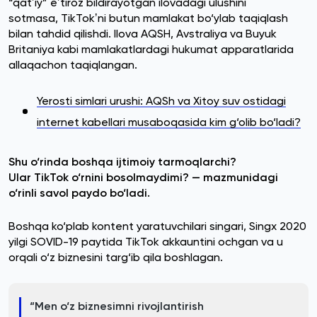
“qatʼiy” eʼtiroz bildirayotgan ilovadagi ulushini
sotmasa, TikTokʼni butun mamlakat bo‘ylab taqiqlash
bilan tahdid qilishdi. Ilova AQSH, Avstraliya va Buyuk
Britaniya kabi mamlakatlardagi hukumat apparatlarida
allaqachon taqiqlangan.
Yerosti simlari urushi: AQSh va Xitoy suv ostidagi
internet kabellari musaboqasida kim g‘olib bo‘ladi?
Shu o‘rinda boshqa ijtimoiy tarmoqlarchi?
Ular TikTok o‘rnini bosolmaydimi? — mazmunidagi
o‘rinli savol paydo bo‘ladi.
Boshqa ko‘plab kontent yaratuvchilari singari, Singx 2020
yilgi SOVID-19 paytida TikTok akkauntini ochgan va u
orqali o‘z biznesini targ‘ib qila boshlagan.
“Men o‘z biznesimni rivojlantirish