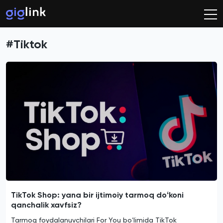
#Tiktok
TikTok Shop: yana bir ijtimoiy tarmoq doʻkoni
qanchalik xavfsiz?
Tarmoq foydalanuvchilari For You boʻlimida TikTok