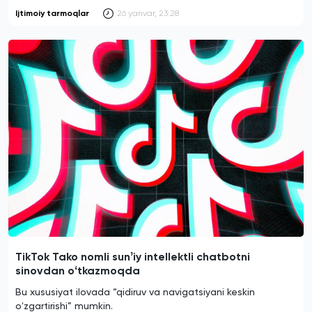
Ijtimoiy tarmoqlar
26 yanvar, 23:28
TikTok Tako nomli sunʼiy intellektli chatbotni
sinovdan oʻtkazmoqda
Bu xususiyat ilovada “qidiruv va navigatsiyani keskin
oʻzgartirishi” mumkin.