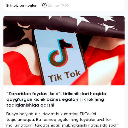
Ijtimoiy tarmoqlar
26 may, 19:30
“Zararidan foydasi ko‘p”: tirikchiliklari haqida
qayg‘urgan kichik biznes egalari TikTokʼning
taqiqlanishiga qarshi
Dunyo bo‘ylab turli davlat hukumatlari TikTok’ni
taqiqlamoqda. Bu tarmoq egalarining foydalanuvchilar
ma’lumotlarini tarqatishidan shubhalanishi natijasida sodir