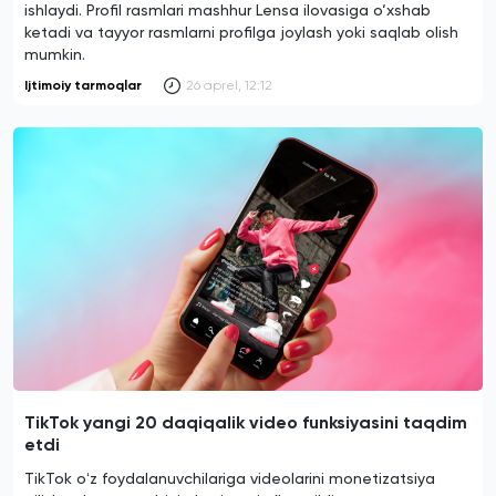
ishlaydi. Profil rasmlari mashhur Lensa ilovasiga o‘xshab
ketadi va tayyor rasmlarni profilga joylash yoki saqlab olish
mumkin.
Ijtimoiy tarmoqlar
26 aprel, 12:12
TikTok yangi 20 daqiqalik video funksiyasini taqdim
etdi
TikTok oʻz foydalanuvchilariga videolarini monetizatsiya