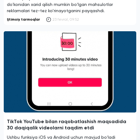
doʻkonidan xarid qilish mumkin boʻlgan mahsulotlar
reklamalari tez-tez ko‘rinayotganini payqashdi.
Ijtimoiy tarmoqlar
23 fevral, 09:52
TikTok YouTube bilan raqobatlashish maqsadida
30 daqiqalik videolarni taqdim etdi
Ushbu funksiya iOS va Android uchun mavjud boʻladi