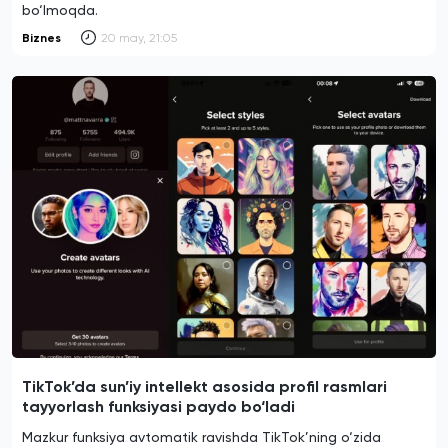
bo‘lmoqda.
Biznes
20 may, 21:05
TikTok’da sun’iy intellekt asosida profil rasmlari
tayyorlash funksiyasi paydo bo‘ladi
Mazkur funksiya avtomatik ravishda TikTok’ning o‘zida