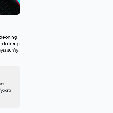
ideoning
yerda keng
si sunʼiy
ha
ʻyxati