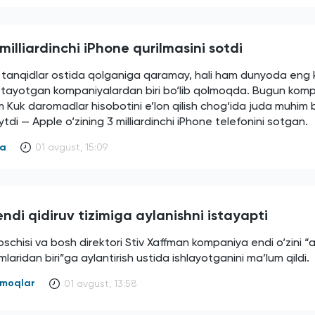
milliardinchi iPhone qurilmasini sotdi
i tanqidlar ostida qolganiga qaramay, hali ham dunyoda eng 
otayotgan kompaniyalardan biri bo‘lib qolmoqda. Bugun kom
m Kuk daromadlar hisobotini e’lon qilish chog‘ida juda muhim b
tdi — Apple o‘zining 3 milliardinchi iPhone telefonini sotgan.
ya
01 avgust, 15:09
ndi qidiruv tizimiga aylanishni istayapti
schisi va bosh direktori Stiv Xaffman kompaniya endi o‘zini “
imlaridan biri”ga aylantirish ustida ishlayotganini ma’lum qildi.
armoqlar
01 avgust, 13:58