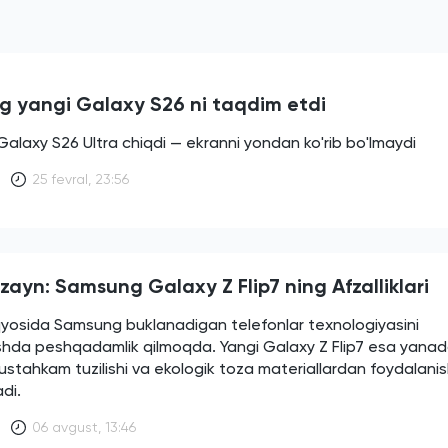
 yangi Galaxy S26 ni taqdim etdi
laxy S26 Ultra chiqdi — ekranni yondan ko'rib bo'lmaydi
25 fevral, 23:56
zayn: Samsung Galaxy Z Flip7 ning Afzalliklari
yosida Samsung buklanadigan telefonlar texnologiyasini
rishda peshqadamlik qilmoqda. Yangi Galaxy Z Flip7 esa yana
ustahkam tuzilishi va ekologik toza materiallardan foydalanish
adi.
06 avgust, 13:46