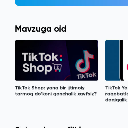
Mavzuga oid
TikTok Shop: yana bir ijtimoiy
TikTok Yo
tarmoq doʻkoni qanchalik xavfsiz?
raqobatl
daqiqalik