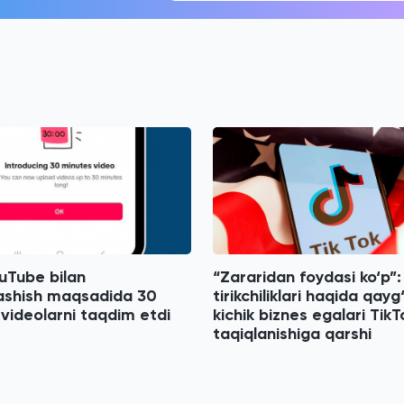
uTube bilan
“Zararidan foydasi ko‘p”:
ashish maqsadida 30
tirikchiliklari haqida qay
 videolarni taqdim etdi
kichik biznes egalari TikT
taqiqlanishiga qarshi