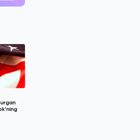
g‘urgan
okʼning