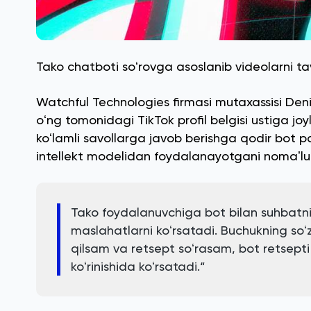
Tako chatboti soʻrovga asoslanib videolarni 
Watchful Technologies firmasi mutaxassisi Den
oʻng tomonidagi TikTok profil belgisi ustiga jo
koʻlamli savollarga javob berishga qodir bot pa
intellekt modelidan foydalanayotgani nomaʼl
Tako foydalanuvchiga bot bilan suhbatni
maslahatlarni koʻrsatadi. Buchukning so
qilsam va retsept soʻrasam, bot retsepti 
koʻrinishida koʻrsatadi.“