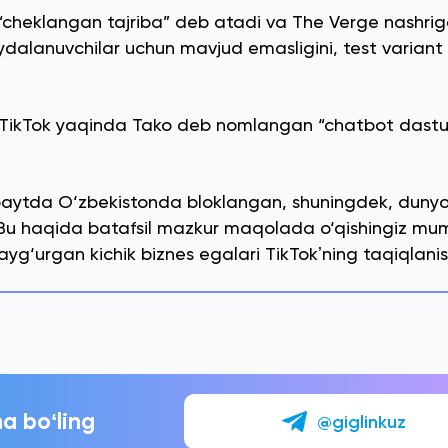
 “cheklangan tajriba” deb atadi va The Verge nashrig
ydalanuvchilar uchun mavjud emasligini, test variant
 TikTok yaqinda Tako deb nomlangan “chatbot dastu
 paytda O‘zbekistonda bloklangan, shuningdek, dunyo
u haqida batafsil mazkur maqolada o‘qishingiz mum
 qayg‘urgan kichik biznes egalari TikTokʼning taqiqlani
a boʻling
@giglinkuz