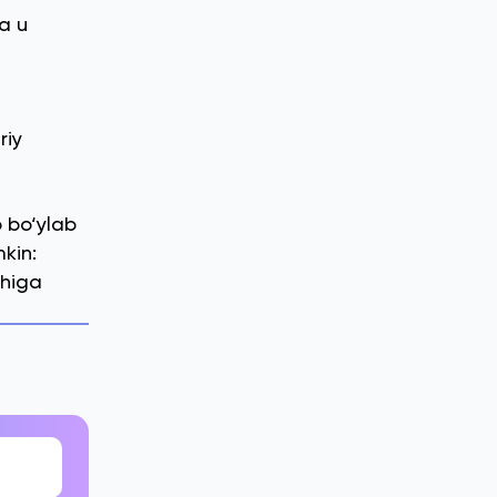
a u
riy
 bo‘ylab
kin:
shiga