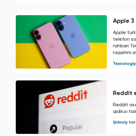
Apple 3 
Apple turl
telefon s
rahbari Ti
raqamni ay
Texnologi
Reddit e
Reddit aso
qidiruv tiz
Ijtimoiy t