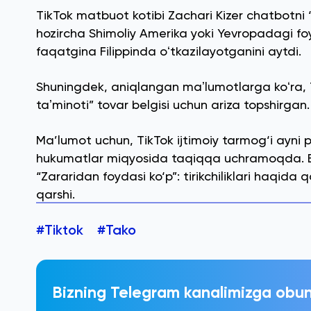
TikTok matbuot kotibi Zachari Kizer chatbotni
hozircha Shimoliy Amerika yoki Yevropadagi fo
faqatgina Filippinda oʻtkazilayotganini aytdi.
Shuningdek, aniqlangan maʼlumotlarga koʻra,
taʼminoti” tovar belgisi uchun ariza topshirgan.
Ma’lumot uchun, TikTok ijtimoiy tarmog‘i ayni
hukumatlar miqyosida taqiqqa uchramoqda. B
“Zararidan foydasi ko‘p”: tirikchiliklari haqida
qarshi.
#Tiktok
#Tako
Bizning Telegram kanalimizga obun