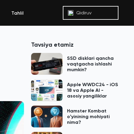
Qidiruv
Tahlil
Tavsiya etamiz
SSD disklari qancha
vaqtgacha ishlashi
mumkin?
Apple WWDC24 - iOS
18 va Apple AI -
asosiy yangiliklar
Hamster Kombat
oʻyinining mohiyati
nima?