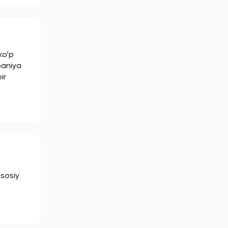
ko‘p
paniya
ir
asosiy