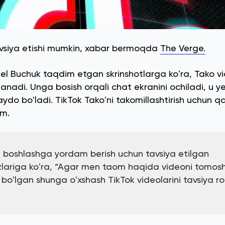
tavsiya etishi mumkin, xabar bermoqda
The Verge.
iel Buchuk taqdim etgan skrinshotlarga koʻra, Tako v
ylanadi. Unga bosish orqali chat ekranini ochiladi, u 
ydo boʻladi. TikTok Takoʻni takomillashtirish uchun qay
um.
 boshlashga yordam berish uchun tavsiya etilgan
ʻzlariga koʻra, “Agar men taom haqida videoni tomos
boʻlgan shunga oʻxshash TikTok videolarini tavsiya ro