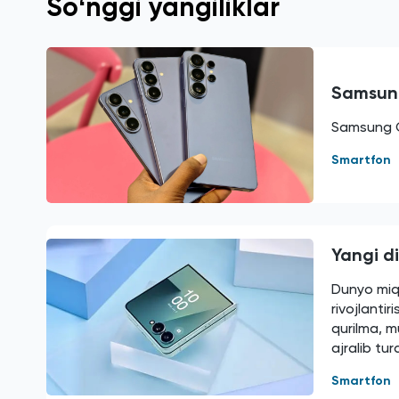
Soʻnggi yangiliklar
Samsung
Samsung Ga
Smartfon
Yangi di
Dunyo miq
rivojlanti
qurilma, m
ajralib tur
Smartfon