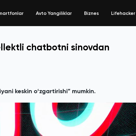
martfonlar
Avto Yangiliklar
Biznes
Lifehacker
ellektli chatbotni sinovdan
yani keskin oʻzgartirishi” mumkin.