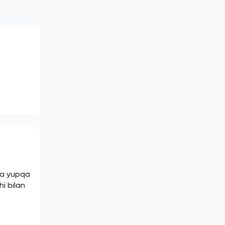
da yupqa
i bilan