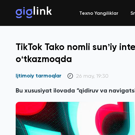
Texno Yangiliklar
S
TikTok Tako nomli sunʼiy int
oʻtkazmoqda
Ijtimoiy tarmoqlar
26 may, 19:30
Bu xususiyat ilovada “qidiruv va navigatsi