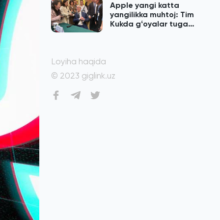
Apple yangi katta
yangilikka muhtoj: Tim
Kukda gʻoyalar tugab
qolgan
Loyiha haqida
© 2023 giglink.uz