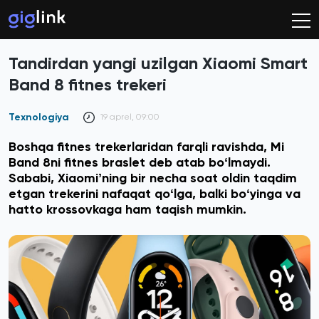
Tandirdan yangi uzilgan Xiaomi Smart
Band 8 fitnes trekeri
Texnologiya
19 aprel, 09:00
Boshqa fitnes trekerlaridan farqli ravishda, Mi
Band 8ni fitnes braslet deb atab boʻlmaydi.
Sababi, Xiaomiʼning bir necha soat oldin taqdim
etgan trekerini nafaqat qoʻlga, balki boʻyinga va
hatto krossovkaga ham taqish mumkin.