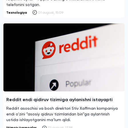
telefonini sotgan.
Texnologiya
01 avgust, 15:09
Reddit endi qidiruv tizimiga aylanishni istayapti
Reddit asoschisi va bosh direktori Stiv Xaffman kompaniya
endi o‘zini “asosiy qidiruv tizimlaridan biri”ga aylantirish
ustida ishlayotganini ma’lum qildi.
Ijtimoiy tarmoqlar
01 avgust, 13:58