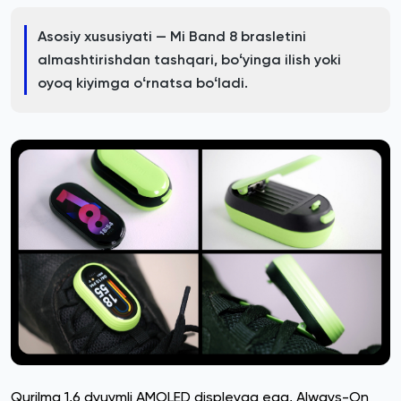
Asosiy xususiyati — Mi Band 8 brasletini
almashtirishdan tashqari, boʻyinga ilish yoki
oyoq kiyimga oʻrnatsa boʻladi.
Qurilma 1,6 dyuymli AMOLED displeyga ega, Always-On