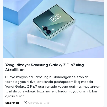
Yangi dizayn: Samsung Galaxy Z Flip7 ning
Afzalliklari
Dunyo miqyosida Samsung buklanadigan telefonlar
texnologiyasini rivojlantirishda peshqadamlik qilmoqda.
Yangi Galaxy Z Flip7 esa yanada yupqa qurilma, mustahkam
tuzilishi va ekologik toza materiallardan foydalanishi bilan
ajralib turadi.
Smartfon
06 avgust, 13:46