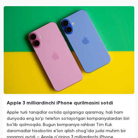
Apple 3 milliardinchi iPhone qurilmasini sotdi
Apple turli tanqidlar ostida qolganiga qaramay, hali ham
dunyoda eng ko‘p telefon sotayotgan kompaniyalardan biri
bo‘lib qolmoqda. Bugun kompaniya rahbari Tim Kuk
daromadlar hisobotini e’lon qilish chog‘ida juda muhim bir
raqamni aytdi — Apple o‘zining 3 milliardinchi iPhone