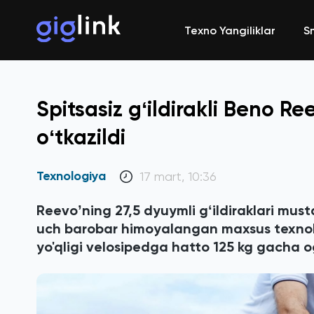
Texno Yangiliklar
S
Spitsasiz gʻildirakli Beno R
oʻtkazildi
Texnologiya
17 mart, 10:36
Reevoʼning 27,5 dyuymli gʻildiraklari mu
uch barobar himoyalangan maxsus texnolo
yo'qligi velosipedga hatto 125 kg gacha ogʻ