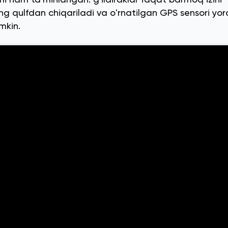
ʻng qulfdan chiqariladi va oʻrnatilgan GPS sensori y
mkin.