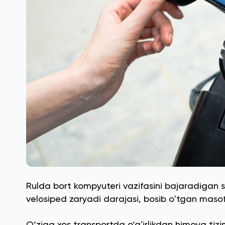
Rulda bort kompyuteri vazifasini bajaradigan 
velosiped zaryadi darajasi, bosib oʻtgan maso
O‘ziga xos transportda o‘gʻirlikdan himoya tizi