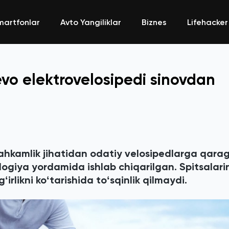
martfonlar
Avto Yangiliklar
Biznes
Lifehacker
eevo elektrovelosipedi sinovdan
stahkamlik jihatidan odatiy velosipedlarga qar
giya yordamida ishlab chiqarilgan. Spitsalari
irlikni koʻtarishida toʻsqinlik qilmaydi.