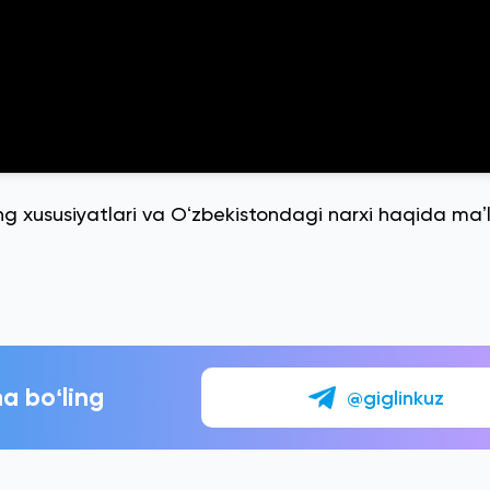
ng xususiyatlari va Oʻzbekistondagi narxi haqida ma
a boʻling
@giglinkuz