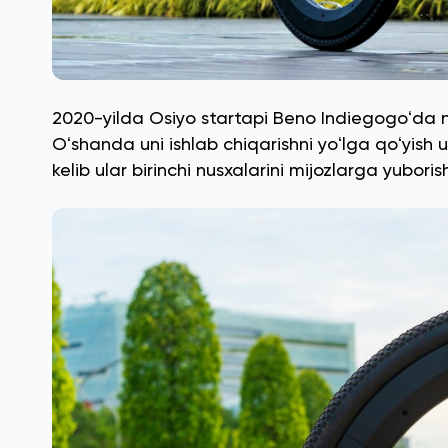
2020-yilda Osiyo startapi Beno Indiegogoʻda no
Oʻshanda uni ishlab chiqarishni yoʻlga qoʻyish u
kelib ular birinchi nusxalarini mijozlarga yuboris