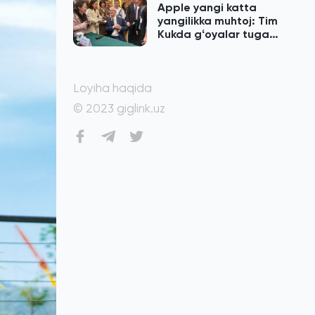
Apple yangi katta
yangilikka muhtoj: Tim
Kukda gʻoyalar tugab
qolgan
Loyiha haqida
© 2023 giglink.uz