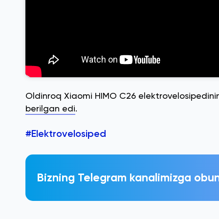
Oldinroq Xiaomi HIMO C26 elektrovelosipedini
berilgan edi
.
#Elektrovelosiped
Bizning Telegram kanalimizga obun