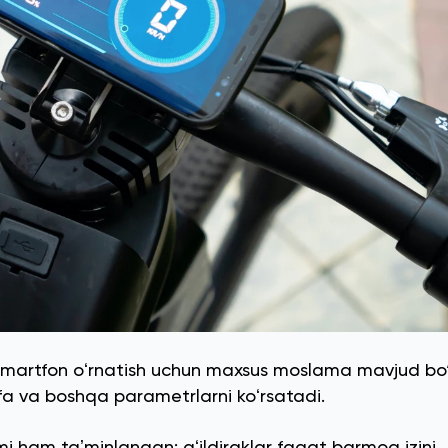
smartfon oʻrnatish uchun maxsus moslama mavjud bo‘l
fa va boshqa parametrlarni koʻrsatadi.
mi ham taʼminlangan: gʻildiraklar faqat barmoq izini