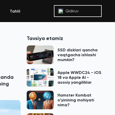
Qidiruv
Tahlil
Tavsiya etamiz
SSD disklari qancha
vaqtgacha ishlashi
mumkin?
Apple WWDC24 - iOS
aganda
18 va Apple AI -
asosiy yangiliklar
ning
Hamster Kombat
oʻyinining mohiyati
nima?