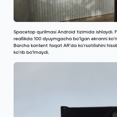
Spacetop qurilmasi Android tizimida ishlaydi.
reallikda 100 dyuymgacha boʻlgan ekranni koʻrin
Barcha kontent faqat AR’da koʻrsatilishini his
koʻrib bo‘lmaydi.