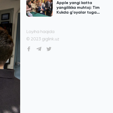
Apple yangi katta
yangilikka muhtoj: Tim
Kukda gʻoyalar tugab
qolgan
Loyiha haqida
© 2023 giglink.uz