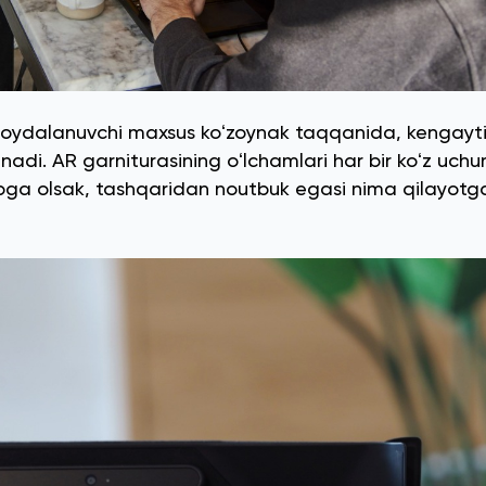
 Foydalanuvchi maxsus koʻzoynak taqqanida, kengayti
adi. AR garniturasining oʻlchamlari har bir koʻz uchu
obga olsak, tashqaridan noutbuk egasi nima qilayotga