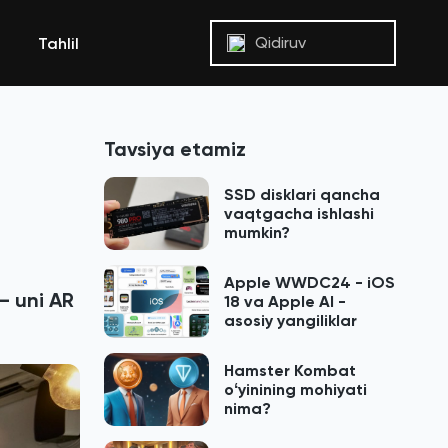
Qidiruv
Tahlil
Tavsiya etamiz
SSD disklari qancha
vaqtgacha ishlashi
mumkin?
Apple WWDC24 - iOS
— uni AR
18 va Apple AI -
asosiy yangiliklar
Hamster Kombat
oʻyinining mohiyati
nima?