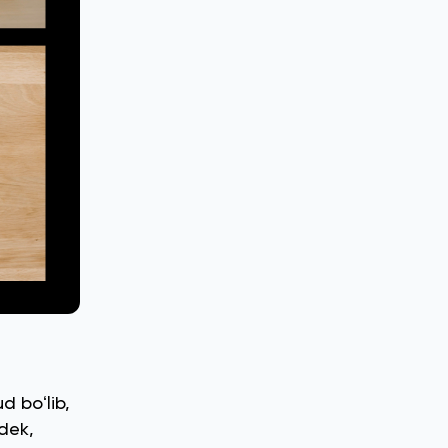
d boʻlib,
gdek,