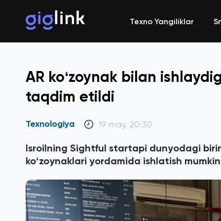
Texno Yangiliklar
S
AR koʻzoynak bilan ishlaydi
taqdim etildi
Texnologiya
19 may, 20:30
Isroilning Sightful startapi dunyodagi bi
koʻzoynaklari yordamida ishlatish mumkin