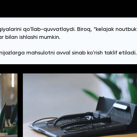
alarini qoʻllab-quvvatlaydi. Biroq, “kelajak noutbuki”
r bilan ishlashi mumkin.
larga mahsulotni avval sinab koʻrish taklif etiladi.