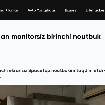
martfonlar
Avto Yangiliklar
Biznes
Lifehacker
gan monitorsiz birinchi noutbuk
rinchi ekransiz Spacetop noutbukini taqdim etdi 
.