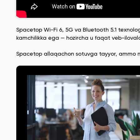
Spacetop Wi-Fi 6, 5G va Bluetooth 5.1 texnologiy
kamchilikka ega — hozircha u faqat veb-ilovala
Spacetop allaqachon sotuvga tayyor, ammo mijoz