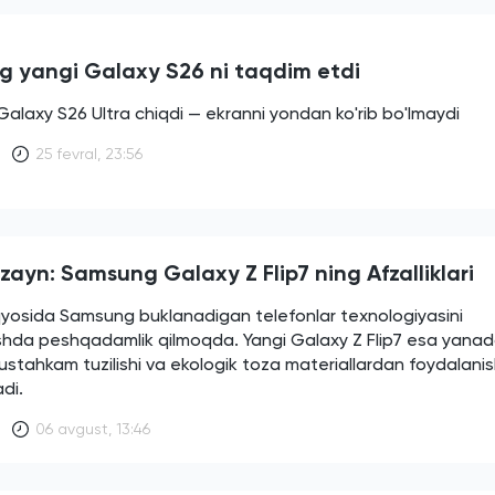
 yangi Galaxy S26 ni taqdim etdi
laxy S26 Ultra chiqdi — ekranni yondan ko'rib bo'lmaydi
25 fevral, 23:56
zayn: Samsung Galaxy Z Flip7 ning Afzalliklari
yosida Samsung buklanadigan telefonlar texnologiyasini
rishda peshqadamlik qilmoqda. Yangi Galaxy Z Flip7 esa yana
ustahkam tuzilishi va ekologik toza materiallardan foydalanish
adi.
06 avgust, 13:46