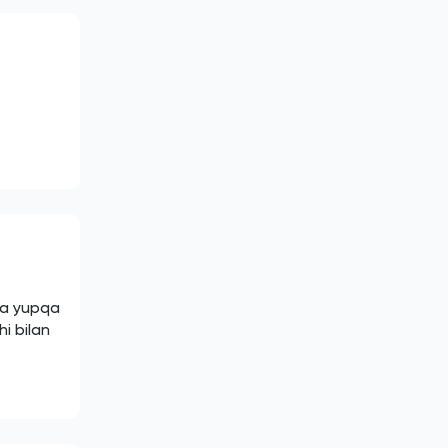
da yupqa
i bilan