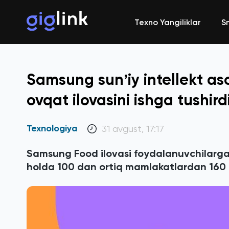
Texno Yangiliklar
S
Samsung sunʼiy intellekt as
ovqat ilovasini ishga tushird
Texnologiya
31 avgust, 17:17
Samsung Food ilovasi foydalanuvchilarga
holda 100 dan ortiq mamlakatlardan 160 0