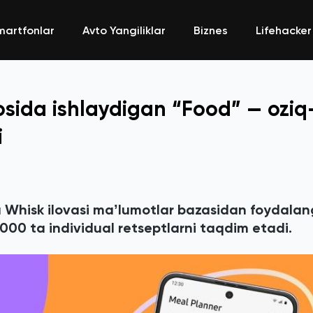
martfonlar
Avto Yangiliklar
Biznes
Lifehacker
osida ishlaydigan “Food” — oziq
i
 Whisk ilovasi maʼlumotlar bazasidan foydala
00 ta individual retseptlarni taqdim etadi.