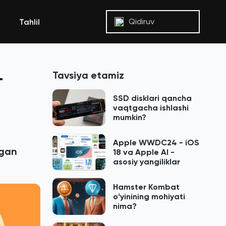
Qidiruv
Tahlil
Tavsiya etamiz
-
SSD disklari qancha
vaqtgacha ishlashi
mumkin?
Apple WWDC24 - iOS
ngan
18 va Apple AI -
asosiy yangiliklar
Hamster Kombat
oʻyinining mohiyati
nima?