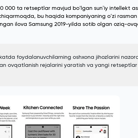
 000 ta retseptlar mavjud boʻlgan sunʼiy intellekt a
ni chiqarmoqda, bu haqida kompaniyaning oʻzi rasman
ngan ilova Samsung 2019-yilda sotib olgan oziq-ovq
katda foydalanuvchilarning oshxona jihozlarini nazor
gan ovqatlanish rejalarini yaratish va yangi retseptlar 