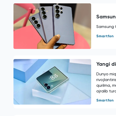
Samsung
Samsung Ga
Smartfon
Yangi di
Dunyo miq
rivojlanti
qurilma, m
ajralib tur
Smartfon