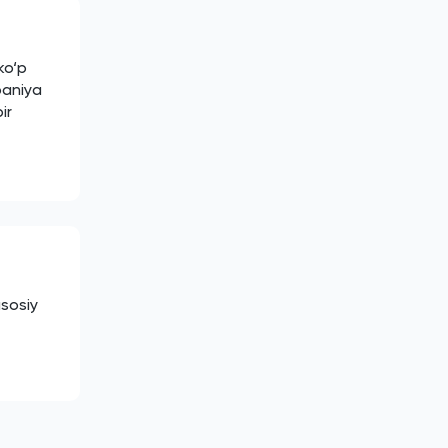
ko‘p
paniya
ir
asosiy