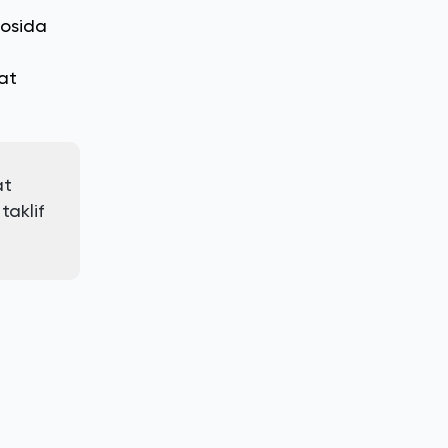
sosida
at
at
taklif