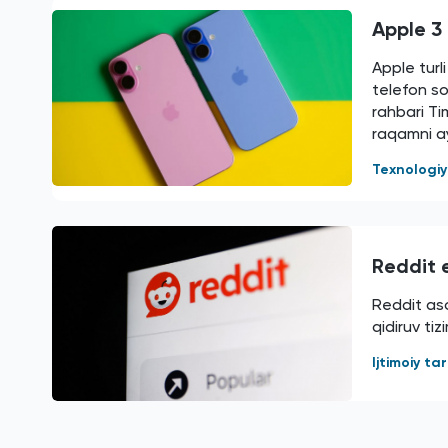
Apple 3 
Apple turl
telefon s
rahbari Ti
raqamni ay
Texnologi
Reddit e
Reddit aso
qidiruv tiz
Ijtimoiy t