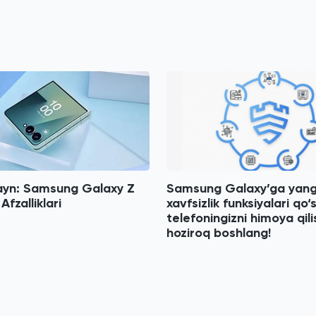
zayn: Samsung Galaxy Z
Samsung Galaxy’ga yang
Afzalliklari
xavfsizlik funksiyalari qo‘s
telefoningizni himoya qili
hoziroq boshlang!