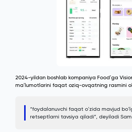
2024-yildan boshlab kompaniya Foodʼga Vision 
maʼlumotlarini faqat oziq-ovqatning rasmini ol
“foydalanuvchi faqat oʻzida mavjud boʻ
retseptlarni tavsiya qiladi”, deyiladi Sa