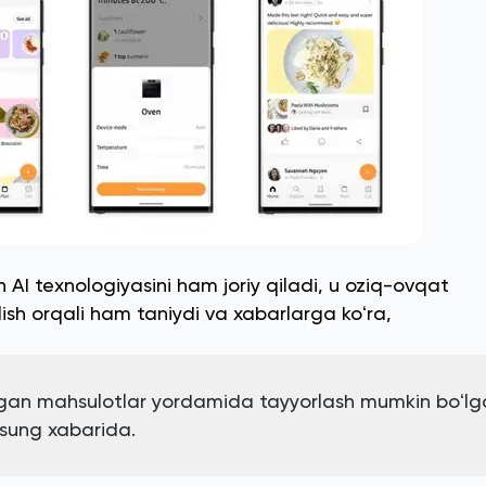
AI texnologiyasini ham joriy qiladi, u oziq-ovqat
ish orqali ham taniydi va xabarlarga koʻra,
lgan mahsulotlar yordamida tayyorlash mumkin boʻlg
msung xabarida.