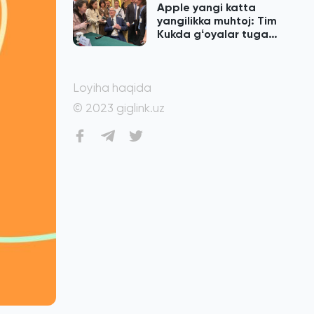
Apple yangi katta
yangilikka muhtoj: Tim
Kukda gʻoyalar tugab
qolgan
Loyiha haqida
© 2023 giglink.uz