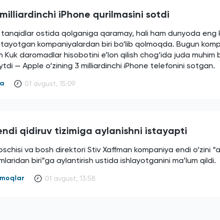
milliardinchi iPhone qurilmasini sotdi
i tanqidlar ostida qolganiga qaramay, hali ham dunyoda eng 
otayotgan kompaniyalardan biri bo‘lib qolmoqda. Bugun kom
m Kuk daromadlar hisobotini e’lon qilish chog‘ida juda muhim b
tdi — Apple o‘zining 3 milliardinchi iPhone telefonini sotgan.
ya
01 avgust, 15:09
ndi qidiruv tizimiga aylanishni istayapti
schisi va bosh direktori Stiv Xaffman kompaniya endi o‘zini “
imlaridan biri”ga aylantirish ustida ishlayotganini ma’lum qildi.
armoqlar
01 avgust, 13:58