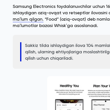
Samsung Electronics foydalanuvchilar uchun 160
ishlaydigan oziq-ovqat va retseptlar ilovasi
maʼlum qilgan.
“Food” (oziq-ovqat) deb nomla
maʼlumotlar bazasi Whiskʼga asoslanadi.
Sakkiz tilda ishlaydigan ilova 104 mamla
qilish, ularning ehtiyojlariga moslashtiril
qilish uchun chiqariladi.