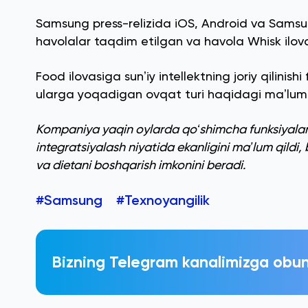
Samsung press-relizida iOS, Android va Samsun
havolalar taqdim etilgan va havola Whisk ilova
Food ilovasiga sunʼiy intellektning joriy qilinish
ularga yoqadigan ovqat turi haqidagi maʼlumo
Kompaniya yaqin oylarda qoʻshimcha funksiyalarn
integratsiyalash niyatida ekanligini maʼlum qildi
va dietani boshqarish imkonini beradi.
#Samsung
#Texnoyangilik
Bizning Telegram kanalimizga obun