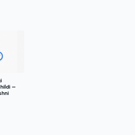
i
hildi —
shni