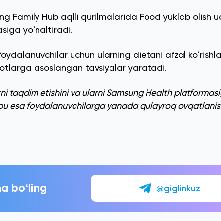
g Family Hub aqlli qurilmalarida Food yuklab olish 
siga yoʻnaltiradi.
i foydalanuvchilar uchun ularning dietani afzal koʻrishla
tlarga asoslangan tavsiyalar yaratadi.
i taqdim etishini va ularni Samsung Health platformas
, bu esa foydalanuvchilarga yanada qulayroq ovqatlanish
a boʻling
@giglinkuz