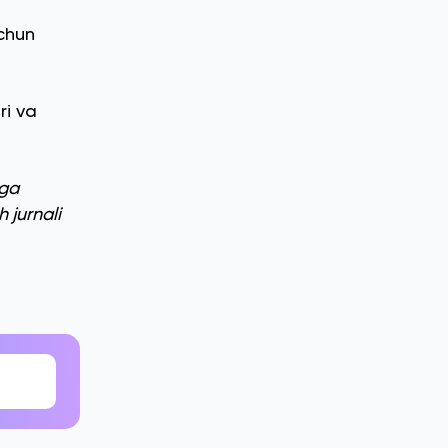
uchun
ri va
iga
 jurnali