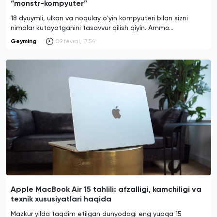
“monstr-kompyuter”
18 dyuymli, ulkan va noqulay oʻyin kompyuteri bilan sizni
nimalar kutayotganini tasavvur qilish qiyin. Ammo…
Geyming
09 fevral, 17:54
Apple MacBook Air 15 tahlili: afzalligi, kamchiligi va
texnik xususiyatlari haqida
Mazkur yilda taqdim etilgan dunyodagi eng yupqa 15