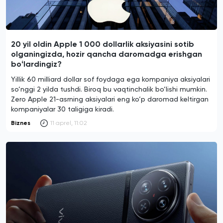
20 yil oldin Apple 1 000 dollarlik aksiyasini sotib
olganingizda, hozir qancha daromadga erishgan
boʻlardingiz?
Yillik 60 milliard dollar sof foydaga ega kompaniya aksiyalari
so‘nggi 2 yilda tushdi. Biroq bu vaqtinchalik bo‘lishi mumkin.
Zero Apple 21-asrning aksiyalari eng ko‘p daromad keltirgan
kompaniyalar 30 taligiga kiradi.
Biznes
11 aprel, 11:02