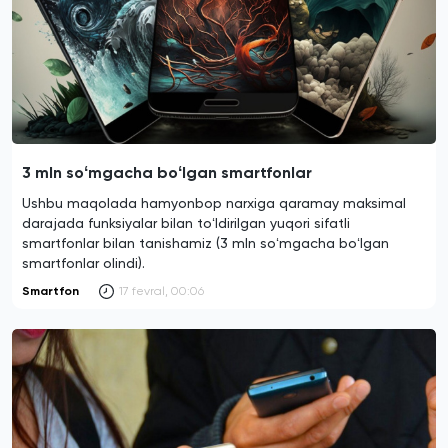
3 mln soʻmgacha boʻlgan smartfonlar
Ushbu maqolada hamyonbop narxiga qaramay maksimal
darajada funksiyalar bilan toʻldirilgan yuqori sifatli
smartfonlar bilan tanishamiz (3 mln soʻmgacha boʻlgan
smartfonlar olindi).
Smartfon
17 fevral, 00:06