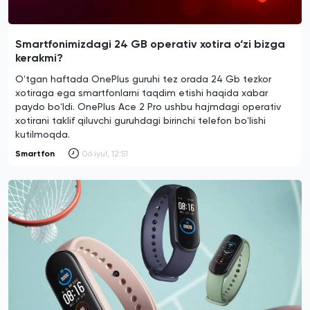
Smartfonimizdagi 24 GB operativ xotira o‘zi bizga
kerakmi?
Oʻtgan haftada OnePlus guruhi tez orada 24 Gb tezkor
xotiraga ega smartfonlarni taqdim etishi haqida xabar
paydo boʻldi. OnePlus Ace 2 Pro ushbu hajmdagi operativ
xotirani taklif qiluvchi guruhdagi birinchi telefon boʻlishi
kutilmoqda.
Smartfon
06 iyul, 12:51