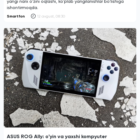
yangi narx oʻzini oqlashi, koʻplab yangilanishlar boʻlishiga
ishontirmoqda.
Smartfon
12 avgust, 08:30
ASUS ROG Ally: oʻyin va yaxshi kompyuter