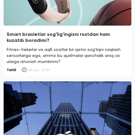
Smart brasletlar sogʻligʻingizni rostdan ham
kuzatib boradimi?
Fitnes-trekerlar va aqlli soatlar bir qator sogʻliqni saqlash
sensorlariga ega, ammo bu qurilmalar qanchalik aniq va
ularga ishonish mumkinmi?
Tahlil
28 iyun, 12:54