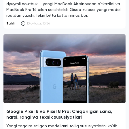
dyuymli noutbuk — yangi MacBook Air sinovdan oʻtkazildi va
MacBook Pro 14 bilan solishtirildi. Qisqa xulosa: yangi model
rostdan yaxshi, lekin bitta katta minus bor.
Tahlil
13 oktabr, 15:54
Google Pixel 8 va Pixel 8 Pro: Chiqarilgan sana,
narxi, rangi va texnik xususiyatlari
Yangi taqdim etilgan modellarni to‘liq xususiyatlarini ko‘rib