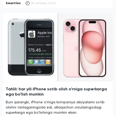
Smartfon
30 sentabr, 14:03
Tahlil: har yili iPhone sotib olish o‘rniga superkarga
ega bo‘lish mumkin
Buni qarangki, iPhone o‘rniga kompaniya aksiyalarini sotib
olishni tanlaganingizda edi, allaqachon orzularingizdagi
superkarga ega bo‘lishingiz mumkin ekan.