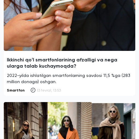
Ikkinchi qoʻl smartfonlarining afzalligi va nega
ularga talab kuchaymoqda?
2022-yilda ishlatilgan smartfonlarning savdosi 11,5 %ga (283
million donaga) oshgan.
Smartfon
13 fevral, 13:53