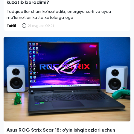
kuzatib boradimi?
Tadqiqotlar shuni ko‘rsatadiki, energiya sarfi va uyqu
ma'lumotlari katta xatolarga ega
Tahlil
21 avgust, 09:21
Asus ROG Strix Scar 18: o’yin ishqibozlari uchun