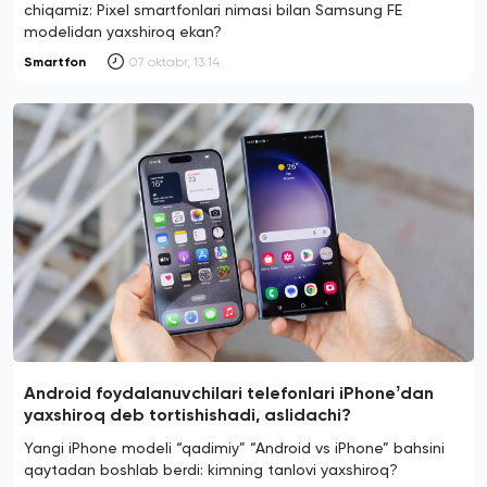
chiqamiz: Pixel smartfonlari nimasi bilan Samsung FE
modelidan yaxshiroq ekan?
Smartfon
07 oktabr, 13:14
Android foydalanuvchilari telefonlari iPhoneʼdan
yaxshiroq deb tortishishadi, aslidachi?
Yangi iPhone modeli “qadimiy” “Android vs iPhone” bahsini
qaytadan boshlab berdi: kimning tanlovi yaxshiroq?