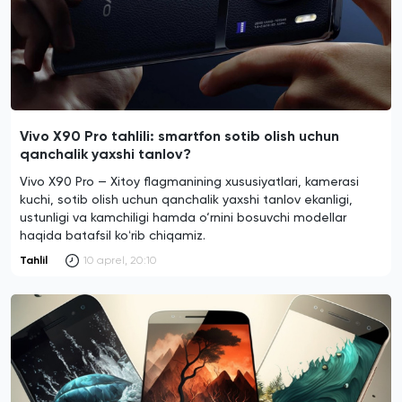
Vivo X90 Pro tahlili: smartfon sotib olish uchun
qanchalik yaxshi tanlov?
Vivo X90 Pro — Xitoy flagmanining xususiyatlari, kamerasi
kuchi, sotib olish uchun qanchalik yaxshi tanlov ekanligi,
ustunligi va kamchiligi hamda o‘rnini bosuvchi modellar
haqida batafsil koʻrib chiqamiz.
Tahlil
10 aprel, 20:10