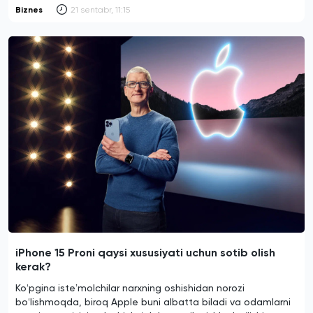
Biznes
21 sentabr, 11:15
iPhone 15 Proni qaysi xususiyati uchun sotib olish
kerak?
Koʻpgina isteʼmolchilar narxning oshishidan norozi
boʻlishmoqda, biroq Apple buni albatta biladi va odamlarni