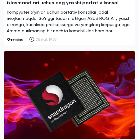
ixlosmandlari uchun eng yaxshi portativ konsol
Kompyuter oʻyinlari uchun portativ konsollar jadal
rivojlanmoqda. Soʻnggi taqdim etilgan ASUS ROG Ally yaxshi
ekranga, kuchliroq protsessorga va yengilroq korpusga ega.
Ammo qurilmaning bir nechta kamchiliklari ham bor.
Geyming
08 iyul, 19:55