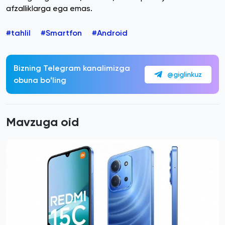
afzalliklarga ega emas.
#tahlil
#Smartfon
#Android
Bizning Telegram kanalimizga
@giglinkuz
obuna boʻling
Mavzuga oid