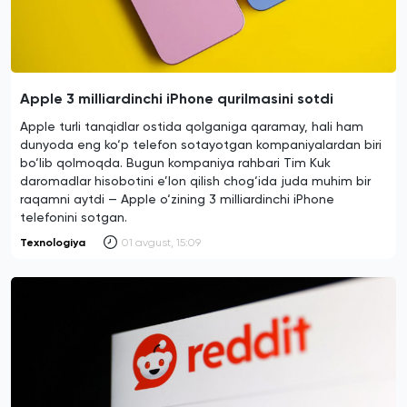
Apple 3 milliardinchi iPhone qurilmasini sotdi
Apple turli tanqidlar ostida qolganiga qaramay, hali ham
dunyoda eng ko‘p telefon sotayotgan kompaniyalardan biri
bo‘lib qolmoqda. Bugun kompaniya rahbari Tim Kuk
daromadlar hisobotini e’lon qilish chog‘ida juda muhim bir
raqamni aytdi — Apple o‘zining 3 milliardinchi iPhone
telefonini sotgan.
Texnologiya
01 avgust, 15:09