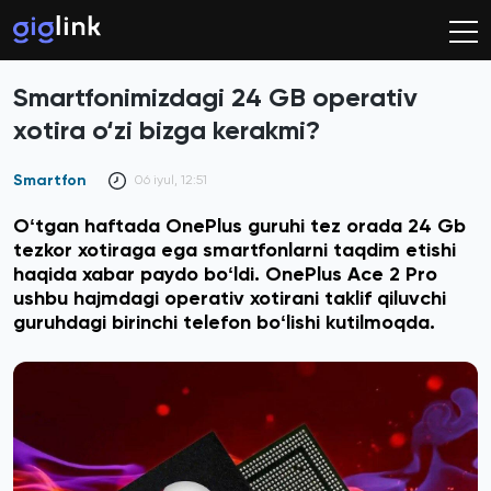
Smartfonimizdagi 24 GB operativ
xotira o‘zi bizga kerakmi?
Smartfon
06 iyul, 12:51
Oʻtgan haftada OnePlus guruhi tez orada 24 Gb
tezkor xotiraga ega smartfonlarni taqdim etishi
haqida xabar paydo boʻldi. OnePlus Ace 2 Pro
ushbu hajmdagi operativ xotirani taklif qiluvchi
guruhdagi birinchi telefon boʻlishi kutilmoqda.