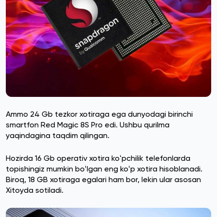
Ammo 24 Gb tezkor xotiraga ega dunyodagi birinchi
smartfon Red Magic 8S Pro edi. Ushbu qurilma
yaqindagina taqdim qilingan.
Hozirda 16 Gb operativ xotira koʻpchilik telefonlarda
topishingiz mumkin boʻlgan eng koʻp xotira hisoblanadi.
Biroq, 18 GB xotiraga egalari ham bor, lekin ular asosan
Xitoyda sotiladi.