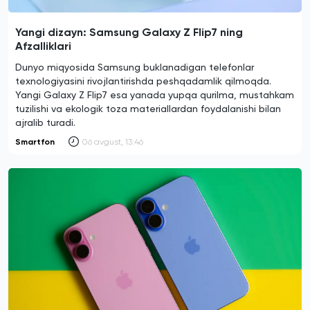
Yangi dizayn: Samsung Galaxy Z Flip7 ning
Afzalliklari
Dunyo miqyosida Samsung buklanadigan telefonlar
texnologiyasini rivojlantirishda peshqadamlik qilmoqda.
Yangi Galaxy Z Flip7 esa yanada yupqa qurilma, mustahkam
tuzilishi va ekologik toza materiallardan foydalanishi bilan
ajralib turadi.
Smartfon
06 avgust, 13:46