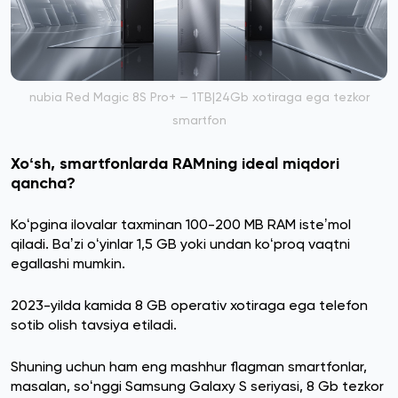
nubia Red Magic 8S Pro+ — 1TB|24Gb xotiraga ega tezkor
smartfon
Xoʻsh, smartfonlarda RAMning ideal miqdori
qancha?
Koʻpgina ilovalar taxminan 100-200 MB RAM isteʼmol
qiladi. Baʼzi oʻyinlar 1,5 GB yoki undan koʻproq vaqtni
egallashi mumkin.
2023-yilda kamida 8 GB operativ xotiraga ega telefon
sotib olish tavsiya etiladi.
Shuning uchun ham eng mashhur flagman smartfonlar,
masalan, soʻnggi Samsung Galaxy S seriyasi, 8 Gb tezkor