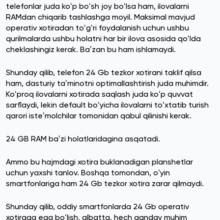
telefonlar juda koʻp boʻsh joy boʻlsa ham, ilovalarni
RAMdan chiqarib tashlashga moyil. Maksimal mavjud
operativ xotiradan toʻgʻri foydalanish uchun ushbu
qurilmalarda ushbu holatni har bir ilova asosida qoʻlda
cheklashingiz kerak. Baʼzan bu ham ishlamaydi.
Shunday qilib, telefon 24 Gb tezkor xotirani taklif qilsa
ham, dasturiy taʼminotni optimallashtirish juda muhimdir.
Koʻproq ilovalarni xotirada saqlash juda koʻp quvvat
sarflaydi, lekin default boʻyicha ilovalarni toʻxtatib turish
qarori isteʼmolchilar tomonidan qabul qilinishi kerak.
24 GB RAM baʼzi holatlaridagina asqatadi.
Ammo bu hajmdagi xotira buklanadigan planshetlar
uchun yaxshi tanlov. Boshqa tomondan, oʻyin
smartfonlariga ham 24 Gb tezkor xotira zarar qilmaydi.
Shunday qilib, oddiy smartfonlarda 24 Gb operativ
xotiraga ega boʻlish, albatta, hech qanday muhim