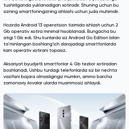
tushirilganda yuklanadigan xotiradir. Shuning uchun bu
sizning smartfoningizning ishlashi uchun juda muhimdir.
Hozirda Android 13 operatsion tizimida ishlash uchun 2
Gb operativ xotira minimal hisoblanadi. Bungacha bu
atigi 1 Gb edi. Shu kunlarda siz Android Go Edition bilan
taʼminlangan boshlangʻich darajadagi smartfonlarda
kam operativ xotirani topasiz.
Aksariyat byudjetli smartfonlar 4 Gb tezkor xotiradan
boshlanadi. Ushbu turdagi telefonlarda siz bir nechta
vazifani bajara olmasligingiz mumkin, ammo barcha
zamonaviy ilovalar ularda muammosiz ishlaydi.