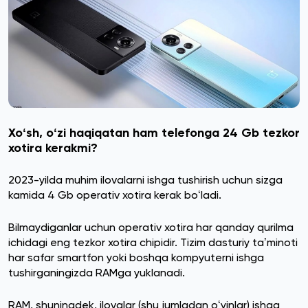
Xoʻsh, oʻzi haqiqatan ham telefonga 24 Gb tezkor
xotira kerakmi?
2023-yilda muhim ilovalarni ishga tushirish uchun sizga
kamida 4 Gb operativ xotira kerak boʻladi.
Bilmaydiganlar uchun operativ xotira har qanday qurilma
ichidagi eng tezkor xotira chipidir. Tizim dasturiy taʼminoti
har safar smartfon yoki boshqa kompyuterni ishga
tushirganingizda RAMga yuklanadi.
RAM, shuningdek, ilovalar (shu jumladan oʻyinlar) ishga