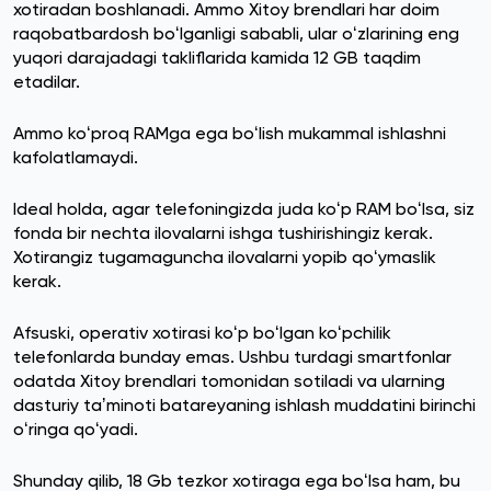
xotiradan boshlanadi. Ammo Xitoy brendlari har doim
raqobatbardosh boʻlganligi sababli, ular oʻzlarining eng
yuqori darajadagi takliflarida kamida 12 GB taqdim
etadilar.
Ammo koʻproq RAMga ega boʻlish mukammal ishlashni
kafolatlamaydi.
Ideal holda, agar telefoningizda juda koʻp RAM boʻlsa, siz
fonda bir nechta ilovalarni ishga tushirishingiz kerak.
Xotirangiz tugamaguncha ilovalarni yopib qoʻymaslik
kerak.
Afsuski, operativ xotirasi koʻp boʻlgan koʻpchilik
telefonlarda bunday emas. Ushbu turdagi smartfonlar
odatda Xitoy brendlari tomonidan sotiladi va ularning
dasturiy taʼminoti batareyaning ishlash muddatini birinchi
oʻringa qoʻyadi.
Shunday qilib, 18 Gb tezkor xotiraga ega boʻlsa ham, bu