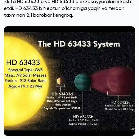
ikkita HD 63433 b va HD 63433 c ekzosayyoralarini kashf
etdi. HD 63433 b Neptun oʻlchamiga yaqin va Yerdan
taxminan 2,1 barobar kengroq.