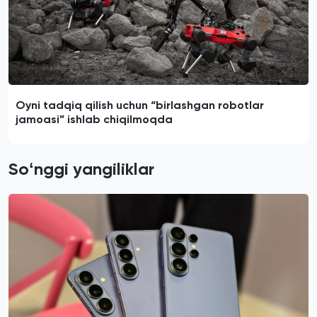
Oyni tadqiq qilish uchun “birlashgan robotlar
jamoasi” ishlab chiqilmoqda
Soʻnggi yangiliklar