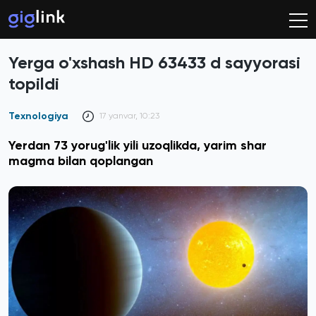
Yerga o'xshash HD 63433 d sayyorasi
topildi
Texnologiya
17 yanvar, 10:23
Yerdan 73 yorug'lik yili uzoqlikda, yarim shar
magma bilan qoplangan