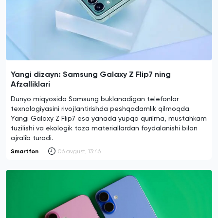
Yangi dizayn: Samsung Galaxy Z Flip7 ning
Afzalliklari
Dunyo miqyosida Samsung buklanadigan telefonlar
texnologiyasini rivojlantirishda peshqadamlik qilmoqda.
Yangi Galaxy Z Flip7 esa yanada yupqa qurilma, mustahkam
tuzilishi va ekologik toza materiallardan foydalanishi bilan
ajralib turadi.
Smartfon
06 avgust, 13:46