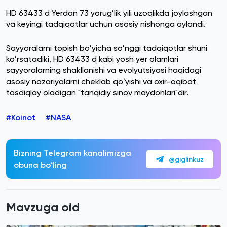
HD 63433 d Yerdan 73 yorugʻlik yili uzoqlikda joylashgan
va keyingi tadqiqotlar uchun asosiy nishonga aylandi.
Sayyoralarni topish boʻyicha soʻnggi tadqiqotlar shuni
koʻrsatadiki, HD 63433 d kabi yosh yer olamlari
sayyoralarning shakllanishi va evolyutsiyasi haqidagi
asosiy nazariyalarni cheklab qoʻyishi va oxir-oqibat
tasdiqlay oladigan "tanqidiy sinov maydonlari"dir.
#Koinot
#NASA
Bizning Telegram kanalimizga
@giglinkuz
obuna boʻling
Mavzuga oid