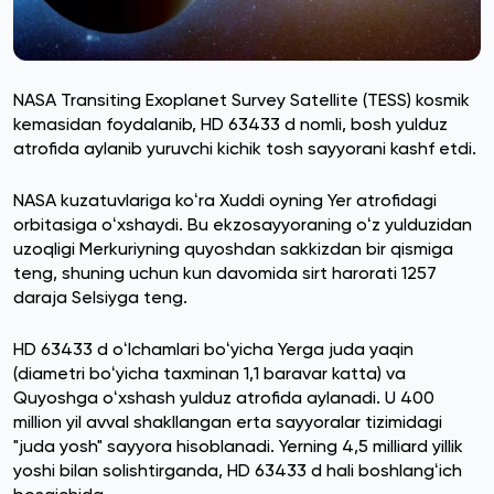
NASA Transiting Exoplanet Survey Satellite (TESS) kosmik
kemasidan foydalanib, HD 63433 d nomli, bosh yulduz
atrofida aylanib yuruvchi kichik tosh sayyorani kashf etdi.
NASA kuzatuvlariga koʻra Xuddi oyning Yer atrofidagi
orbitasiga oʻxshaydi. Bu ekzosayyoraning oʻz yulduzidan
uzoqligi Merkuriyning quyoshdan sakkizdan bir qismiga
teng, shuning uchun kun davomida sirt harorati 1257
daraja Selsiyga teng.
HD 63433 d oʻlchamlari boʻyicha Yerga juda yaqin
(diametri boʻyicha taxminan 1,1 baravar katta) va
Quyoshga oʻxshash yulduz atrofida aylanadi. U 400
million yil avval shakllangan erta sayyoralar tizimidagi
"juda yosh" sayyora hisoblanadi. Yerning 4,5 milliard yillik
yoshi bilan solishtirganda, HD 63433 d hali boshlangʻich