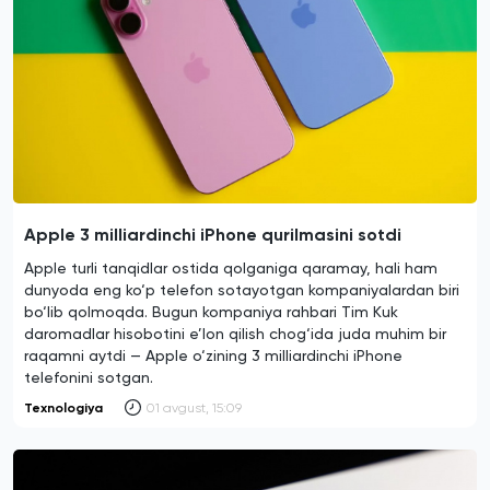
Apple 3 milliardinchi iPhone qurilmasini sotdi
Apple turli tanqidlar ostida qolganiga qaramay, hali ham
dunyoda eng ko‘p telefon sotayotgan kompaniyalardan biri
bo‘lib qolmoqda. Bugun kompaniya rahbari Tim Kuk
daromadlar hisobotini e’lon qilish chog‘ida juda muhim bir
raqamni aytdi — Apple o‘zining 3 milliardinchi iPhone
telefonini sotgan.
Texnologiya
01 avgust, 15:09