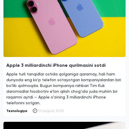
Apple 3 milliardinchi iPhone qurilmasini sotdi
Apple turli tanqidlar ostida qolganiga qaramay, hali ham
dunyoda eng ko‘p telefon sotayotgan kompaniyalardan biri
bo‘lib qolmoqda. Bugun kompaniya rahbari Tim Kuk
daromadlar hisobotini e’lon qilish chog‘ida juda muhim bir
raqamni aytdi — Apple o‘zining 3 milliardinchi iPhone
telefonini sotgan.
Texnologiya
01 avgust, 15:09