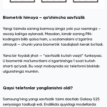
Biometrik himoya – qo‘shimcha xavfsizlik
Yangi tizimda sizning barmoq izingiz yoki yuz rasmingiz –
asosiy kalitga aylanadi. Masalan, kimdir sizning PIN-
kodingizni bilib qolsa ham, u sozlamalarni o‘zgartira
olmaydi — chunki yana biometrik tasdiqlash kerak bo‘ladi.
Yana bir foydali jihat — “xavfsizlik kutish vaqti” funksiyasi.
U biometrik ma’lumotlarni o‘zgartirishga 1 soat kutish
sharti qo‘yadi. Bu vaqt mobaynida siz telefonni bloklab
ulgurishingiz mumkin.
Qaysi telefonlar yangilanishni oldi?
Samsung’ning yangi xavfsizlik tizimi dastlab Galaxy S25
seriyasiga taalluqli edi. Endilikda quyidagi modellarda