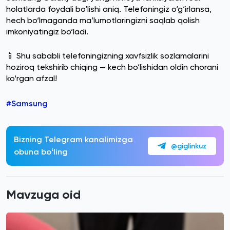
holatlarda foydali bo‘lishi aniq. Telefoningiz o‘g‘irlansa,
hech bo‘lmaganda ma’lumotlaringizni saqlab qolish
imkoniyatingiz bo‘ladi.
📱 Shu sababli telefoningizning xavfsizlik sozlamalarini
hoziroq tekshirib chiqing — kech bo‘lishidan oldin chorani
ko‘rgan afzal!
#Samsung
Bizning Telegram kanalimizga
@giglinkuz
obuna boʻling
Mavzuga oid