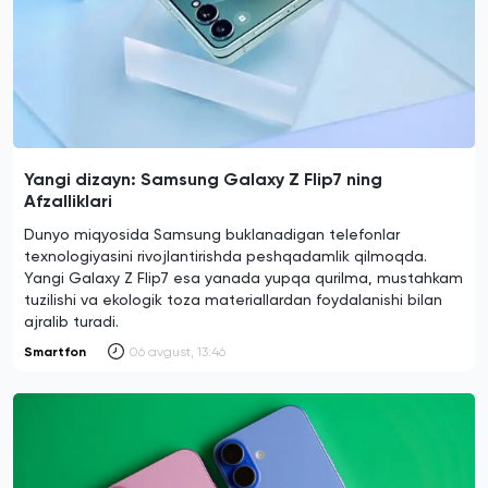
Yangi dizayn: Samsung Galaxy Z Flip7 ning
Afzalliklari
Dunyo miqyosida Samsung buklanadigan telefonlar
texnologiyasini rivojlantirishda peshqadamlik qilmoqda.
Yangi Galaxy Z Flip7 esa yanada yupqa qurilma, mustahkam
tuzilishi va ekologik toza materiallardan foydalanishi bilan
ajralib turadi.
Smartfon
06 avgust, 13:46