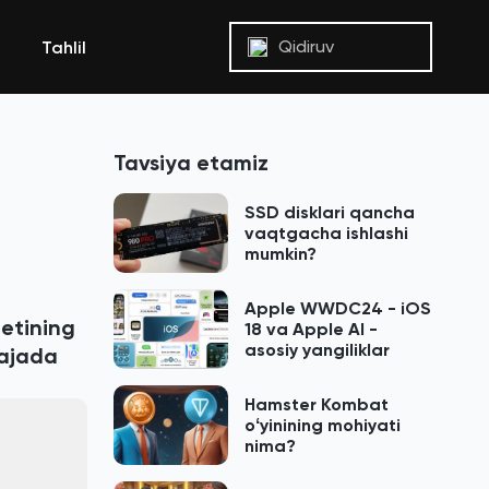
Qidiruv
Tahlil
Tavsiya etamiz
SSD disklari qancha
vaqtgacha ishlashi
mumkin?
Apple WWDC24 - iOS
letining
18 va Apple AI -
asosiy yangiliklar
rajada
Hamster Kombat
oʻyinining mohiyati
nima?