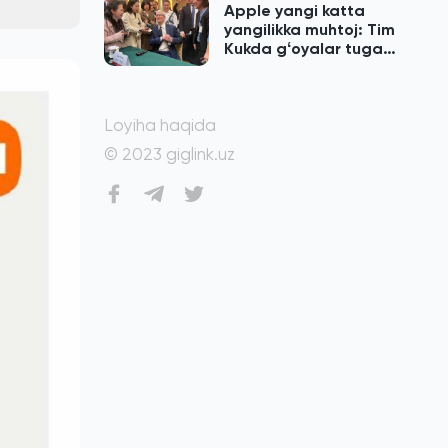
Apple yangi katta
yangilikka muhtoj: Tim
Kukda gʻoyalar tugab
qolgan
Loyiha haqida
© 2023 giglink.uz