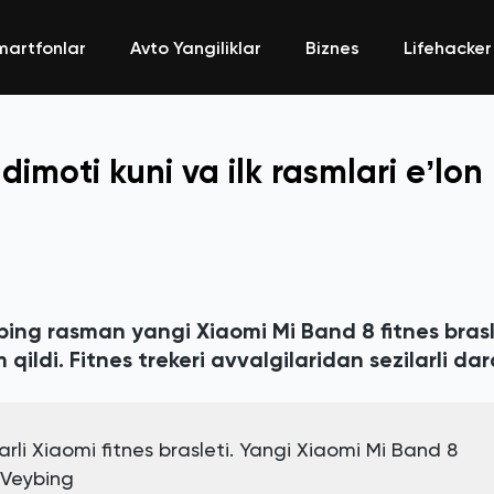
martfonlar
Avto Yangiliklar
Biznes
Lifehacker
imoti kuni va ilk rasmlari eʼlon
ing rasman yangi Xiaomi Mi Band 8 fitnes bras
qildi. Fitnes trekeri avvalgilaridan sezilarli da
rli Xiaomi fitnes brasleti. Yangi Xiaomi Mi Band 8
u Veybing