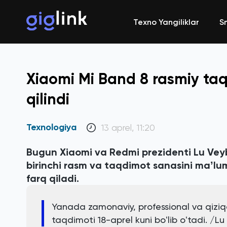
Texno Yangiliklar
S
Xiaomi Mi Band 8 rasmiy taqd
qilindi
Texnologiya
13 aprel, 11:20
Bugun Xiaomi va Redmi prezidenti Lu Veyb
birinchi rasm va taqdimot sanasini maʼlum 
farq qiladi.
Yanada zamonaviy, professional va qiziqa
taqdimoti 18-aprel kuni boʻlib oʻtadi. /L