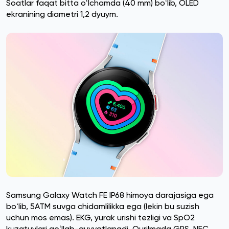
Soatlar faqat bitta oʻlchamda (40 mm) boʻlib, OLED
ekranining diametri 1,2 dyuym.
Samsung Galaxy Watch FE IP68 himoya darajasiga ega
boʻlib, 5ATM suvga chidamlilikka ega (lekin bu suzish
uchun mos emas). EKG, yurak urishi tezligi va SpO2
kuzatuvlari qoʻllab-quvvatlanadi. Qurilmada GPS, NFC,