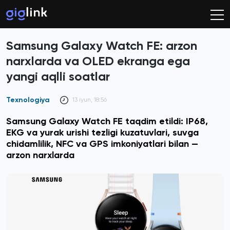
Samsung Galaxy Watch FE: arzon
narxlarda va OLED ekranga ega
yangi aqlli soatlar
Texnologiya
13 iyun, 18:56
Samsung Galaxy Watch FE taqdim etildi: IP68,
EKG va yurak urishi tezligi kuzatuvlari, suvga
chidamlilik, NFC va GPS imkoniyatlari bilan —
arzon narxlarda