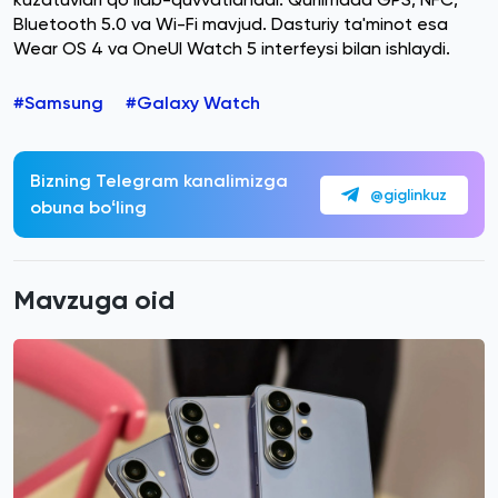
Bluetooth 5.0 va Wi-Fi mavjud. Dasturiy ta'minot esa
Wear OS 4 va OneUI Watch 5 interfeysi bilan ishlaydi.
#Samsung
#Galaxy Watch
Bizning Telegram kanalimizga
@giglinkuz
obuna boʻling
Mavzuga oid