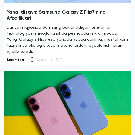
Yangi dizayn: Samsung Galaxy Z Flip7 ning
Afzalliklari
Dunyo miqyosida Samsung buklanadigan telefonlar
texnologiyasini rivojlantirishda peshqadamlik qilmoqda.
Yangi Galaxy Z Flip7 esa yanada yupqa qurilma, mustahkam
tuzilishi va ekologik toza materiallardan foydalanishi bilan
ajralib turadi.
Smartfon
06 avgust, 13:46