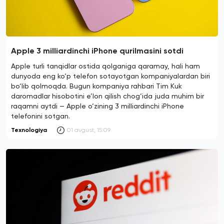
Apple 3 milliardinchi iPhone qurilmasini sotdi
Apple turli tanqidlar ostida qolganiga qaramay, hali ham
dunyoda eng ko‘p telefon sotayotgan kompaniyalardan biri
bo‘lib qolmoqda. Bugun kompaniya rahbari Tim Kuk
daromadlar hisobotini e’lon qilish chog‘ida juda muhim bir
raqamni aytdi — Apple o‘zining 3 milliardinchi iPhone
telefonini sotgan.
Texnologiya
01 avgust, 15:09