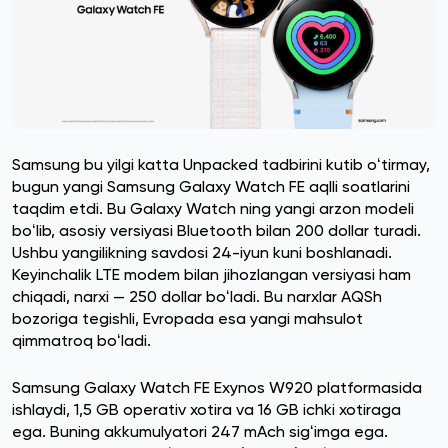
Samsung bu yilgi katta Unpacked tadbirini kutib oʻtirmay,
bugun yangi Samsung Galaxy Watch FE aqlli soatlarini
taqdim etdi. Bu Galaxy Watch ning yangi arzon modeli
boʻlib, asosiy versiyasi Bluetooth bilan 200 dollar turadi.
Ushbu yangilikning savdosi 24-iyun kuni boshlanadi.
Keyinchalik LTE modem bilan jihozlangan versiyasi ham
chiqadi, narxi — 250 dollar boʻladi. Bu narxlar AQSh
bozoriga tegishli, Evropada esa yangi mahsulot
qimmatroq boʻladi.
Samsung Galaxy Watch FE Exynos W920 platformasida
ishlaydi, 1,5 GB operativ xotira va 16 GB ichki xotiraga
ega. Buning akkumulyatori 247 mAch sigʻimga ega.