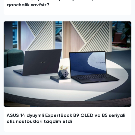
qanchalik xavfsiz?
ASUS 14 dyuymli ExpertBook B9 OLED va B5 seriyali
ofis noutbuklari taqdim etdi