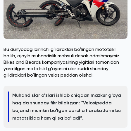
Bu dunyodagi birinchi gʻildiraklari boʻlingan mototsikl
boʻlib, ajoyib muhandislik mahsuli desak adashmaymiz.
Bikes and Beards kompaniyasining yigitlari tomonidan
yaratilgan mototsikl gʻoyasini ular xuddi shunday
gʻildiraklari boʻlingan velosipeddan olishdi.
Muhandislar oʻzlari ishlab chiqqan mazkur gʻoya
haqida shunday fikr bildirgan: “Velosipedda
bajarish mumkin boʻlgan barcha harakatlarni bu
mototsiklda ham qilsa boʻladi”.