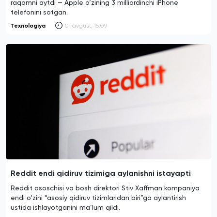
raqamni aytdi — Apple o‘zining 3 milliardinchi iPhone
telefonini sotgan.
Texnologiya
01 avgust, 15:09
Reddit endi qidiruv tizimiga aylanishni istayapti
Reddit asoschisi va bosh direktori Stiv Xaffman kompaniya
endi o‘zini “asosiy qidiruv tizimlaridan biri”ga aylantirish
ustida ishlayotganini ma’lum qildi.