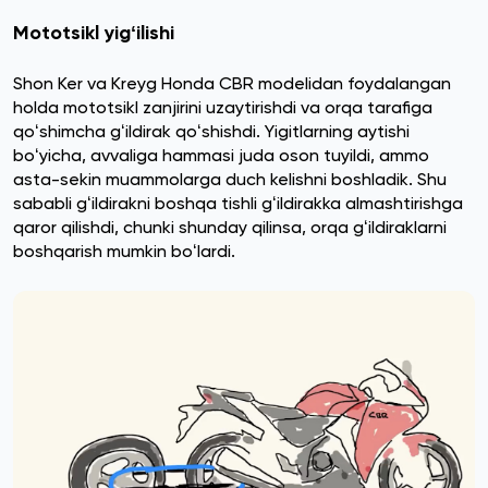
Mototsikl yigʻilishi
Shon Ker va Kreyg Honda CBR modelidan foydalangan
holda mototsikl zanjirini uzaytirishdi va orqa tarafiga
qoʻshimcha gʻildirak qoʻshishdi. Yigitlarning aytishi
boʻyicha, avvaliga hammasi juda oson tuyildi, ammo
asta-sekin muammolarga duch kelishni boshladik. Shu
sababli gʻildirakni boshqa tishli gʻildirakka almashtirishga
qaror qilishdi, chunki shunday qilinsa, orqa gʻildiraklarni
boshqarish mumkin boʻlardi.