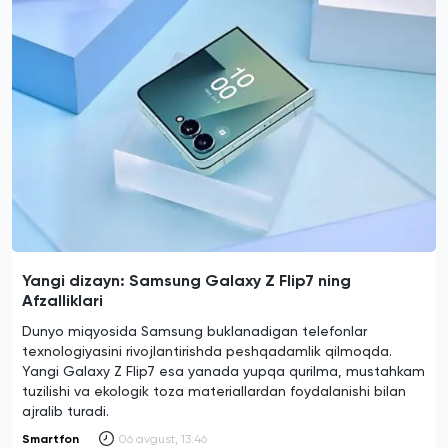
Yangi dizayn: Samsung Galaxy Z Flip7 ning
Afzalliklari
Dunyo miqyosida Samsung buklanadigan telefonlar
texnologiyasini rivojlantirishda peshqadamlik qilmoqda.
Yangi Galaxy Z Flip7 esa yanada yupqa qurilma, mustahkam
tuzilishi va ekologik toza materiallardan foydalanishi bilan
ajralib turadi.
Smartfon
06 avgust, 13:46