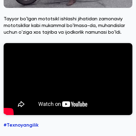
Tayyor boʻlgan mototsikl ishlashi jihatidan zamonaviy
mototsikllar kabi mukammal boʻlmasa-da, muhandislar
uchun oʻziga xos tajriba va ijodkorlik namunasi boʻldi.
#Texnoyangilik