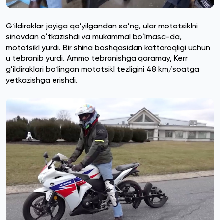
Gʻildiraklar joyiga qoʻyilgandan soʻng, ular mototsiklni
sinovdan oʻtkazishdi va mukammal boʻlmasa-da,
mototsikl yurdi. Bir shina boshqasidan kattaroqligi uchun
u tebranib yurdi. Ammo tebranishga qaramay, Kerr
gʻildiraklari boʻlingan mototsikl tezligini 48 km/soatga
yetkazishga erishdi.