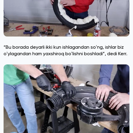
“Bu borada deyarli ikki kun ishlagandan soʻng, ishlar biz
oʻylagandan ham yaxshiroq boʻlishni boshladi”, dedi Kerr.