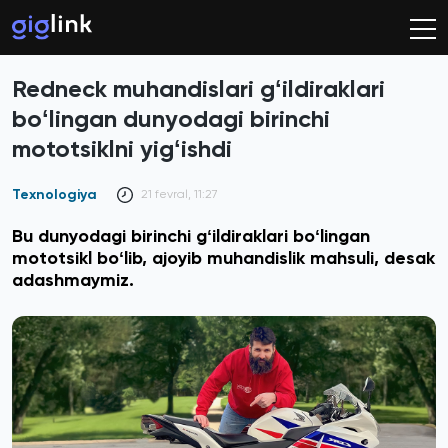
Redneck muhandislari gʻildiraklari
boʻlingan dunyodagi birinchi
mototsiklni yigʻishdi
Texnologiya
21 fevral, 11:27
Bu dunyodagi birinchi gʻildiraklari boʻlingan
mototsikl boʻlib, ajoyib muhandislik mahsuli, desak
adashmaymiz.