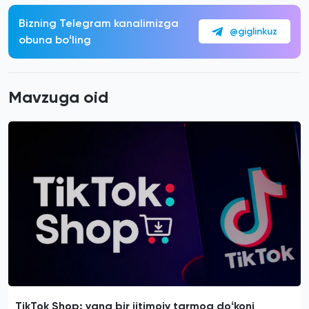
Bizning Telegram kanalimizga
@giglinkuz
obuna boʻling
Mavzuga oid
TikTok Shop: yana bir ijtimoiy tarmoq doʻkoni