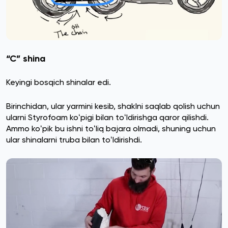
“C” shina
Keyingi bosqich shinalar edi.
Birinchidan, ular yarmini kesib, shaklni saqlab qolish uchun
ularni Styrofoam koʻpigi bilan toʻldirishga qaror qilishdi.
Ammo koʻpik bu ishni toʻliq bajara olmadi, shuning uchun
ular shinalarni truba bilan toʻldirishdi.