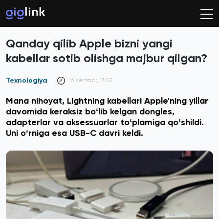
Qanday qilib Apple bizni yangi
kabellar sotib olishga majbur qilgan?
Texnologiya
16 sentabr, 17:02
Mana nihoyat, Lightning kabellari Apple'ning yillar
davomida keraksiz boʻlib kelgan dongles,
adapterlar va aksessuarlar toʻplamiga qoʻshildi.
Uni oʻrniga esa USB-C davri keldi.