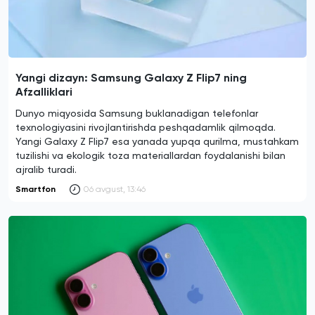
Yangi dizayn: Samsung Galaxy Z Flip7 ning
Afzalliklari
Dunyo miqyosida Samsung buklanadigan telefonlar
texnologiyasini rivojlantirishda peshqadamlik qilmoqda.
Yangi Galaxy Z Flip7 esa yanada yupqa qurilma, mustahkam
tuzilishi va ekologik toza materiallardan foydalanishi bilan
ajralib turadi.
Smartfon
06 avgust, 13:46