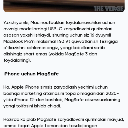
Yaxshiyamki, Mac noutbuklari foydalanuvchilari uchun
avvalgi modellardagi USB-C zaryadlovchi qurilmalari
asosan yaxshi ishlaydi, shuning uchun siz 16 dyuymli
MacBook Pro'ni maksimal 140 Vt quvvatlanish tezligiga
o'tkazishni xohlamasangiz, yangi kabellarni sotib
olishingiz shart emas (yokida MagSafe 3 dan
foydalaning).
iPhone uchun MagSafe
Ha, Apple iPhone simsiz zaryadlash yechimi uchun
boshqa marketing atamasini topa olmaganidan 2020-
yilda iPhone 12-dan boshlab, MagSafe aksessuarlarning
yangi toifasini ishlab chiqdi.
Hozirda koʻplab MagSafe zaryadlovchi qurilmalari mavjud,
ammo faqat Apple tomonidan tasdiqlangan