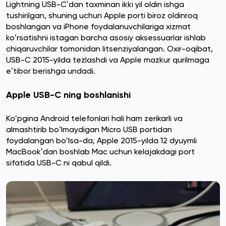
Lightning USB-Cʼdan taxminan ikki yil oldin ishga
tushirilgan, shuning uchun Apple porti biroz oldinroq
boshlangan va iPhone foydalanuvchilariga xizmat
koʻrsatishni istagan barcha asosiy aksessuarlar ishlab
chiqaruvchilar tomonidan litsenziyalangan. Oxir-oqibat,
USB-C 2015-yilda tezlashdi va Apple mazkur qurilmaga
eʼtibor berishga undadi.
Apple USB-C ning boshlanishi
Koʻpgina Android telefonlari hali ham zerikarli va
almashtirib boʻlmaydigan Micro USB portidan
foydalangan boʻlsa-da, Apple 2015-yilda 12 dyuymli
MacBookʼdan boshlab Mac uchun kelajakdagi port
sifatida USB-C ni qabul qildi.