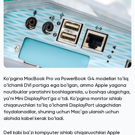
Koʻpgina MacBook Pro va PowerBook G4 modellari toʻliq
oʻlchamli DVI portiga ega boʻlgan, ammo Apple yagona
noutbuklar yaratishni boshlaganida, u boshqa ulagichga,
yaʼni Mini DisplayPort'ga oʻtdi. Koʻpgina monitor ishlab
chiqaruvchilari toʻliq oʻlchamli DisplayPort ulagichidan
foydalanadilar, shuning uchun Macʼga ulanish uchun
alohida kabel kerak boʻladi.
Dell kabi baʼzi kompyuter ishlab chiqaruvchilari Apple