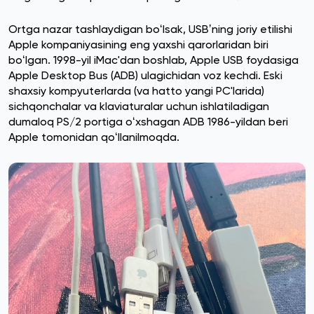
Ortga nazar tashlaydigan boʻlsak, USBʼning joriy etilishi
Apple kompaniyasining eng yaxshi qarorlaridan biri
boʻlgan. 1998-yil iMac'dan boshlab, Apple USB foydasiga
Apple Desktop Bus (ADB) ulagichidan voz kechdi. Eski
shaxsiy kompyuterlarda (va hatto yangi PC'larida)
sichqonchalar va klaviaturalar uchun ishlatiladigan
dumaloq PS/2 portiga oʻxshagan ADB 1986-yildan beri
Apple tomonidan qoʻllanilmoqda.