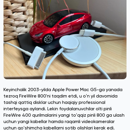
Keyinchalik 2003-yilda Apple Power Mac G5-ga yanada
tezroq FireWire 800'ni taqdim etdi, u oʻn yil davomida
tashqi qattiq disklar uchun haqiqiy professional
interfeysga aylandi. Lekin foydalanuvchilar olti pinli
FireWire 400 qurilmalarini yangi toʻqqiz pinli 800 ga ulash
uchun yangi kabellar hamda raqamli videokameralar
uchun qoʻshimcha kabellarni sotib olishlari kerak edi.