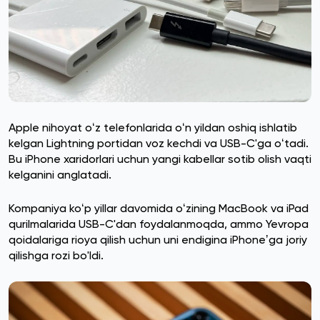
Apple nihoyat oʻz telefonlarida oʻn yildan oshiq ishlatib
kelgan Lightning portidan voz kechdi va USB-C'ga oʻtadi.
Bu iPhone xaridorlari uchun yangi kabellar sotib olish vaqti
kelganini anglatadi.
Kompaniya koʻp yillar davomida oʻzining MacBook va iPad
qurilmalarida USB-C'dan foydalanmoqda, ammo Yevropa
qoidalariga rioya qilish uchun uni endigina iPhoneʼga joriy
qilishga rozi bo'ldi.