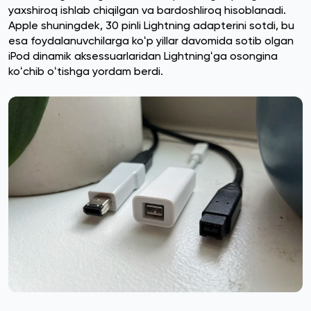
yaxshiroq ishlab chiqilgan va bardoshliroq hisoblanadi.
Apple shuningdek, 30 pinli Lightning adapterini sotdi, bu
esa foydalanuvchilarga koʻp yillar davomida sotib olgan
iPod dinamik aksessuarlaridan Lightningʻga osongina
koʻchib oʻtishga yordam berdi.