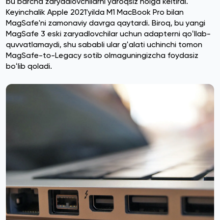
bu barcha zaryadlovchilarni yaroqsiz holga keltirdi.
Keyinchalik Apple 2021'yilda M1 MacBook Pro bilan
MagSafe'ni zamonaviy davrga qaytardi. Biroq, bu yangi
MagSafe 3 eski zaryadlovchilar uchun adapterni qoʻllab-
quvvatlamaydi, shu sababli ular gʻalati uchinchi tomon
MagSafe-to-Legacy sotib olmaguningizcha foydasiz
boʻlib qoladi.