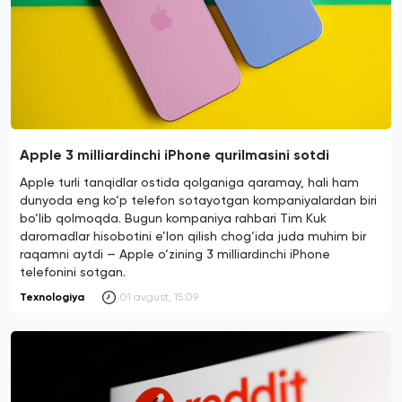
Apple 3 milliardinchi iPhone qurilmasini sotdi
Apple turli tanqidlar ostida qolganiga qaramay, hali ham
dunyoda eng ko‘p telefon sotayotgan kompaniyalardan biri
bo‘lib qolmoqda. Bugun kompaniya rahbari Tim Kuk
daromadlar hisobotini e’lon qilish chog‘ida juda muhim bir
raqamni aytdi — Apple o‘zining 3 milliardinchi iPhone
telefonini sotgan.
Texnologiya
01 avgust, 15:09