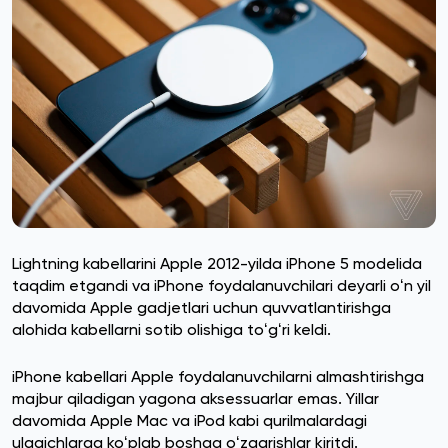
Lightning kabellarini Apple 2012-yilda iPhone 5 modelida
taqdim etgandi va iPhone foydalanuvchilari deyarli oʻn yil
davomida Apple gadjetlari uchun quvvatlantirishga
alohida kabellarni sotib olishiga toʻgʻri keldi.
iPhone kabellari Apple foydalanuvchilarni almashtirishga
majbur qiladigan yagona aksessuarlar emas. Yillar
davomida Apple Mac va iPod kabi qurilmalardagi
ulagichlarga koʻplab boshqa oʻzgarishlar kiritdi.