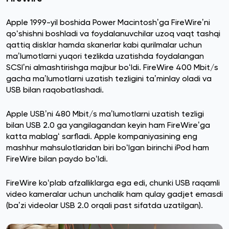
Apple 1999-yil boshida Power Macintoshʼga FireWireʼni
qoʻshishni boshladi va foydalanuvchilar uzoq vaqt tashqi
qattiq disklar hamda skanerlar kabi qurilmalar uchun
maʼlumotlarni yuqori tezlikda uzatishda foydalangan
SCSIʼni almashtirishga majbur boʻldi. FireWire 400 Mbit/s
gacha maʼlumotlarni uzatish tezligini taʼminlay oladi va
USB bilan raqobatlashadi.
Apple USBʼni 480 Mbit/s maʼlumotlarni uzatish tezligi
bilan USB 2.0 ga yangilagandan keyin ham FireWireʼga
katta mablagʻ sarfladi. Apple kompaniyasining eng
mashhur mahsulotlaridan biri boʻlgan birinchi iPod ham
FireWire bilan paydo boʻldi.
FireWire koʻplab afzalliklarga ega edi, chunki USB raqamli
video kameralar uchun unchalik ham qulay gadjet emasdi
(baʼzi videolar USB 2.0 orqali past sifatda uzatilgan).