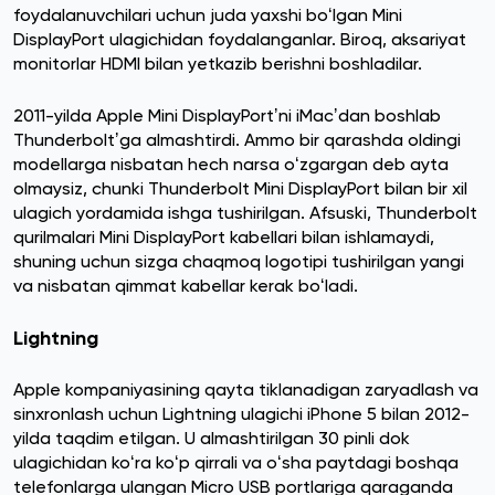
foydalanuvchilari uchun juda yaxshi boʻlgan Mini
DisplayPort ulagichidan foydalanganlar. Biroq, aksariyat
monitorlar HDMI bilan yetkazib berishni boshladilar.
2011-yilda Apple Mini DisplayPortʼni iMacʼdan boshlab
Thunderboltʼga almashtirdi. Ammo bir qarashda oldingi
modellarga nisbatan hech narsa oʻzgargan deb ayta
olmaysiz, chunki Thunderbolt Mini DisplayPort bilan bir xil
ulagich yordamida ishga tushirilgan. Afsuski, Thunderbolt
qurilmalari Mini DisplayPort kabellari bilan ishlamaydi,
shuning uchun sizga chaqmoq logotipi tushirilgan yangi
va nisbatan qimmat kabellar kerak boʻladi.
Lightning
Apple kompaniyasining qayta tiklanadigan zaryadlash va
sinxronlash uchun Lightning ulagichi iPhone 5 bilan 2012-
yilda taqdim etilgan. U almashtirilgan 30 pinli dok
ulagichidan koʻra koʻp qirrali va oʻsha paytdagi boshqa
telefonlarga ulangan Micro USB portlariga qaraganda