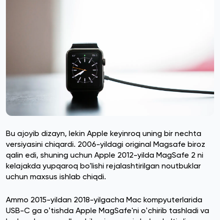
Bu ajoyib dizayn, lekin Apple keyinroq uning bir nechta
versiyasini chiqardi. 2006-yildagi original Magsafe biroz
qalin edi, shuning uchun Apple 2012-yilda MagSafe 2 ni
kelajakda yupqaroq bo'lishi rejalashtirilgan noutbuklar
uchun maxsus ishlab chiqdi.
Ammo 2015-yildan 2018-yilgacha Mac kompyuterlarida
USB-C ga oʻtishda Apple MagSafe'ni oʻchirib tashladi va