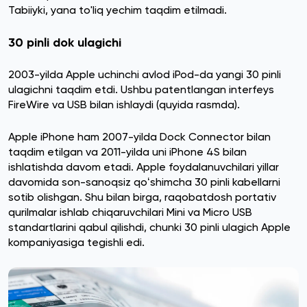
Tabiiyki, yana to'liq yechim taqdim etilmadi.
30 pinli dok ulagichi
2003-yilda Apple uchinchi avlod iPod-da yangi 30 pinli
ulagichni taqdim etdi. Ushbu patentlangan interfeys
FireWire va USB bilan ishlaydi (quyida rasmda).
Apple iPhone ham 2007-yilda Dock Connector bilan
taqdim etilgan va 2011-yilda uni iPhone 4S bilan
ishlatishda davom etadi. Apple foydalanuvchilari yillar
davomida son-sanoqsiz qoʻshimcha 30 pinli kabellarni
sotib olishgan. Shu bilan birga, raqobatdosh portativ
qurilmalar ishlab chiqaruvchilari Mini va Micro USB
standartlarini qabul qilishdi, chunki 30 pinli ulagich Apple
kompaniyasiga tegishli edi.