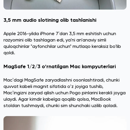
3,5 mm audio slotining olib tashlanishi
Apple 2016-yilda iPhone 7ʼdan 3,5 mm eshitish uchun
razyomini olib tashlagan edi, ya'ni an'anaviy simli
quloqchinlar "ayfonchilar uchun" mutlaqo keraksiz bo'lib
qoldi.
MagSafe 1/2/3 oʻrnatilgan Mac kompyuterlari
Macʼdagi MagSafe zaryadlashni osonlashtiradi, chunki
quvvat kabeli magnit sifatida oʻz joyiga tushib,
Macʼingizni zaryad qilish uchun Pogo pinlarini kerakli joyga
ulaydi. Agar kimdir kabelga qoqilib qolsa, MacBook
stoldan tushmaydi, chunki sim shunchaki uzilib qoladi.