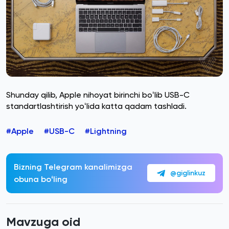
Shunday qilib, Apple nihoyat birinchi boʻlib USB-C
standartlashtirish yoʻlida katta qadam tashladi.
#Apple
#USB-C
#Lightning
Bizning Telegram kanalimizga
@giglinkuz
obuna boʻling
Mavzuga oid