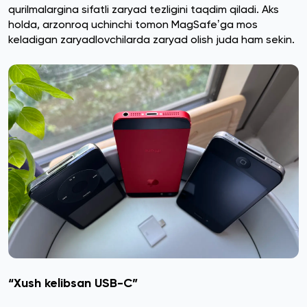
qurilmalargina sifatli zaryad tezligini taqdim qiladi. Aks
holda, arzonroq uchinchi tomon MagSafeʼga mos
keladigan zaryadlovchilarda zaryad olish juda ham sekin.
“Xush kelibsan USB-C”