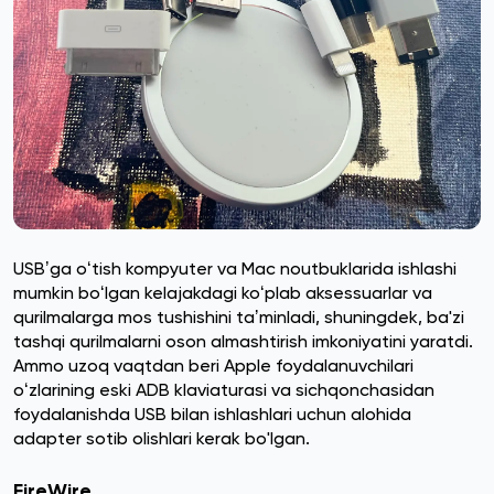
USBʼga oʻtish kompyuter va Mac noutbuklarida ishlashi
mumkin boʻlgan kelajakdagi koʻplab aksessuarlar va
qurilmalarga mos tushishini taʼminladi, shuningdek, ba'zi
tashqi qurilmalarni oson almashtirish imkoniyatini yaratdi.
Ammo uzoq vaqtdan beri Apple foydalanuvchilari
oʻzlarining eski ADB klaviaturasi va sichqonchasidan
foydalanishda USB bilan ishlashlari uchun alohida
adapter sotib olishlari kerak bo'lgan.
FireWire