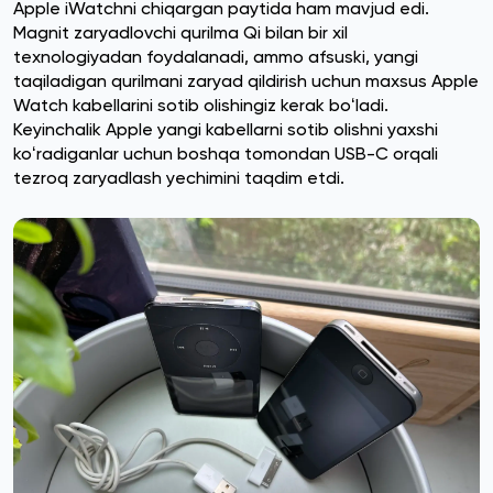
Apple iWatchni chiqargan paytida ham mavjud edi.
Magnit zaryadlovchi qurilma Qi bilan bir xil
texnologiyadan foydalanadi, ammo afsuski, yangi
taqiladigan qurilmani zaryad qildirish uchun maxsus Apple
Watch kabellarini sotib olishingiz kerak boʻladi.
Keyinchalik Apple yangi kabellarni sotib olishni yaxshi
koʻradiganlar uchun boshqa tomondan USB-C orqali
tezroq zaryadlash yechimini taqdim etdi.