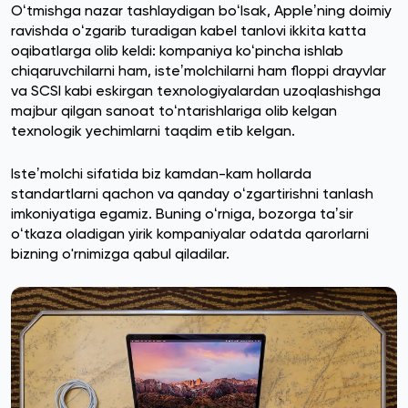
Oʻtmishga nazar tashlaydigan boʻlsak, Appleʼning doimiy
ravishda oʻzgarib turadigan kabel tanlovi ikkita katta
oqibatlarga olib keldi: kompaniya koʻpincha ishlab
chiqaruvchilarni ham, isteʼmolchilarni ham floppi drayvlar
va SCSI kabi eskirgan texnologiyalardan uzoqlashishga
majbur qilgan sanoat toʻntarishlariga olib kelgan
texnologik yechimlarni taqdim etib kelgan.
Isteʼmolchi sifatida biz kamdan-kam hollarda
standartlarni qachon va qanday oʻzgartirishni tanlash
imkoniyatiga egamiz. Buning oʻrniga, bozorga taʼsir
oʻtkaza oladigan yirik kompaniyalar odatda qarorlarni
bizning o'rnimizga qabul qiladilar.