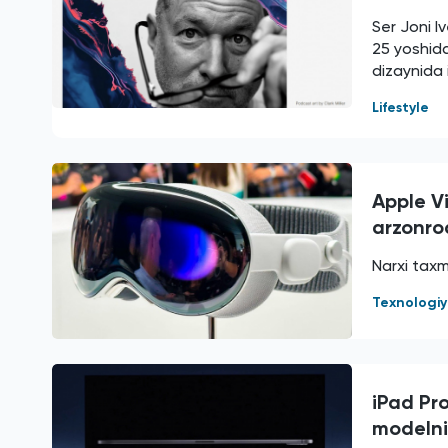
Ser Joni I
25 yoshida
dizaynida 
Lifestyle
Apple Vi
arzonro
Narxi taxm
Texnologi
iPad Pr
modelni