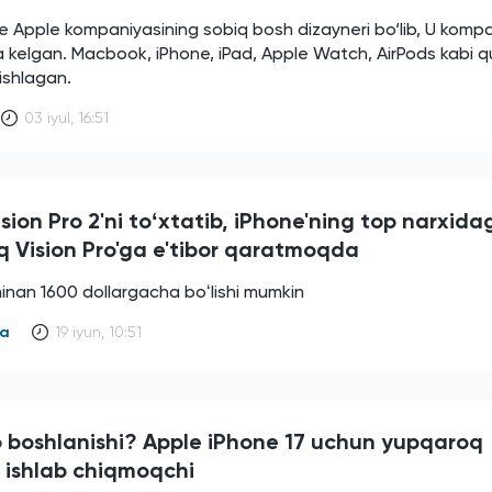
ve Apple kompaniyasining sobiq bosh dizayneri bo‘lib, U kom
 kelgan. Macbook, iPhone, iPad, Apple Watch, AirPods kabi qu
ishlagan.
03 iyul, 16:51
sion Pro 2'ni toʻxtatib, iPhone'ning top narxida
q Vision Pro'ga e'tibor qaratmoqda
inan 1600 dollargacha boʻlishi mumkin
ya
19 iyun, 10:51
o boshlanishi? Apple iPhone 17 uchun yupqaroq
 ishlab chiqmoqchi