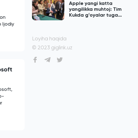
Apple yangi katta
yangilikka muhtoj: Tim
Kukda gʻoyalar tugab
 on
qolgan
 Ijodiy
Loyiha haqida
© 2023 giglink.uz
osoft
osoft,
b-
r