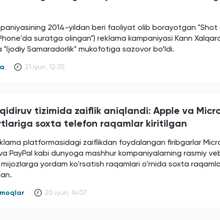
aniyasining 2014-yildan beri faoliyat olib borayotgan "Shot
iPhone'da suratga olingan") reklama kampaniyasi Kann Xalqaro
a "Ijodiy Samaradorlik" mukofotiga sazovor bo‘ldi.
ya
21 iyun, 12:35
idiruv tizimida zaiflik aniqlandi: Apple va Micr
tlariga soxta telefon raqamlar kiritilgan
lama platformasidagi zaiflikdan foydalangan firibgarlar Micr
 va PayPal kabi dunyoga mashhur kompaniyalarning rasmiy ve
 mijozlarga yordam ko'rsatish raqamlari o'rnida soxta raqamla
gan.
armoqlar
20 iyun, 14:07