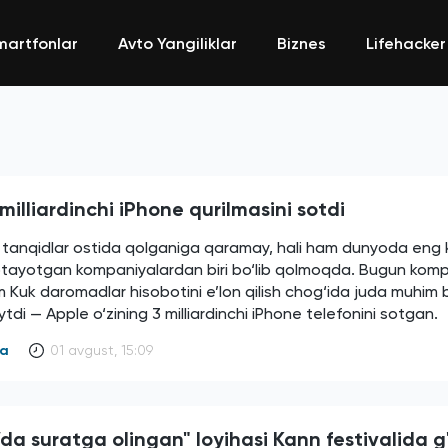
martfonlar
Avto Yangiliklar
Biznes
Lifehacker
milliardinchi iPhone qurilmasini sotdi
i tanqidlar ostida qolganiga qaramay, hali ham dunyoda eng 
otayotgan kompaniyalardan biri bo‘lib qolmoqda. Bugun kom
m Kuk daromadlar hisobotini e’lon qilish chog‘ida juda muhim b
tdi — Apple o‘zining 3 milliardinchi iPhone telefonini sotgan.
ya
01 avgust, 15:09
da suratga olingan" loyihasi Kann festivalida g'