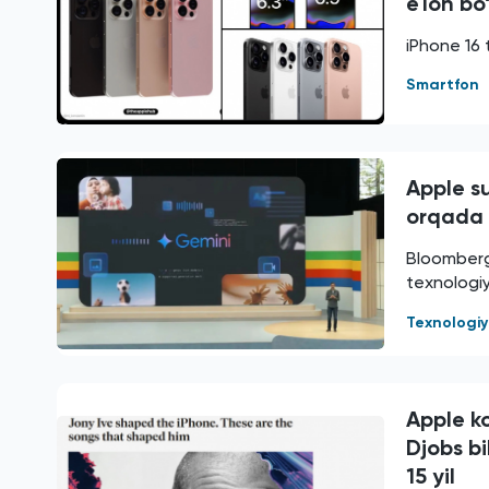
e'lon bo
iPhone 16 
Smartfon
Apple su
orqada
Bloomberg 
texnologiy
Texnologi
Apple k
Djobs bi
15 yil