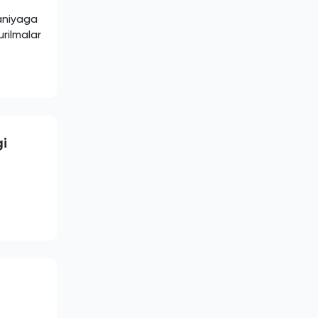
paniyaga
rilmalar
gi