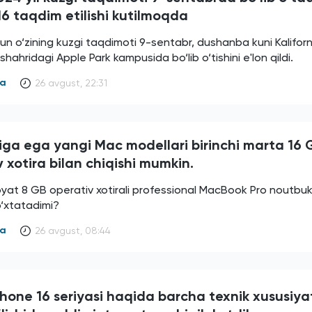
16 taqdim etilishi kutilmoqda
n o‘zining kuzgi taqdimoti 9-sentabr, dushanba kuni Kalifor
shahridagi Apple Park kampusida bo‘lib o‘tishini e'lon qildi.
ya
26 avgust, 22:31
iga ega yangi Mac modellari birinchi marta 16 
 xotira bilan chiqishi mumkin.
yat 8 GB operativ xotirali professional MacBook Pro noutbukl
o‘xtatadimi?
ya
26 avgust, 08:44
hone 16 seriyasi haqida barcha texnik xususiyat