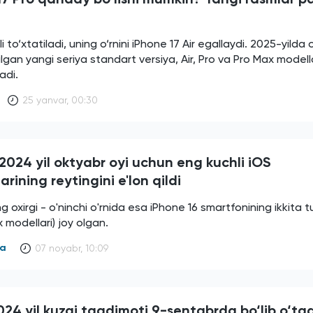
 to‘xtatiladi, uning o‘rnini iPhone 17 Air egallaydi. 2025-yilda c
rilgan yangi seriya standart versiya, Air, Pro va Pro Max model
adi.
25 yanvar, 00:30
2024 yil oktyabr oyi uchun eng kuchli iOS
arining reytingini e'lon qildi
g oxirgi - o'ninchi o'rnida esa iPhone 16 smartfonining ikkita tu
 modellari) joy olgan.
ya
07 noyabr, 10:09
24 yil kuzgi taqdimoti 9-sentabrda bo‘lib o‘tad