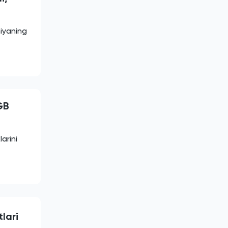
niyaning
GB
arini
lari