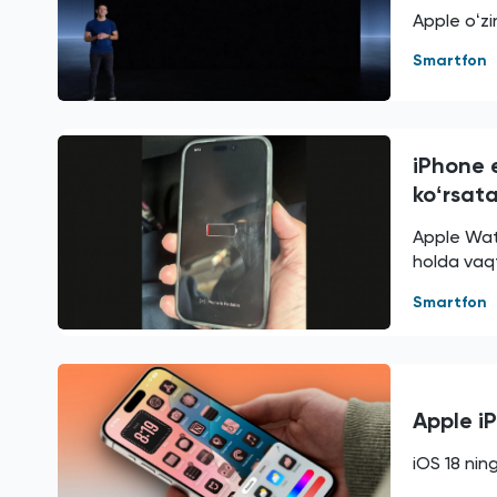
Apple oʻz
Smartfon
iPhone 
koʻrsata
Apple Wat
holda vaqt
Smartfon
Apple i
iOS 18 nin