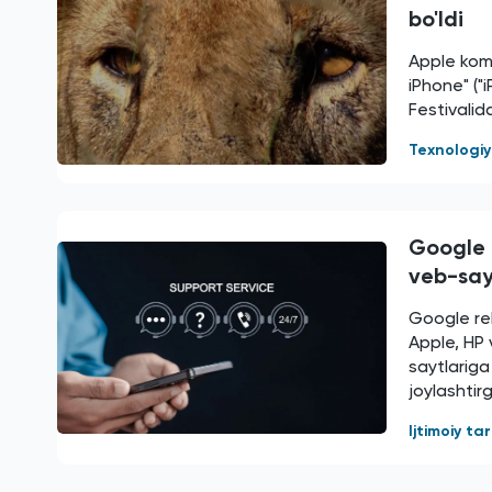
bo'ldi
Apple komp
iPhone" ("
Festivalid
Texnologi
Google q
veb-say
Google rek
Apple, HP
saytlariga
joylashtir
Ijtimoiy t