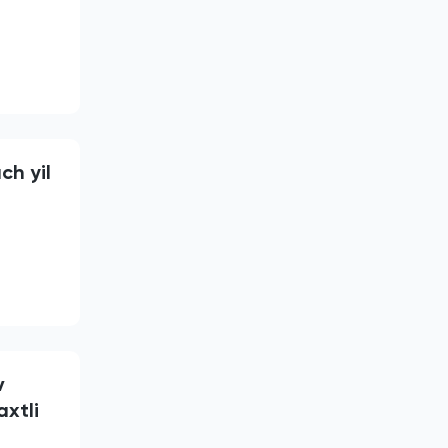
ch yil
v
axtli