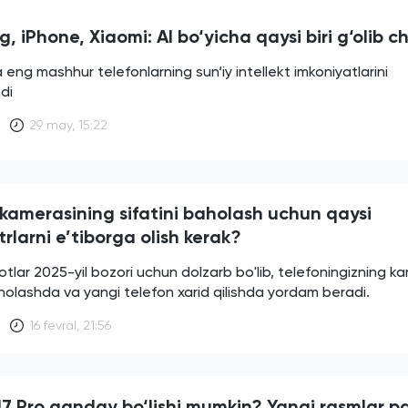
 iPhone, Xiaomi: AI bo‘yicha qaysi biri g‘olib c
 eng mashhur telefonlarning sun‘iy intellekt imkoniyatlarini
di
29 may, 15:22
 kamerasining sifatini baholash uchun qaysi
larni e’tiborga olish kerak?
tlar 2025-yil bozori uchun dolzarb bo'lib, telefoningizning k
aholashda va yangi telefon xarid qilishda yordam beradi.
16 fevral, 21:56
17 Pro qanday bo‘lishi mumkin? Yangi rasmlar 