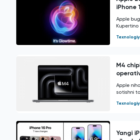
iPhone 
Apple bugu
Kupertino 
Texnologi
M4 chip
operativ
Apple niho
sotishni t
Texnologi
Yangi iP