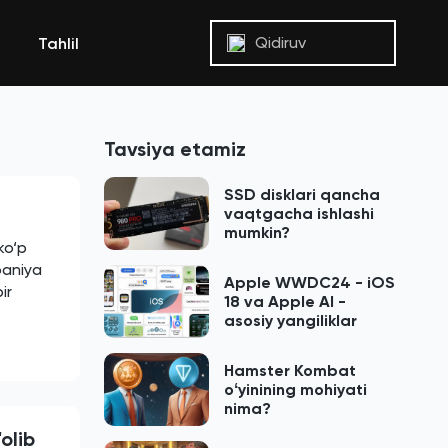
Qidiruv
Tahlil
Tavsiya etamiz
SSD disklari qancha
vaqtgacha ishlashi
mumkin?
ko‘p
paniya
Apple WWDC24 - iOS
ir
18 va Apple AI -
asosiy yangiliklar
Hamster Kombat
oʻyinining mohiyati
nima?
olib