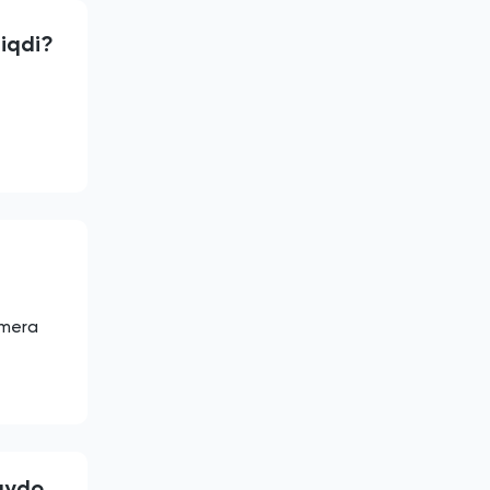
hiqdi?
amera
paydo