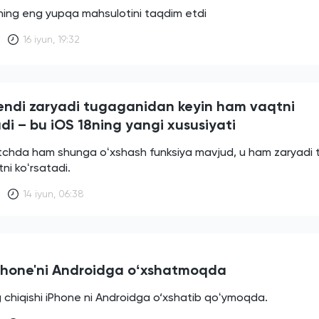
ining eng yupqa mahsulotini taqdim etdi
16 iyun, 19:32
endi zaryadi tugaganidan keyin ham vaqtni
di – bu iOS 18ning yangi xususiyati
chda ham shunga oʻxshash funksiya mavjud, u ham zaryadi
ni koʻrsatadi.
14 iyun, 06:38
Phone'ni Androidga oʻxshatmoqda
g chiqishi iPhone ni Androidga o‘xshatib qoʻymoqda.