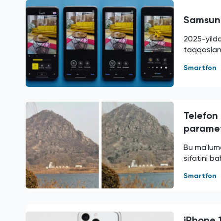
Samsung,
2025-yilda
taqqoslan
Smartfon
Telefon
parametr
Bu ma'lumo
sifatini b
Smartfon
iPhone 