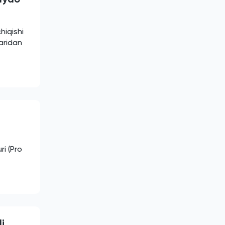
hiqishi
laridan
ri (Pro
i,