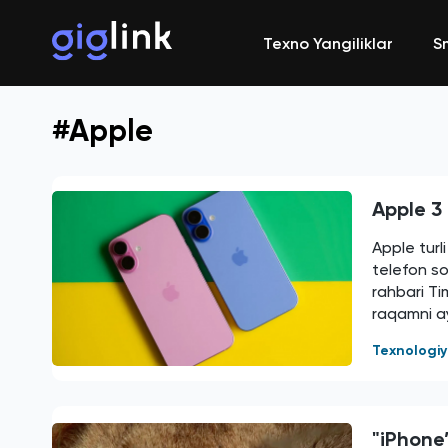
Texno Yangiliklar
S
#Apple
Apple 3 
Apple turl
telefon s
rahbari Ti
raqamni ay
Texnologi
"iPhone’