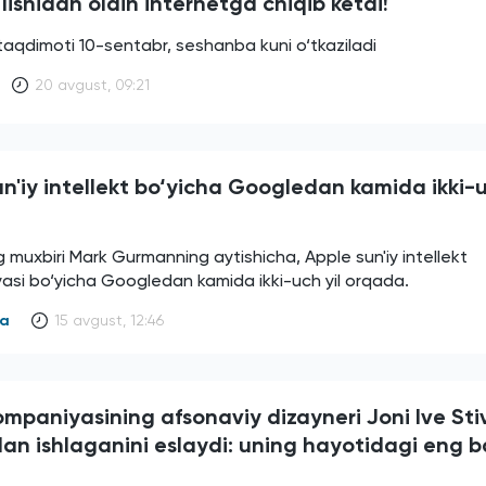
‘lishidan oldin internetga chiqib ketdi!
taqdimoti 10-sentabr, seshanba kuni o‘tkaziladi
20 avgust, 09:21
n'iy intellekt bo‘yicha Googledan kamida ikki-u
muxbiri Mark Gurmanning aytishicha, Apple sun'iy intellekt
asi bo‘yicha Googledan kamida ikki-uch yil orqada.
ya
15 avgust, 12:46
ompaniyasining afsonaviy dizayneri Joni Ive Sti
lan ishlaganini eslaydi: uning hayotidagi eng b