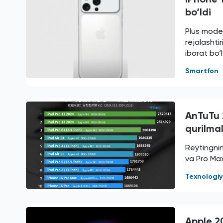
bo‘ldi
Plus modeli
rejalashti
iborat bo‘l
Smartfon
AnTuTu 
qurilmal
Reytingnin
va Pro Max
Texnologi
Apple 20