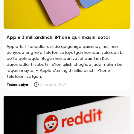
Apple 3 milliardinchi iPhone qurilmasini sotdi
Apple turli tanqidlar ostida qolganiga qaramay, hali ham
dunyoda eng ko‘p telefon sotayotgan kompaniyalardan biri
bo‘lib qolmoqda. Bugun kompaniya rahbari Tim Kuk
daromadlar hisobotini e’lon qilish chog‘ida juda muhim bir
raqamni aytdi — Apple o‘zining 3 milliardinchi iPhone
telefonini sotgan.
Texnologiya
01 avgust, 15:09