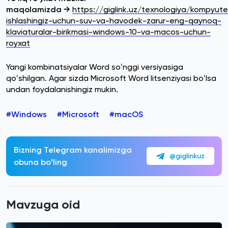
maqolamizda →
https://giglink.uz/texnologiya/kompyut
ishlashingiz-uchun-suv-va-havodek-zarur-eng-qaynoq-
klaviaturalar-birikmasi-windows-10-va-macos-uchun-
royxat
Yangi kombinatsiyalar Word soʻnggi versiyasiga
qoʻshilgan. Agar sizda Microsoft Word litsenziyasi boʻlsa
undan foydalanishingiz mukin.
#Windows
#Microsoft
#macOS
Bizning Telegram kanalimizga
@giglinkuz
obuna boʻling
Mavzuga oid