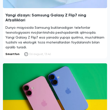
Yangi dizayn: Samsung Galaxy Z Flip7 ning
Afzalliklari
Dunyo miqyosida Samsung buklanadigan telefonlar
texnologiyasini rivojlantirishda peshqadamlik qilmoqda.
Yangi Galaxy Z Flip7 esa yanada yupqa qurilma, mustahkam
tuzilishi va ekologik toza materiallardan foydalanishi bilan
ajralib turadi.
Smartfon
06 avgust, 13:46