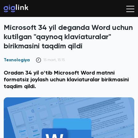
Microsoft 34 yil deganda Word uchun
kutilgan "qaynoq klaviaturalar"
birikmasini taqdim qildi
Texnologiya
15 mart, 15:15
Oradan 34 yil oʻtib Microsoft Word matnni
formatsiz joylash uchun klaviaturalar birikmasini
taqdim qildi.