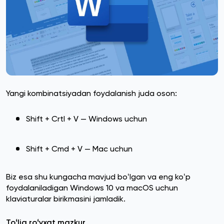
Yangi kombinatsiyadan foydalanish juda oson:
Shift + Crtl + V — Windows uchun
Shift + Cmd + V — Mac uchun
Biz esa shu kungacha mavjud boʻlgan va eng koʻp
foydalaniladigan Windows 10 va macOS uchun
klaviaturalar birikmasini jamladik.
Toʻliq roʻyxat mazkur