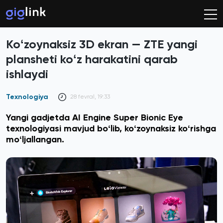
Koʻzoynaksiz 3D ekran — ZTE yangi
plansheti koʻz harakatini qarab
ishlaydi
Texnologiya
28 fevral, 19:33
Yangi gadjetda AI Engine Super Bionic Eye
texnologiyasi mavjud boʻlib, koʻzoynaksiz koʻrishga
moʻljallangan.