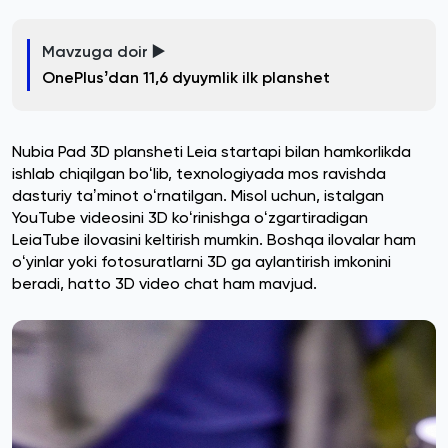
Mavzuga doir ▶️
OnePlusʼdan 11,6 dyuymlik ilk planshet
Nubia Pad 3D plansheti Leia startapi bilan hamkorlikda
ishlab chiqilgan boʻlib, texnologiyada mos ravishda
dasturiy taʼminot oʻrnatilgan. Misol uchun, istalgan
YouTube videosini 3D koʻrinishga oʻzgartiradigan
LeiaTube ilovasini keltirish mumkin. Boshqa ilovalar ham
oʻyinlar yoki fotosuratlarni 3D ga aylantirish imkonini
beradi, hatto 3D video chat ham mavjud.