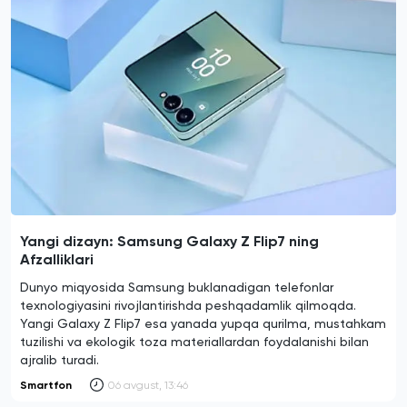
Yangi dizayn: Samsung Galaxy Z Flip7 ning
Afzalliklari
Dunyo miqyosida Samsung buklanadigan telefonlar
texnologiyasini rivojlantirishda peshqadamlik qilmoqda.
Yangi Galaxy Z Flip7 esa yanada yupqa qurilma, mustahkam
tuzilishi va ekologik toza materiallardan foydalanishi bilan
ajralib turadi.
Smartfon
06 avgust, 13:46