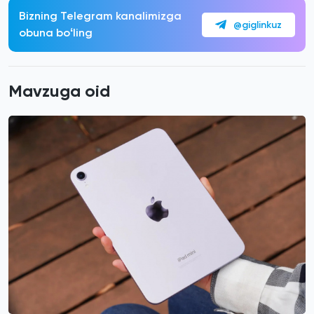
Bizning Telegram kanalimizga
@giglinkuz
obuna boʻling
Mavzuga oid