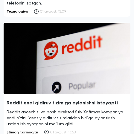
telefonini sotgan.
Texnologiya
01 avgust, 15:09
Reddit endi qidiruv tizimiga aylanishni istayapti
Reddit asoschisi va bosh direktori Stiv Xaffman kompaniya
endi o‘zini “asosiy qidiruv tizimlaridan biri”ga aylantirish
ustida ishlayotganini ma’lum qildi.
Ijtimoiy tarmoqlar
01 avgust, 13:58