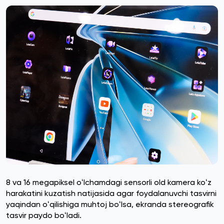
8 va 16 megapiksel oʻlchamdagi sensorli old kamera koʻz
harakatini kuzatish natijasida agar foydalanuvchi tasvirni
yaqindan oʻqilishiga muhtoj boʻlsa, ekranda stereografik
tasvir paydo boʻladi.