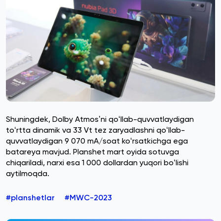
Shuningdek, Dolby Atmosʼni qoʻllab-quvvatlaydigan
toʻrtta dinamik va 33 Vt tez zaryadlashni qoʻllab-
quvvatlaydigan 9 070 mA/soat koʻrsatkichga ega
batareya mavjud. Planshet mart oyida sotuvga
chiqariladi, narxi esa 1 000 dollardan yuqori boʻlishi
aytilmoqda.
#planshetlar
#MWC-2023