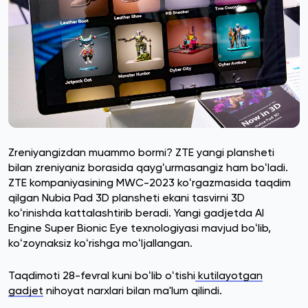
Zreniyangizdan muammo bormi? ZTE yangi plansheti
bilan zreniyaniz borasida qaygʻurmasangiz ham boʻladi.
ZTE kompaniyasining MWC-2023 koʻrgazmasida taqdim
qilgan Nubia Pad 3D plansheti ekani tasvirni 3D
koʻrinishda kattalashtirib beradi. Yangi gadjetda AI
Engine Super Bionic Eye texnologiyasi mavjud boʻlib,
koʻzoynaksiz koʻrishga moʻljallangan.
Taqdimoti 28-fevral kuni boʻlib oʻtishi
kutilayotgan
gadjet
nihoyat narxlari bilan ma'lum qilindi.