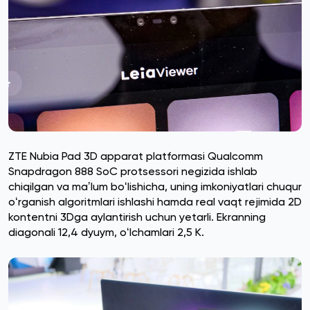
ZTE Nubia Pad 3D apparat platformasi Qualcomm
Snapdragon 888 SoC protsessori negizida ishlab
chiqilgan va maʼlum boʻlishicha, uning imkoniyatlari chuqur
oʻrganish algoritmlari ishlashi hamda real vaqt rejimida 2D
kontentni 3Dga aylantirish uchun yetarli. Ekranning
diagonali 12,4 dyuym, oʻlchamlari 2,5 K.