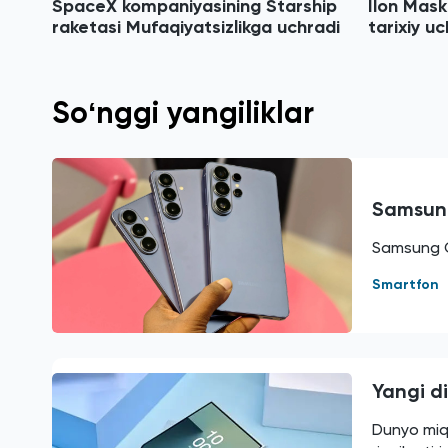
SpaceX kompaniyasining Starship
Ilon Mask
raketasi Mufaqiyatsizlikga uchradi
tarixiy uc
Soʻnggi yangiliklar
Samsung
Samsung Ga
Smartfon
Yangi di
Dunyo miq