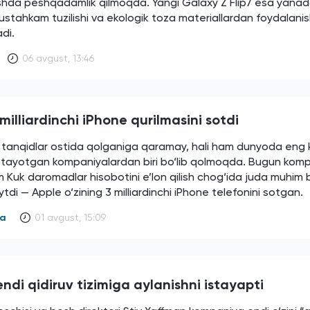
rishda peshqadamlik qilmoqda. Yangi Galaxy Z Flip7 esa yana
ustahkam tuzilishi va ekologik toza materiallardan foydalanish
adi.
06 avgust, 13:46
milliardinchi iPhone qurilmasini sotdi
i tanqidlar ostida qolganiga qaramay, hali ham dunyoda eng 
otayotgan kompaniyalardan biri bo‘lib qolmoqda. Bugun kom
m Kuk daromadlar hisobotini e’lon qilish chog‘ida juda muhim b
tdi — Apple o‘zining 3 milliardinchi iPhone telefonini sotgan.
ya
01 avgust, 15:09
ndi qidiruv tizimiga aylanishni istayapti