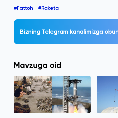
#Fattoh
#Raketa
Bizning Telegram kanalimizga obun
Mavzuga oid