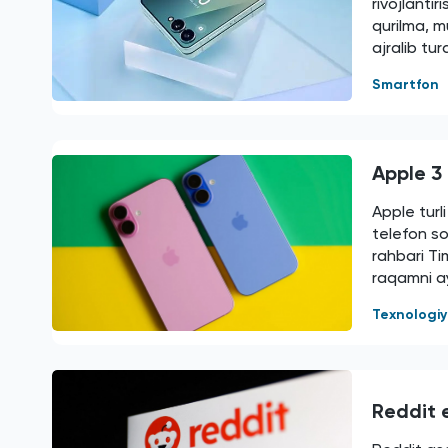
rivojlanti
qurilma, m
ajralib tur
Smartfon
Apple 3 
Apple turl
telefon s
rahbari Ti
raqamni ay
Texnologi
Reddit e