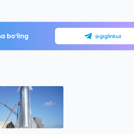
a boʻling
@giglinkuz