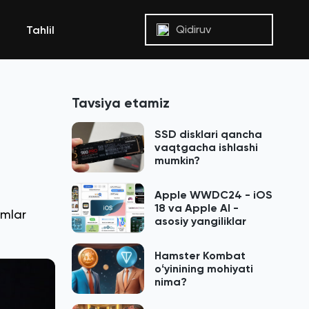
Qidiruv
Tahlil
Tavsiya etamiz
SSD disklari qancha
vaqtgacha ishlashi
mumkin?
Apple WWDC24 - iOS
18 va Apple AI -
imlar
asosiy yangiliklar
Hamster Kombat
oʻyinining mohiyati
nima?