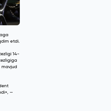
etaga
qdim etdi.
ezligi 14-
tezligiga
b, mavjud
ident
ndi», —