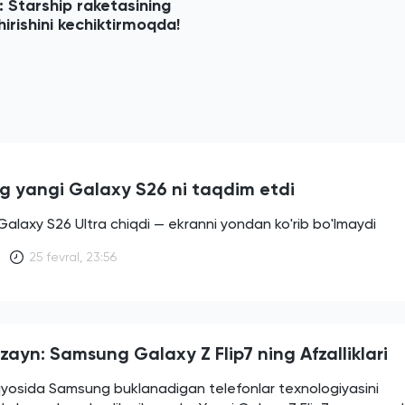
: Starship raketasining
hirishini kechiktirmoqda!
 yangi Galaxy S26 ni taqdim etdi
laxy S26 Ultra chiqdi — ekranni yondan ko'rib bo'lmaydi
25 fevral, 23:56
zayn: Samsung Galaxy Z Flip7 ning Afzalliklari
yosida Samsung buklanadigan telefonlar texnologiyasini