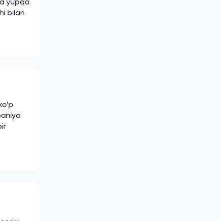
da yupqa
i bilan
ko‘p
paniya
ir