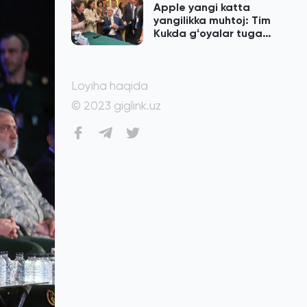
Apple yangi katta
yangilikka muhtoj: Tim
Kukda gʻoyalar tugab
qolgan
Loyiha haqida
© 2023 giglink.uz