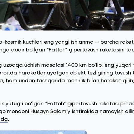
 Havo-kosmik kuchlari eng yangi ishlanma — barcha rak
hga qodir bo‘lgan “Fattoh” gipertovush raketasini ta
g uzoqqa uchish masofasi 1400 km bo‘lib, eng yuqori t
sharoitda harakatlanayotgan ob’ekt tezligining tovush 
da, ham undan tashqarida mohirlik bilan harakat qili
ik yutug‘i bo‘lgan “Fattoh” gipertovush raketasi prez
 qo‘mondoni Husayn Salamiy ishtirokida namoyish qili
ida
.