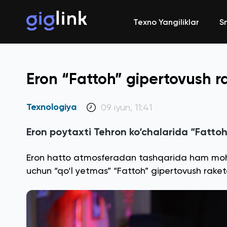
Texno Yangiliklar
S
Eron “Fattoh” gipertovush r
Texnologiya
09 iyun, 11:41
Eron poytaxti Tehron ko‘chalarida “Fattoh”
Eron hatto atmosferadan tashqarida ham mohirl
uchun “qo‘l yetmas” “Fattoh” gipertovush raketa