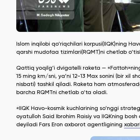
Islom inqilobi qo‘riqchilari korpusi(IIQK)ning
qarshi mudofaa tizimlari(RQMT)ni chetlab o‘tis
Qattiq yoqilg‘i dvigatelli raketa — «Fattoh»nin
15 ming km/sni, ya’ni 12-13 Max sonini (bir xil 
nisbati) tashkil qiladi. Raketa ham atmosfera
barcha RQMTni chetlab o‘ta oladi.
«IIQK Havo-kosmik kuchlarining so‘nggi strateg
oyatulloh Said Ibrohim Raisiy va IIQKning bosh
deyiladi Fars Eron axborot agentligining
xabar