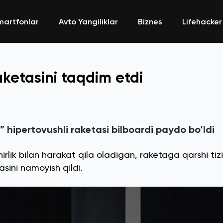
martfonlar
Avto Yangiliklar
Biznes
Lifehacker
aketasini taqdim etdi
 hipertovushli raketasi bilboardi paydo bo‘ldi
ik bilan harakat qila oladigan, raketaga qarshi tiz
sini namoyish qildi.