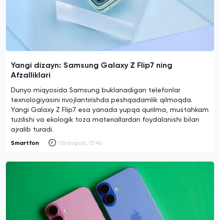
Yangi dizayn: Samsung Galaxy Z Flip7 ning
Afzalliklari
Dunyo miqyosida Samsung buklanadigan telefonlar
texnologiyasini rivojlantirishda peshqadamlik qilmoqda.
Yangi Galaxy Z Flip7 esa yanada yupqa qurilma, mustahkam
tuzilishi va ekologik toza materiallardan foydalanishi bilan
ajralib turadi.
Smartfon
06 avgust, 13:46