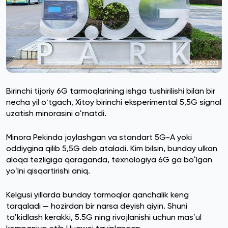
Birinchi tijoriy 6G tarmoqlarining ishga tushirilishi bilan bir
necha yil oʻtgach, Xitoy birinchi eksperimental 5,5G signal
uzatish minorasini oʻrnatdi.
Minora Pekinda joylashgan va standart 5G-A yoki
oddiygina qilib 5,5G deb ataladi. Kim bilsin, bunday ulkan
aloqa tezligiga qaraganda, texnologiya 6G ga boʻlgan
yoʻlni qisqartirishi aniq.
Kelgusi yillarda bunday tarmoqlar qanchalik keng
tarqaladi — hozirdan bir narsa deyish qiyin. Shuni
taʼkidlash kerakki, 5.5G ning rivojlanishi uchun masʼul