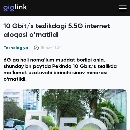
10 Gbit/s tezlikdagi 5.5G internet
aloqasi oʻrnatildi
Texnologiya
18 may, 13:24
6G ga hali nomaʼlum muddat borligi aniq,
shunday bir paytda Pekinda 10 Gbit/s tezlikda
maʼlumot uzatuvchi birinchi sinov minorasi
oʻrnatildi.