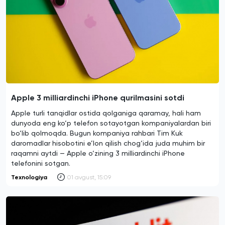
Apple 3 milliardinchi iPhone qurilmasini sotdi
Apple turli tanqidlar ostida qolganiga qaramay, hali ham
dunyoda eng ko‘p telefon sotayotgan kompaniyalardan biri
bo‘lib qolmoqda. Bugun kompaniya rahbari Tim Kuk
daromadlar hisobotini e’lon qilish chog‘ida juda muhim bir
raqamni aytdi — Apple o‘zining 3 milliardinchi iPhone
telefonini sotgan.
Texnologiya
01 avgust, 15:09