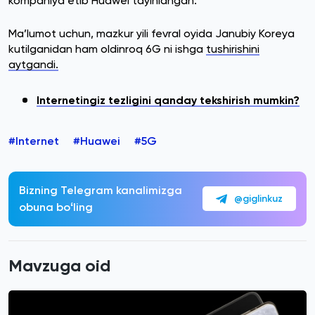
kompaniya etib Huawei tayinlangan.
Ma’lumot uchun, mazkur yili fevral oyida Janubiy Koreya
kutilganidan ham oldinroq 6G ni ishga
tushirishini
aytgandi.
Internetingiz tezligini qanday tekshirish mumkin?
#Internet
#Huawei
#5G
Bizning Telegram kanalimizga
@giglinkuz
obuna boʻling
Mavzuga oid