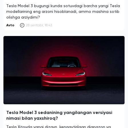
Tesla Model 3 bugungi kunda sotuvdagi barcha yangi Tesla
modellarining eng arzoni hisoblanadi, ammo mashina sotib
olishga arziydimi?
Avto
28 sentabr, 18:43
Tesla Model 3 sedanining yangilangan versiyasi
nimasi bilan yaxshiroq?
Tesla Xitoyda yangi dizayn, kengaytirilgan diapazon va