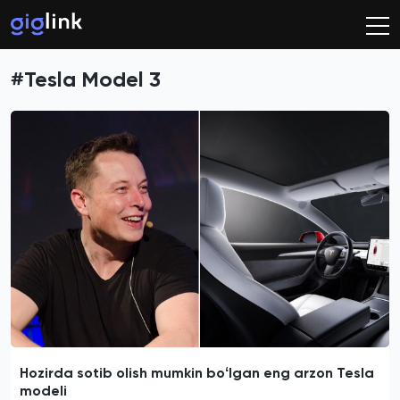
#Tesla Model 3
Hozirda sotib olish mumkin boʻlgan eng arzon Tesla
modeli