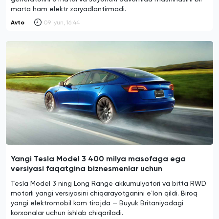
marta ham elektr zaryadlantirmadi.
Avto
09 iyun, 16:44
Yangi Tesla Model 3 400 milya masofaga ega
versiyasi faqatgina biznesmenlar uchun
Tesla Model 3 ning Long Range akkumulyatori va bitta RWD
motorli yangi versiyasini chiqarayotganini eʼlon qildi. Biroq
yangi elektromobil kam tirajda — Buyuk Britaniyadagi
korxonalar uchun ishlab chiqariladi.