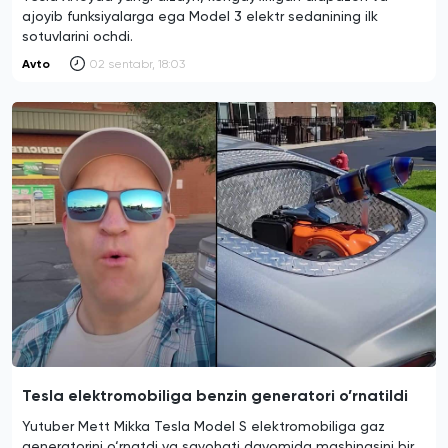
ajoyib funksiyalarga ega Model 3 elektr sedanining ilk
sotuvlarini ochdi.
Avto
02 sentabr, 18:03
Tesla elektromobiliga benzin generatori o’rnatildi
Yutuber Mett Mikka Tesla Model S elektromobiliga gaz
generatorini o‘rnatdi va sayohati davomida mashinasini bir