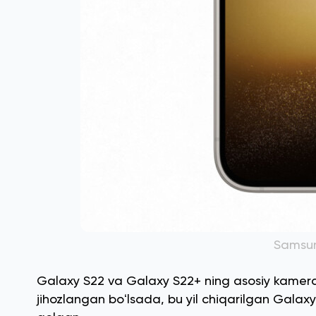
Samsung
Galaxy S22 va Galaxy S22+ ning asosiy kameral
jihozlangan boʻlsada, bu yil chiqarilgan Gala