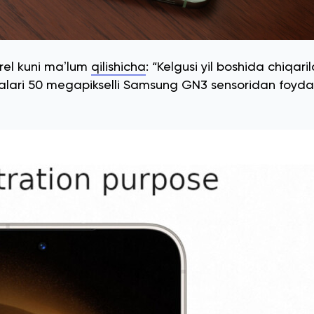
rel kuni maʼlum
qilishicha
: “Kelgusi yil boshida chiqar
alari 50 megapikselli Samsung GN3 sensoridan foyda