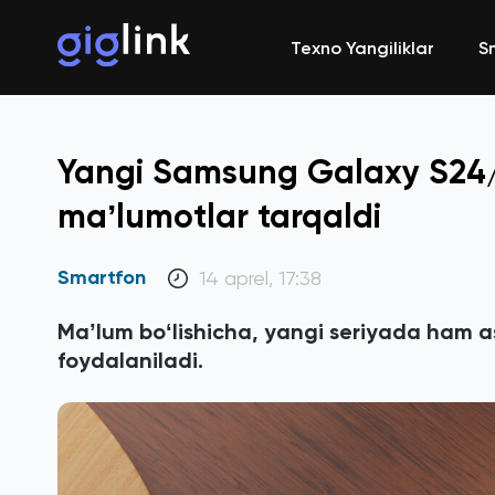
Texno Yangiliklar
S
Yangi Samsung Galaxy S24/
maʼlumotlar tarqaldi
Smartfon
14 aprel, 17:38
Maʼlum boʻlishicha, yangi seriyada ham 
foydalaniladi.