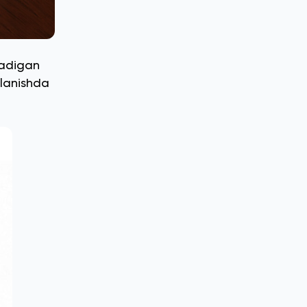
iladigan
lanishda