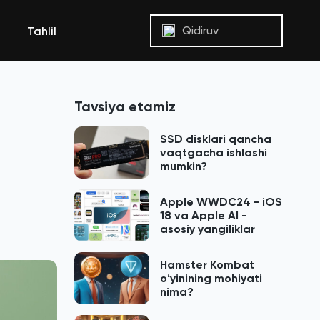
Qidiruv
Tahlil
Tavsiya etamiz
SSD disklari qancha
vaqtgacha ishlashi
mumkin?
Apple WWDC24 - iOS
18 va Apple AI -
asosiy yangiliklar
Hamster Kombat
oʻyinining mohiyati
nima?