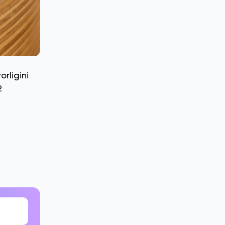
rligini
2