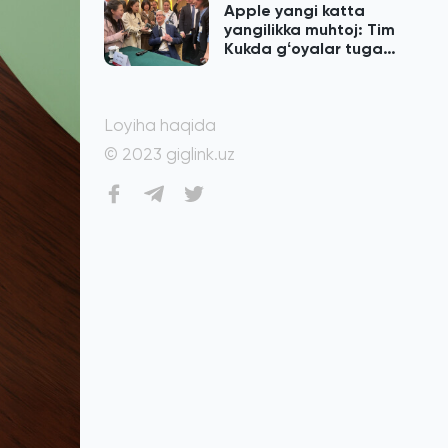
Apple yangi katta
yangilikka muhtoj: Tim
Kukda gʻoyalar tugab
qolgan
Loyiha haqida
© 2023 giglink.uz