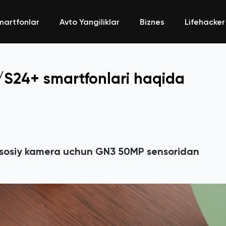
martfonlar
Avto Yangiliklar
Biznes
Lifehacker
S24+ smartfonlari haqida
asosiy kamera uchun GN3 50MP sensoridan