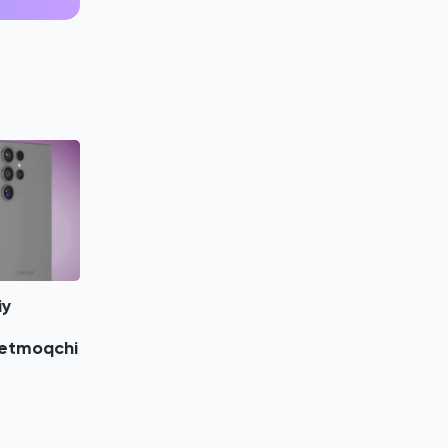
iy
ketmoqchi