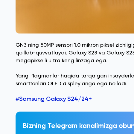
GN3 ning 50MP sensori 1,0 mikron piksel zichlig
qoʻllab-quvvatlaydi. Galaxy S23 va Galaxy S23+
megapikselli ultra keng linzaga ega.
Yangi flagmanlar haqida tarqalgan insayderla
smartfonlari OLED displeylariga
ega boʻladi.
#Samsung Galaxy S24/24+
Bizning Telegram kanalimizga obun