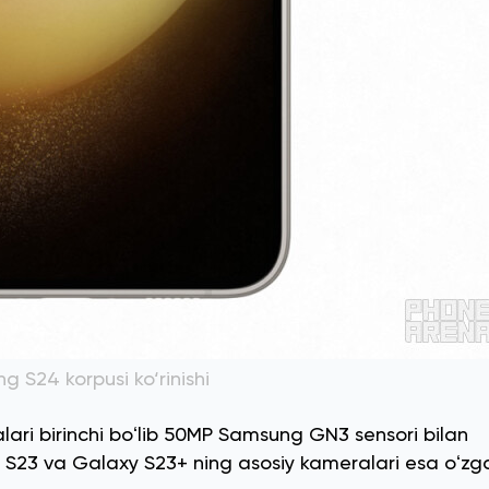
 S24 korpusi ko‘rinishi
ari birinchi boʻlib 50MP Samsung GN3 sensori bilan
xy S23 va Galaxy S23+ ning asosiy kameralari esa oʻz