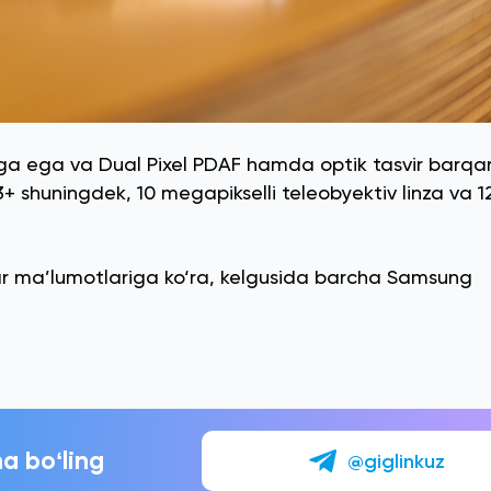
iga ega va Dual Pixel PDAF hamda optik tasvir barqaro
 shuningdek, 10 megapikselli teleobyektiv linza va 1
r ma’lumotlariga ko‘ra, kelgusida barcha Samsung
a boʻling
@giglinkuz