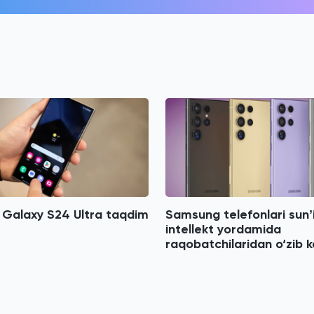
Galaxy S24 Ultra taqdim
Samsung telefonlari sunʼ
intellekt yordamida
raqobatchilaridan o‘zib 