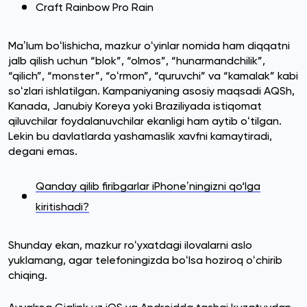
Craft Rainbow Pro Rain
Maʼlum boʻlishicha, mazkur oʻyinlar nomida ham diqqatni
jalb qilish uchun “blok”, “olmos”, “hunarmandchilik”,
“qilich”, “monster”, “oʻrmon”, “quruvchi” va “kamalak” kabi
soʻzlari ishlatilgan. Kampaniyaning asosiy maqsadi AQSh,
Kanada, Janubiy Koreya yoki Braziliyada istiqomat
qiluvchilar foydalanuvchilar ekanligi ham aytib oʻtilgan.
Lekin bu davlatlarda yashamaslik xavfni kamaytiradi,
degani emas.
Qanday qilib firibgarlar iPhoneʼningizni qo‘lga
kiritishadi?
Shunday ekan, mazkur roʻyxatdagi ilovalarni aslo
yuklamang, agar telefoningizda boʻlsa hoziroq oʻchirib
chiqing.