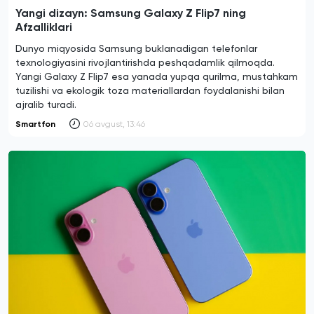
Yangi dizayn: Samsung Galaxy Z Flip7 ning
Afzalliklari
Dunyo miqyosida Samsung buklanadigan telefonlar
texnologiyasini rivojlantirishda peshqadamlik qilmoqda.
Yangi Galaxy Z Flip7 esa yanada yupqa qurilma, mustahkam
tuzilishi va ekologik toza materiallardan foydalanishi bilan
ajralib turadi.
Smartfon
06 avgust, 13:46