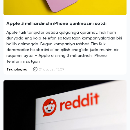
Apple 3 milliardinchi iPhone qurilmasini sotdi
Apple turli tanqidlar ostida qolganiga qaramay, hali ham
dunyoda eng ko‘p telefon sotayotgan kompaniyalardan biri
bo‘lib qolmoqda. Bugun kompaniya rahbari Tim Kuk
daromadlar hisobotini e’lon qilish chog‘ida juda muhim bir
raqamni aytdi — Apple o‘zining 3 milliardinchi iPhone
telefonini sotgan.
Texnologiya
01 avgust, 15:09