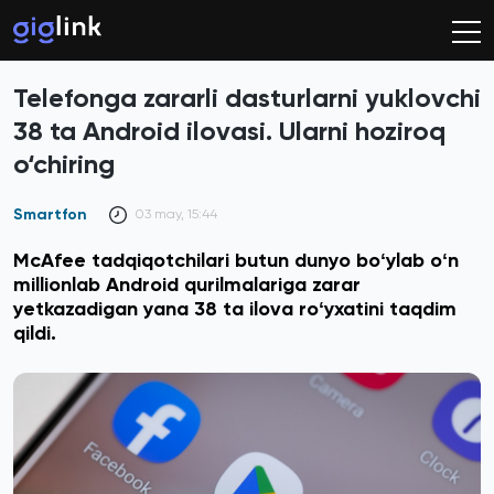
Telefonga zararli dasturlarni yuklovchi
38 ta Android ilovasi. Ularni hoziroq
o‘chiring
Smartfon
03 may, 15:44
McAfee tadqiqotchilari butun dunyo boʻylab oʻn
millionlab Android qurilmalariga zarar
yetkazadigan yana 38 ta ilova roʻyxatini taqdim
qildi.