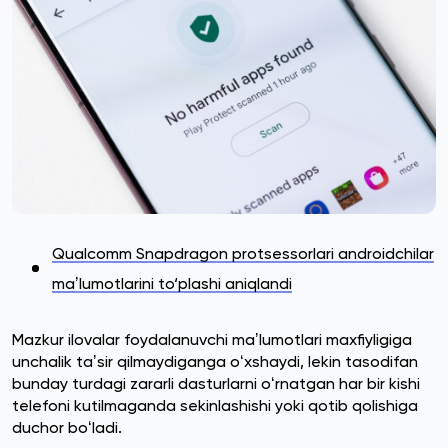
Qualcomm Snapdragon protsessorlari androidchilar
maʼlumotlarini to‘plashi aniqlandi
Mazkur ilovalar foydalanuvchi maʼlumotlari maxfiyligiga
unchalik taʼsir qilmaydiganga oʻxshaydi, lekin tasodifan
bunday turdagi zararli dasturlarni oʻrnatgan har bir kishi
telefoni kutilmaganda sekinlashishi yoki qotib qolishiga
duchor boʻladi.