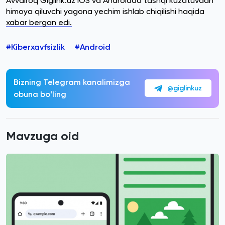
Avvalroq Giglink.uz iOS va Androidda tashqi kuzatuvdan
himoya qiluvchi yagona yechim ishlab chiqilishi haqida
xabar bergan edi.
#Kiberxavfsizlik
#Android
Bizning Telegram kanalimizga
@giglinkuz
obuna boʻling
Mavzuga oid