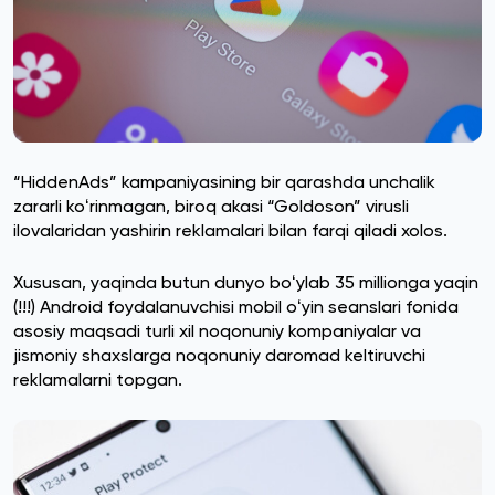
“HiddenAds” kampaniyasining bir qarashda unchalik
zararli koʻrinmagan, biroq akasi “Goldoson” virusli
ilovalaridan yashirin reklamalari bilan farqi qiladi xolos.
Xususan, yaqinda butun dunyo boʻylab 35 millionga yaqin
(!!!) Android foydalanuvchisi mobil oʻyin seanslari fonida
asosiy maqsadi turli xil noqonuniy kompaniyalar va
jismoniy shaxslarga noqonuniy daromad keltiruvchi
reklamalarni topgan.