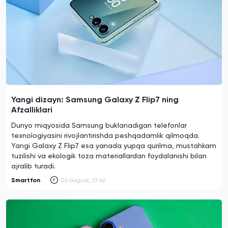
Yangi dizayn: Samsung Galaxy Z Flip7 ning
Afzalliklari
Dunyo miqyosida Samsung buklanadigan telefonlar
texnologiyasini rivojlantirishda peshqadamlik qilmoqda.
Yangi Galaxy Z Flip7 esa yanada yupqa qurilma, mustahkam
tuzilishi va ekologik toza materiallardan foydalanishi bilan
ajralib turadi.
Smartfon
06 avgust, 13:46