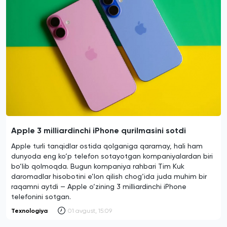
Apple 3 milliardinchi iPhone qurilmasini sotdi
Apple turli tanqidlar ostida qolganiga qaramay, hali ham
dunyoda eng ko‘p telefon sotayotgan kompaniyalardan biri
bo‘lib qolmoqda. Bugun kompaniya rahbari Tim Kuk
daromadlar hisobotini e’lon qilish chog‘ida juda muhim bir
raqamni aytdi — Apple o‘zining 3 milliardinchi iPhone
telefonini sotgan.
Texnologiya
01 avgust, 15:09