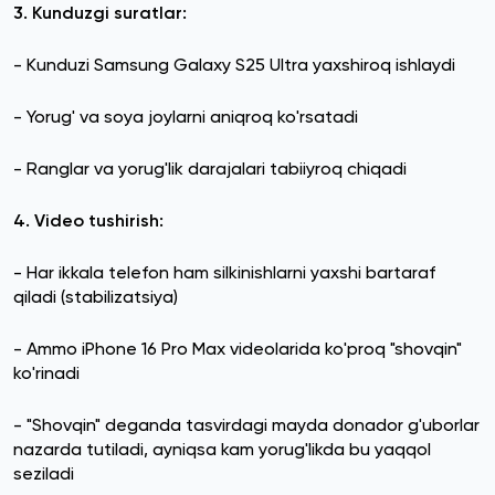
3. Kunduzgi suratlar:
- Kunduzi Samsung Galaxy S25 Ultra yaxshiroq ishlaydi
- Yorug' va soya joylarni aniqroq ko'rsatadi
- Ranglar va yorug'lik darajalari tabiiyroq chiqadi
4. Video tushirish:
- Har ikkala telefon ham silkinishlarni yaxshi bartaraf
qiladi (stabilizatsiya)
- Ammo iPhone 16 Pro Max videolarida ko'proq "shovqin"
ko'rinadi
- "Shovqin" deganda tasvirdagi mayda donador g'uborlar
nazarda tutiladi, ayniqsa kam yorug'likda bu yaqqol
seziladi