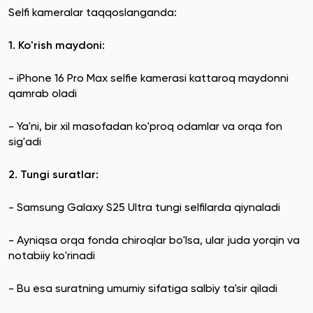
Selfi kameralar taqqoslanganda:
1. Ko'rish maydoni:
- iPhone 16 Pro Max selfie kamerasi kattaroq maydonni
qamrab oladi
- Ya'ni, bir xil masofadan ko'proq odamlar va orqa fon
sig'adi
2. Tungi suratlar:
- Samsung Galaxy S25 Ultra tungi selfilarda qiynaladi
- Ayniqsa orqa fonda chiroqlar bo'lsa, ular juda yorqin va
notabiiy ko'rinadi
- Bu esa suratning umumiy sifatiga salbiy ta'sir qiladi