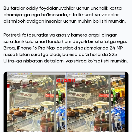
Bu farqlar oddiy foydalanuvchilar uchun unchalik katta
ahamiyatga ega bo'lmasada, sifatli surat va videolar
olishni xohlaydigan insonlar uchun muhim bo'lishi mumkin.
Portretli fotosuratlar va asosiy kamera orqali olingan
suratlar ikkala smartfonda ham deyarli bir xil sifatga ega.
Biroq, iPhone 16 Pro Max dastlabki sozlamalarida 24 MP
ruxsati bilan suratga oladi, bu esa ba‘zi hollarda S25
Ultra-ga nisbatan detallarni yaxshiroq ko‘rsatishi mumkin.