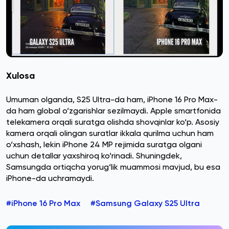
Xulosa
Umuman olganda, S25 Ultra-da ham, iPhone 16 Pro Max-
da ham global o‘zgarishlar sezilmaydi. Apple smartfonida
telekamera orqali suratga olishda shovqinlar ko‘p. Asosiy
kamera orqali olingan suratlar ikkala qurilma uchun ham
o‘xshash, lekin iPhone 24 MP rejimida suratga olgani
uchun detallar yaxshiroq ko‘rinadi. Shuningdek,
Samsungda ortiqcha yorug‘lik muammosi mavjud, bu esa
iPhone-da uchramaydi.
#iPhone 16 Pro Max
#Samsung Galaxy S25 Ultra