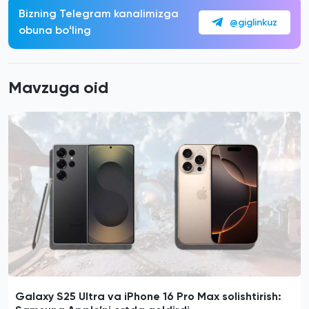
Bizning Telegram kanalimizga
@giglinkuz
obuna boʻling
Mavzuga oid
Galaxy S25 Ultra va iPhone 16 Pro Max solishtirish: