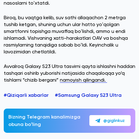
nasoslarni toʻxtatdi.
Biroq, bu vaqtga kelib, suv sathi allaqachon 2 metrga
tushib ketgan, shuning uchun ular hatto yoʻqolgan
smartfonni topishga muvaffaq boʻlishdi, ammo u endi
ishlamadi. Vishvaning xatti-harakatlari OAV va boshqa
rasmiylarning tanqidiga sabab boʻldi. Keyinchalik u
lavozimidan chetlatildi.
Avvalroq Galaxy S23 Ultra tasvirni qayta ishlashni haddan
tashqari oshirib yuborishi natijasida chaqaloqqa yo‘q
tishlarni “chizib bergani”
namoyish qilingandi.
#Qiziqarli xabarlar
#Samsung Galaxy S23 Ultra
Bizning Telegram kanalimizga
@giglinkuz
obuna boʻling