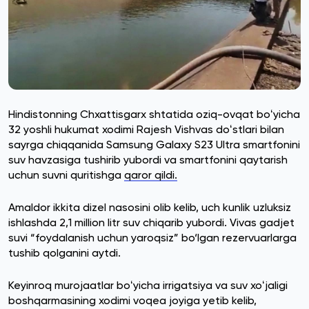
Hindistonning Chxattisgarx shtatida oziq-ovqat boʻyicha
32 yoshli hukumat xodimi Rajesh Vishvas doʻstlari bilan
sayrga chiqqanida Samsung Galaxy S23 Ultra smartfonini
suv havzasiga tushirib yubordi va smartfonini qaytarish
uchun suvni quritishga
qaror qildi.
Amaldor ikkita dizel nasosini olib kelib, uch kunlik uzluksiz
ishlashda 2,1 million litr suv chiqarib yubordi. Vivas gadjet
suvi “foydalanish uchun yaroqsiz” bo‘lgan rezervuarlarga
tushib qolganini aytdi.
Keyinroq murojaatlar boʻyicha irrigatsiya va suv xoʻjaligi
boshqarmasining xodimi voqea joyiga yetib kelib,