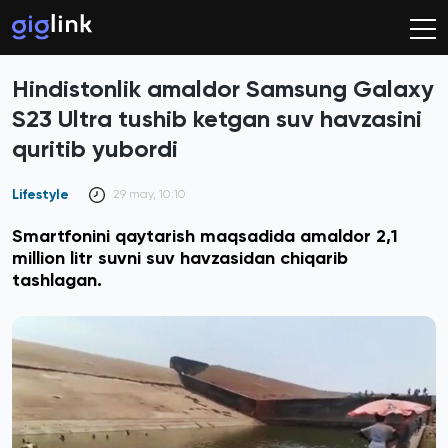
Hindistonlik amaldor Samsung Galaxy
S23 Ultra tushib ketgan suv havzasini
quritib yubordi
Lifestyle
29 may, 10:10
Smartfonini qaytarish maqsadida amaldor 2,1
million litr suvni suv havzasidan chiqarib
tashlagan.