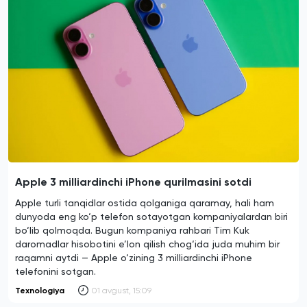
Apple 3 milliardinchi iPhone qurilmasini sotdi
Apple turli tanqidlar ostida qolganiga qaramay, hali ham
dunyoda eng ko‘p telefon sotayotgan kompaniyalardan biri
bo‘lib qolmoqda. Bugun kompaniya rahbari Tim Kuk
daromadlar hisobotini e’lon qilish chog‘ida juda muhim bir
raqamni aytdi — Apple o‘zining 3 milliardinchi iPhone
telefonini sotgan.
Texnologiya
01 avgust, 15:09