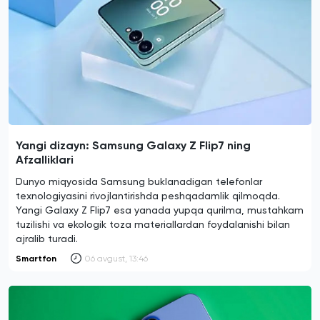
Yangi dizayn: Samsung Galaxy Z Flip7 ning
Afzalliklari
Dunyo miqyosida Samsung buklanadigan telefonlar
texnologiyasini rivojlantirishda peshqadamlik qilmoqda.
Yangi Galaxy Z Flip7 esa yanada yupqa qurilma, mustahkam
tuzilishi va ekologik toza materiallardan foydalanishi bilan
ajralib turadi.
Smartfon
06 avgust, 13:46