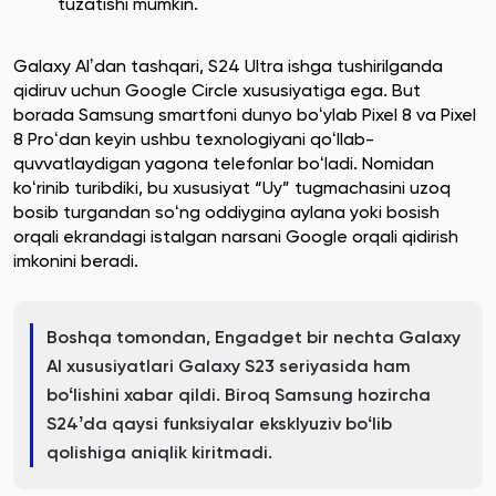
tuzatishi mumkin.
Galaxy AIʼdan tashqari, S24 Ultra ishga tushirilganda
qidiruv uchun Google Circle xususiyatiga ega. But
borada Samsung smartfoni dunyo boʻylab Pixel 8 va Pixel
8 Proʻdan keyin ushbu texnologiyani qoʻllab-
quvvatlaydigan yagona telefonlar boʻladi. Nomidan
koʻrinib turibdiki, bu xususiyat “Uy” tugmachasini uzoq
bosib turgandan soʻng oddiygina aylana yoki bosish
orqali ekrandagi istalgan narsani Google orqali qidirish
imkonini beradi.
Boshqa tomondan, Engadget bir nechta Galaxy
AI xususiyatlari Galaxy S23 seriyasida ham
boʻlishini xabar qildi. Biroq Samsung hozircha
S24ʼda qaysi funksiyalar eksklyuziv boʻlib
qolishiga aniqlik kiritmadi.