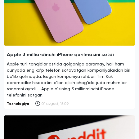
Apple 3 milliardinchi iPhone qurilmasini sotdi
Apple turli tanqidlar ostida qolganiga qaramay, hali ham
dunyoda eng ko‘p telefon sotayotgan kompaniyalardan biri
bo‘lib qolmoqda. Bugun kompaniya rahbari Tim Kuk
daromadlar hisobotini e’lon qilish chog‘ida juda muhim bir
raqamni aytdi — Apple o‘zining 3 milliardinchi iPhone
telefonini sotgan.
Texnologiya
01 avgust, 15:09