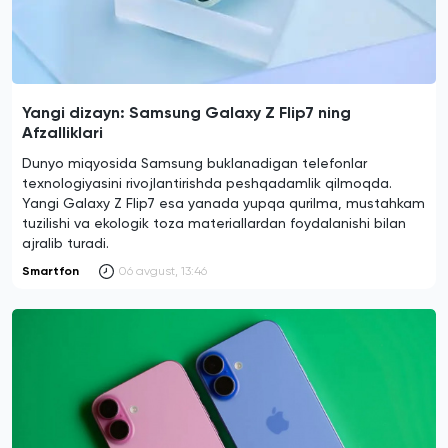
Yangi dizayn: Samsung Galaxy Z Flip7 ning
Afzalliklari
Dunyo miqyosida Samsung buklanadigan telefonlar
texnologiyasini rivojlantirishda peshqadamlik qilmoqda.
Yangi Galaxy Z Flip7 esa yanada yupqa qurilma, mustahkam
tuzilishi va ekologik toza materiallardan foydalanishi bilan
ajralib turadi.
Smartfon
06 avgust, 13:46