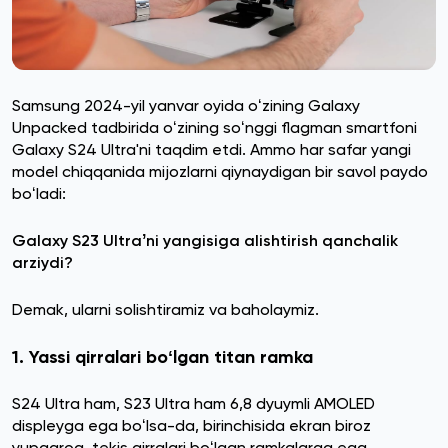
Samsung 2024-yil yanvar oyida oʻzining Galaxy
Unpacked tadbirida oʻzining soʻnggi flagman smartfoni
Galaxy S24 Ultra'ni taqdim etdi. Ammo har safar yangi
model chiqqanida mijozlarni qiynaydigan bir savol paydo
boʻladi:
Galaxy S23 Ultraʼni yangisiga alishtirish qanchalik
arziydi?
Demak, ularni solishtiramiz va baholaymiz.
1. Yassi qirralari boʻlgan titan ramka
S24 Ultra ham, S23 Ultra ham 6,8 dyuymli AMOLED
displeyga ega boʻlsa-da, birinchisida ekran biroz
yupqaroq, tekis qirralari boʻlgan ramkalarga ega.