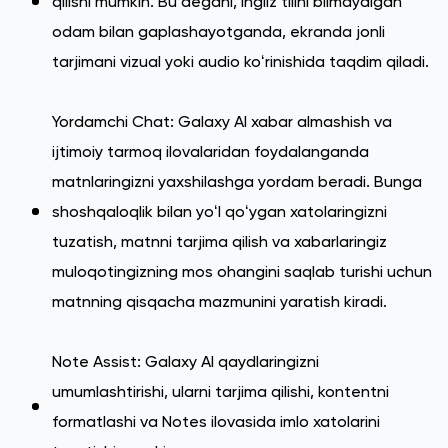
qilishi mumkin. Bu degani, ingliz tilini bilmaydigan
odam bilan gaplashayotganda, ekranda jonli
tarjimani vizual yoki audio koʻrinishida taqdim qiladi.
Yordamchi Chat: Galaxy AI xabar almashish va
ijtimoiy tarmoq ilovalaridan foydalanganda
matnlaringizni yaxshilashga yordam beradi. Bunga
shoshqaloqlik bilan yoʻl qoʻygan xatolaringizni
tuzatish, matnni tarjima qilish va xabarlaringiz
muloqotingizning mos ohangini saqlab turishi uchun
matnning qisqacha mazmunini yaratish kiradi.
Note Assist: Galaxy AI qaydlaringizni
umumlashtirishi, ularni tarjima qilishi, kontentni
formatlashi va Notes ilovasida imlo xatolarini