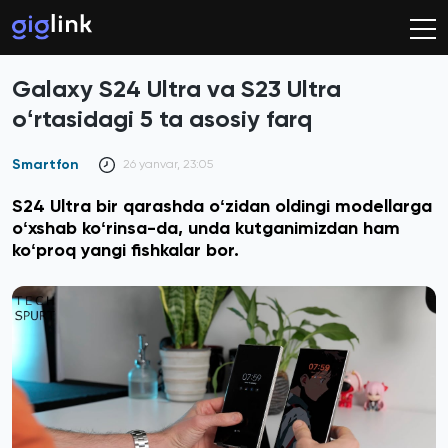
Galaxy S24 Ultra va S23 Ultra
oʻrtasidagi 5 ta asosiy farq
Smartfon
26 yanvar, 23:05
S24 Ultra bir qarashda oʻzidan oldingi modellarga
oʻxshab koʻrinsa-da, unda kutganimizdan ham
koʻproq yangi fishkalar bor.