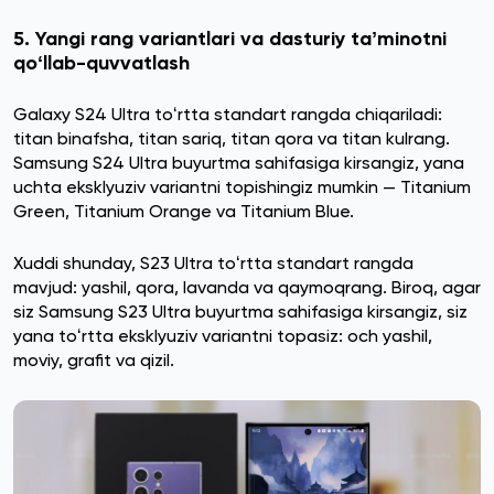
5. Yangi rang variantlari va dasturiy taʼminotni
qoʻllab-quvvatlash
Galaxy S24 Ultra toʻrtta standart rangda chiqariladi:
titan binafsha, titan sariq, titan qora va titan kulrang.
Samsung S24 Ultra buyurtma sahifasiga kirsangiz, yana
uchta eksklyuziv variantni topishingiz mumkin — Titanium
Green, Titanium Orange va Titanium Blue.
Xuddi shunday, S23 Ultra toʻrtta standart rangda
mavjud: yashil, qora, lavanda va qaymoqrang. Biroq, agar
siz Samsung S23 Ultra buyurtma sahifasiga kirsangiz, siz
yana toʻrtta eksklyuziv variantni topasiz: och yashil,
moviy, grafit va qizil.