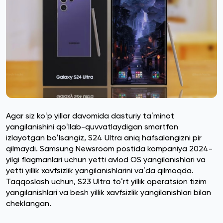
Agar siz koʻp yillar davomida dasturiy taʼminot
yangilanishini qoʻllab-quvvatlaydigan smartfon
izlayotgan boʻlsangiz, S24 Ultra aniq hafsalangizni pir
qilmaydi. Samsung Newsroom postida kompaniya 2024-
yilgi flagmanlari uchun yetti avlod OS yangilanishlari va
yetti yillik xavfsizlik yangilanishlarini vaʼda qilmoqda.
Taqqoslash uchun, S23 Ultra toʻrt yillik operatsion tizim
yangilanishlari va besh yillik xavfsizlik yangilanishlari bilan
cheklangan.