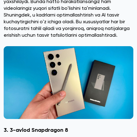
yaxshilaydi. Bunda hatto harakatlansangiz ham
videolaringiz yuqori sifatli boʻlishini taʼminlanadi.
Shuningdek, u kadrlarni optimallashtirish va AI tasvir
kuchaytirgichini oʻz ichiga oladi. Bu xususiyatlar har bir
fotosuratni tahlil qiladi va yorqinroq, aniqroq natijalarga
erishish uchun tasvir tafsilotlarini optimallashtiradi.
3. 3-avlod Snapdragon 8