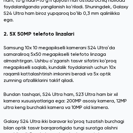
ham, toʻgʻridan-toʻgʻri quyosh nuri ostida ochiq havoda
foydalanilganda yangilanish koʻriladi. Shuningdek, Galaxy
S24 Ultra ham biroz yupqaroq boʻlib 0,3 mm qalinlikka
ega.
2. 5X 50MP telefoto linzalari
Samsung 10x 10 megapikselli kamerani S24 Ultraʼda
samaraliroq 5x50 megapikselli telefoto linzaga
almashtirgan. Ushbu oʻzgarish tasvir sifatini koʻproq
megapikselli saqlab, kundalik foydalanish uchun 10x
raqamli kattalashtirish imkonini beradi va 5x optik
zumning afzalliklarini taklif qiladi.
Bundan tashqari, S24 Ultra ham, S23 Ultra ham bir xil
kamera xususiyatlariga ega: 200MP asosiy kamera, 12MP
ultra keng burchakli kamera va 10MP old kamera.
Galaxy S24 Ultra ikki baravar koʻproq tuzatish burchagi
bilan optik tasvir barqarorligida tungi suratga olishni