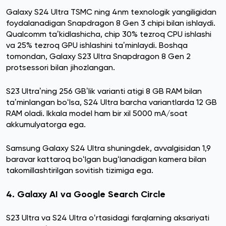
Galaxy S24 Ultra TSMC ning 4nm texnologik yangiligidan
foydalanadigan Snapdragon 8 Gen 3 chipi bilan ishlaydi.
Qualcomm taʼkidlashicha, chip 30% tezroq CPU ishlashi
va 25% tezroq GPU ishlashini taʼminlaydi. Boshqa
tomondan, Galaxy S23 Ultra Snapdragon 8 Gen 2
protsessori bilan jihozlangan.
S23 Ultraʼning 256 GBʼlik varianti atigi 8 GB RAM bilan
taʼminlangan boʻlsa, S24 Ultra barcha variantlarda 12 GB
RAM oladi. Ikkala model ham bir xil 5000 mA/soat
akkumulyatorga ega.
Samsung Galaxy S24 Ultra shuningdek, avvalgisidan 1,9
baravar kattaroq boʻlgan bugʻlanadigan kamera bilan
takomillashtirilgan sovitish tizimiga ega.
4. Galaxy AI va Google Search Circle
S23 Ultra va S24 Ultra oʻrtasidagi farqlarning aksariyati