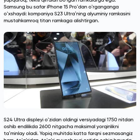
Samsung bu safar iPhone 15 Proʻdan oʻrganganga
oʻxshaydi: kompaniya S23 Ultraʼning alyuminiy ramkasini
mustahkamroq titan ramkaga alishtirgan.
S24 Ultra displeyi oʻzidan oldingi versiyadagi 1750 nitdan
oshib endilikda 2600 nitgacha maksimal yorqinlikni
taʼminlay oladi. Yopiq muhitda katta farqni sezmasangiz