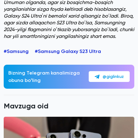
Umuman olganda, agar siz bosqichma-bosqich
yangilanishlar sizga foyda keltiradi deb hisoblasangiz,
Galaxy S24 Ultraʼni bemalol xarid qilsangiz boʻladi. Biroq,
agar sizda allaqachon S23 Ultra boʻlsa, Samsungning
2024-yilgi flagmanini oʻtkazib yuborsangiz boʻladi, chunki
har yili smartfoningizni yangilashingiz shart emas.
#Samsung
#Samsung Galaxy S23 Ultra
Bizning Telegram kanalimizga
@giglinkuz
obuna boʻling
Mavzuga oid