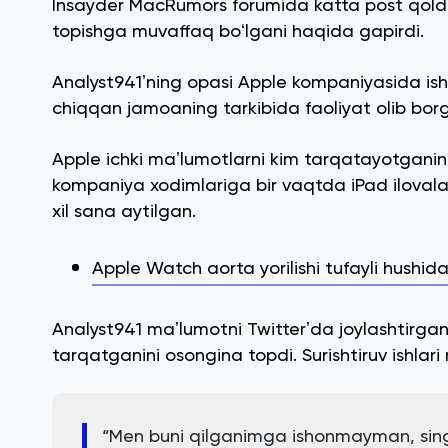
Insayder MacRumors forumida katta post qoldi
topishga muvaffaq boʻlgani haqida gapirdi.
Analyst941ʼning opasi Apple kompaniyasida ishl
chiqqan jamoaning tarkibida faoliyat olib bor
Apple ichki maʼlumotlarni kim tarqatayotganin
kompaniya xodimlariga bir vaqtda iPad ilovala
xil sana aytilgan.
Apple Watch aorta yorilishi tufayli hushi
Analyst941 maʼlumotni Twitterʼda joylashtirgan
tarqatganini osongina topdi. Surishtiruv ishlari
“Men buni qilganimga ishonmayman, si