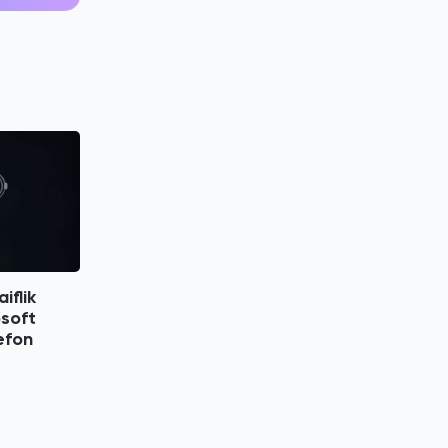
iflik
osoft
efon