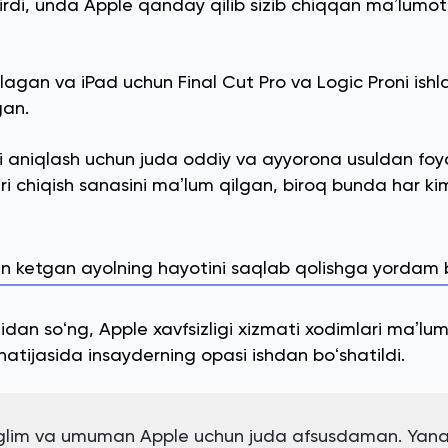
rdi, unda Apple qanday qilib sizib chiqqan maʼlumot
agan va iPad uchun Final Cut Pro va Logic Proni ishl
gan.
i aniqlash uchun juda oddiy va ayyorona usuldan foy
ri chiqish sanasini maʼlum qilgan, biroq bunda har k
dan ketgan ayolning hayotini saqlab qolishga yordam 
idan soʻng, Apple xavfsizligi xizmati xodimlari maʼlu
 natijasida insayderning opasi ishdan boʻshatildi.
nglim va umuman Apple uchun juda afsusdaman. Yan