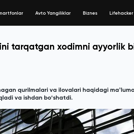
martfonlar
Avto Yangiliklar
Biznes
Lifehacker
ni tarqatgan xodimni ayyorlik b
agan qurilmalari va ilovalari haqidagi maʼlumo
qladi va ishdan boʻshatdi.