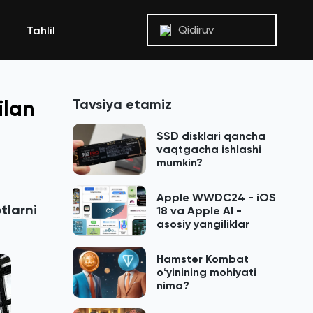
Qidiruv
Tahlil
Tavsiya etamiz
ilan
SSD disklari qancha
vaqtgacha ishlashi
mumkin?
Apple WWDC24 - iOS
tlarni
18 va Apple AI -
asosiy yangiliklar
Hamster Kombat
oʻyinining mohiyati
nima?