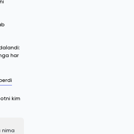
ni
ab
dalandi:
imga har
berdi
motni kim
a nima