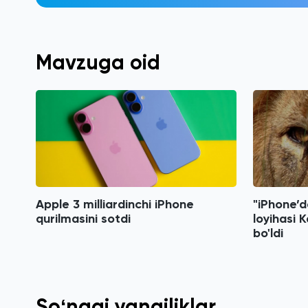
Mavzuga oid
Apple 3 milliardinchi iPhone
"iPhone’d
qurilmasini sotdi
loyihasi K
bo'ldi
Soʻnggi yangiliklar