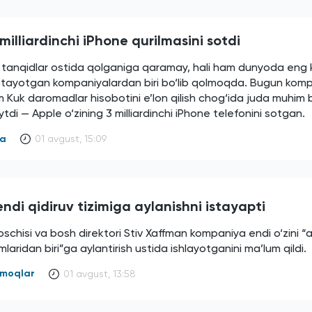
milliardinchi iPhone qurilmasini sotdi
i tanqidlar ostida qolganiga qaramay, hali ham dunyoda eng 
otayotgan kompaniyalardan biri bo‘lib qolmoqda. Bugun kom
m Kuk daromadlar hisobotini e’lon qilish chog‘ida juda muhim b
tdi — Apple o‘zining 3 milliardinchi iPhone telefonini sotgan.
ya
01 avgust, 15:09
ndi qidiruv tizimiga aylanishni istayapti
schisi va bosh direktori Stiv Xaffman kompaniya endi o‘zini “
imlaridan biri”ga aylantirish ustida ishlayotganini ma’lum qildi.
armoqlar
01 avgust, 13:58