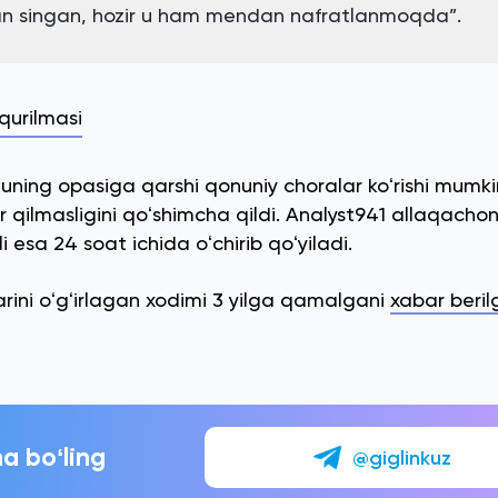
an singan, hozir u ham mendan nafratlanmoqda”.
qurilmasi
uning opasiga qarshi qonuniy choralar koʻrishi mumki
 qilmasligini qoʻshimcha qildi. Analyst941 allaqachon
 esa 24 soat ichida oʻchirib qoʻyiladi.
rini oʻgʻirlagan xodimi 3 yilga qamalgani
xabar beril
a boʻling
@giglinkuz