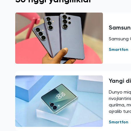
Samsung
Samsung Ga
Smartfon
Yangi di
Dunyo miq
rivojlanti
qurilma, m
ajralib tur
Smartfon