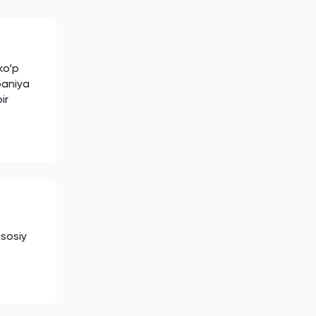
ko‘p
paniya
ir
asosiy