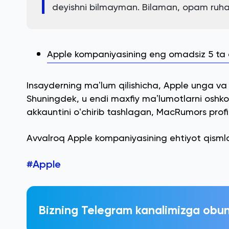
deyishni bilmayman. Bilaman, opam ruh
Apple kompaniyasining eng omadsiz 5 ta 
Insayderning maʼlum qilishicha, Apple unga va 
Shuningdek, u endi maxfiy maʼlumotlarni oshkor
akkauntini oʻchirib tashlagan, MacRumors profili
Avvalroq Apple kompaniyasining ehtiyot qismla
#Apple
Bizning Telegram kanalimizga obun