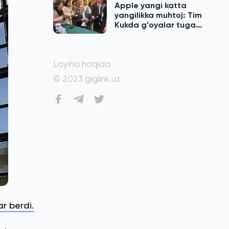
Apple yangi katta
yangilikka muhtoj: Tim
Kukda gʻoyalar tugab
qolgan
Loyiha haqida
© 2023 giglink.uz
r berdi.