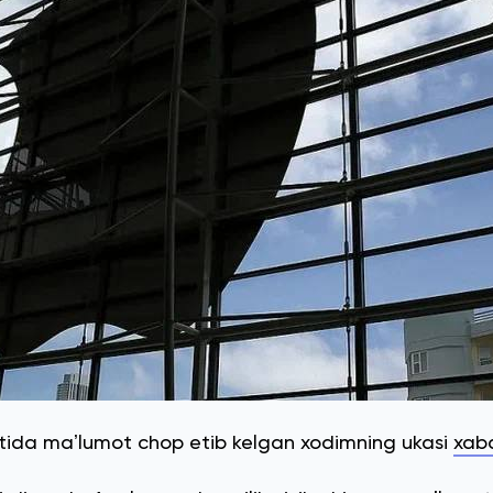
tida maʼlumot chop etib kelgan xodimning ukasi
xaba