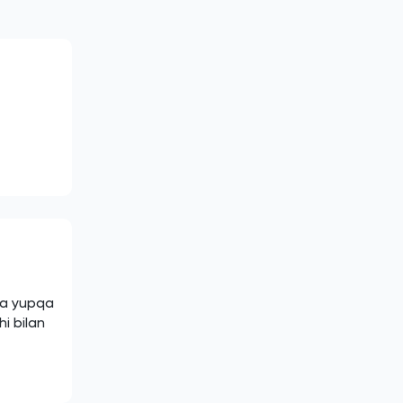
da yupqa
i bilan