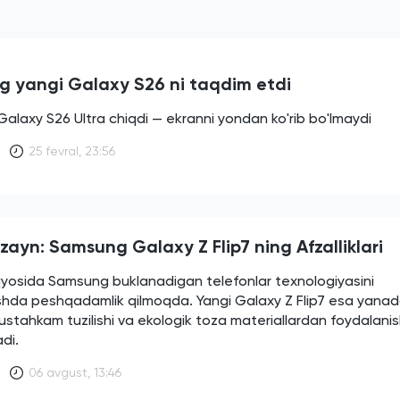
 yangi Galaxy S26 ni taqdim etdi
laxy S26 Ultra chiqdi — ekranni yondan ko'rib bo'lmaydi
25 fevral, 23:56
zayn: Samsung Galaxy Z Flip7 ning Afzalliklari
yosida Samsung buklanadigan telefonlar texnologiyasini
rishda peshqadamlik qilmoqda. Yangi Galaxy Z Flip7 esa yana
ustahkam tuzilishi va ekologik toza materiallardan foydalanish
adi.
06 avgust, 13:46