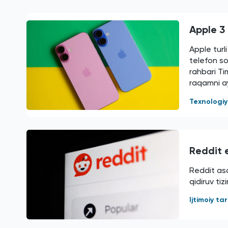
Apple 3 
Apple turl
telefon s
rahbari Ti
raqamni ay
Texnologi
Reddit e
Reddit aso
qidiruv tiz
Ijtimoiy t