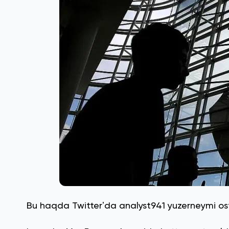
Bu haqda Twitterʼda analyst941 yuzerneymi os