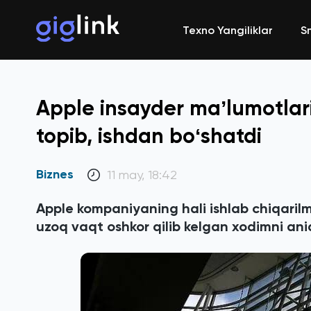
Texno Yangiliklar
S
Apple insayder maʼlumotlari
topib, ishdan boʻshatdi
Biznes
11 may, 18:42
Apple kompaniyaning hali ishlab chiqarilm
uzoq vaqt oshkor qilib kelgan xodimni ani