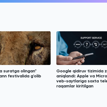
a suratga olingan"
Google qidiruv tizimida za
ann festivalida g'olib
aniqlandi: Apple va Micr
veb-saytlariga soxta tel
raqamlar kiritilgan