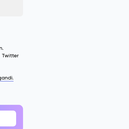
n.
 Twitter
gandi.